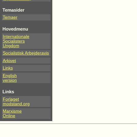
Temasider
Temaer
Hovedmenu
Internationale
Socialisters
Ungdom
Socialistisk Arbejderavis
Arkivet
Links
English
version
Links
Forlaget
modstand.org
Marxisme
Online