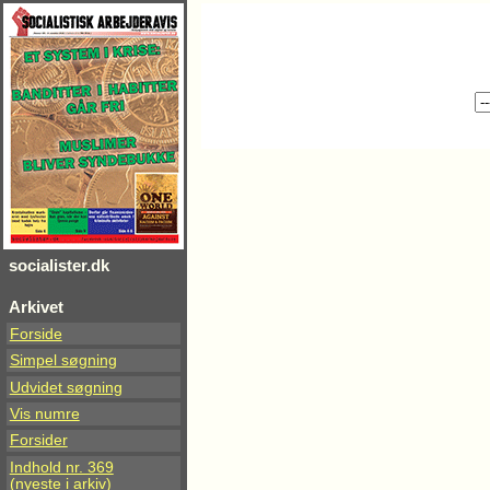
socialister.dk
Arkivet
Forside
Simpel søgning
Udvidet søgning
Vis numre
Forsider
Indhold nr. 369
(nyeste i arkiv)