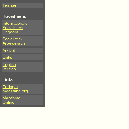
Temaer
Hovedmenu
Internationale
Socialisters
Ungdom
Socialistisk
Arbejderavis
Arkivet
Links
English
version
Links
Forlaget
modstand.org
Marxisme
Online