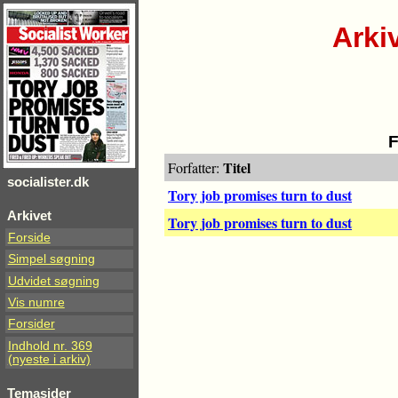
Arki
Titel
Forfatter:
socialister.dk
Tory job promises turn to dust
Arkivet
Tory job promises turn to dust
Forside
Simpel søgning
Udvidet søgning
Vis numre
Forsider
Indhold nr. 369
(nyeste i arkiv)
Temasider