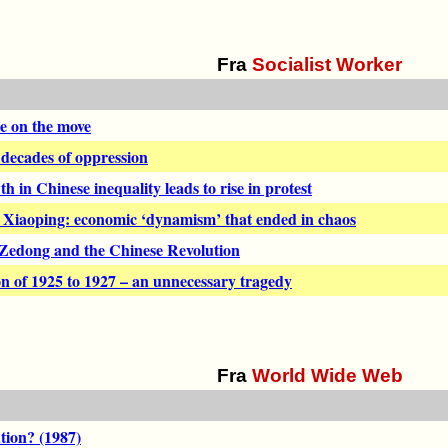
Fra
Socialist Worker
e on the move
t decades of oppression
in Chinese inequality leads to rise in protest
Xiaoping: economic ‘dynamism’ that ended in chaos
edong and the Chinese Revolution
n of 1925 to 1927 – an unnecessary tragedy
Fra
World Wide Web
tion? (1987)