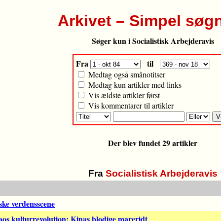
Arkivet – Simpel søg
Søger kun i Socialistisk Arbejderavis
Fra
til
Medtag også smånotitser
Medtag kun artikler med links
Vis ældste artikler først
Vis kommentarer til artikler
Der blev fundet 29 artikler
Fra
Socialistisk Arbejderavis
ske verdensscene
os kulturrevolution: Kinas blodige mareridt