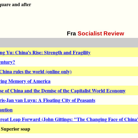
uare and after
Fra
Socialist Review
g Yu: China’s Rise: Strength and Fragility
century?
ina rules the world (online only)
ving Memory of America
e of China and the Demise of the Capitalist World Economy
ris-Jan van Luyn: A Floating City of Peasants
aution
reat Leap Forward (John Gittings: "The Changing Face of China
 Superior soap