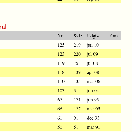
nal
Nr.
Side
Udgivet
Om
125
219
jan 10
123
220
jul 09
119
75
jul 08
118
139
apr 08
110
135
mar 06
103
3
jun 04
67
171
jun 95
66
127
mar 95
61
91
dec 93
50
51
mar 91