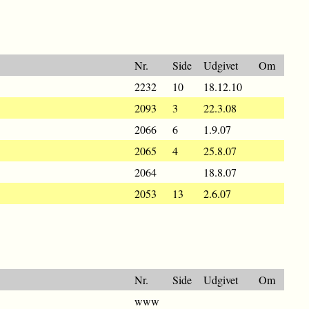
Nr.
Side
Udgivet
Om
2232
10
18.12.10
2093
3
22.3.08
2066
6
1.9.07
2065
4
25.8.07
2064
18.8.07
2053
13
2.6.07
Nr.
Side
Udgivet
Om
www