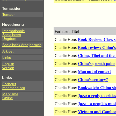
Temasider
Temaer
Hovedmenu
Titel
Forfatter:
Internationale
Socialisters
Book Review: Class s
Charlie Hore:
Ungdom
Socialistisk Arbejderavis
Book review: China’s 
Charlie Hore:
Arkivet
China, Tibet and the l
Charlie Hore:
Links
China's growth pains
Charlie Hore:
English
version
Mao out of context
Charlie Hore:
Links
China's century?
Charlie Hore:
Forlaget
Bookwatch: China si
Charlie Hore:
modstand.org
Marxisme
Jazz: a reply to critics
Charlie Hore:
Online
Jazz – a people's mus
Charlie Hore:
Vietnam and Cambodia
Charlie Hore: