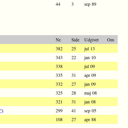
44
3
sep 89
Nr.
Side
Udgivet
Om
382
25
jul 13
343
22
jan 10
338
jul 09
335
31
apr 09
332
27
jan 09
325
28
maj 08
321
31
jan 08
")
299
41
sep 05
108
27
apr 88