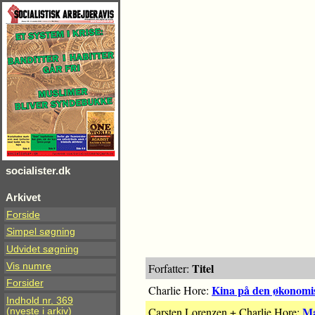
socialister.dk
Arkivet
Forside
Simpel søgning
Udvidet søgning
Titel
Vis numre
Forfatter:
Forsider
Kina på den økonomi
Charlie Hore:
Indhold nr. 369
Ma
Carsten Lorenzen + Charlie Hore:
(nyeste i arkiv)