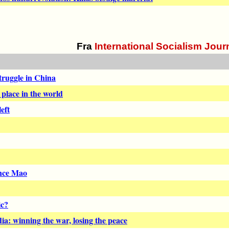
Fra
International Socialism Jour
truggle in China
place in the world
eft
nce Mao
ic?
: winning the war, losing the peace