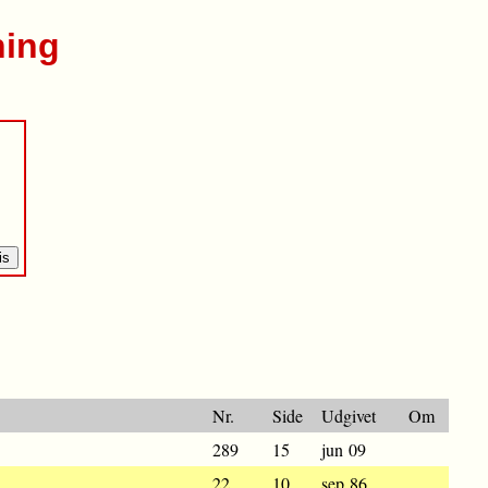
ning
Nr.
Side
Udgivet
Om
289
15
jun 09
22
10
sep 86