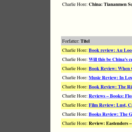
China: Tiananmen Sq
Charlie Hore:
Titel
Forfatter:
Book review: Au Loon
Charlie Hore:
Will this be China's 
Charlie Hore:
Book Review: When Ch
Charlie Hore:
Music Review: In Lo
Charlie Hore:
Book Review: The Ris
Charlie Hore:
Reviews – Books: Flo
Charlie Hore:
Film Review: Lust, C
Charlie Hore:
Books Review: The G
Charlie Hore:
Review: Eastenders –
Charlie Hore: