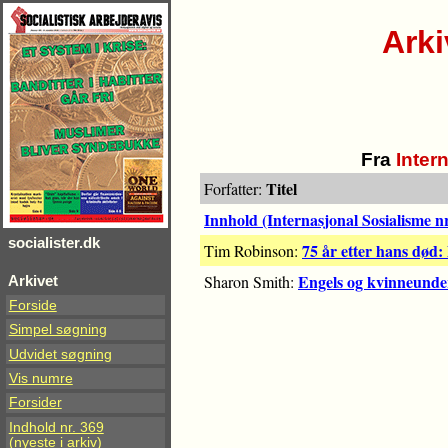
Ark
Fra
Inter
Titel
Forfatter:
Innhold (Internasjonal Sosialisme n
socialister.dk
75 år etter hans død:
Tim Robinson:
Engels og kvinneunde
Sharon Smith:
Arkivet
Forside
Simpel søgning
Udvidet søgning
Vis numre
Forsider
Indhold nr. 369
(nyeste i arkiv)