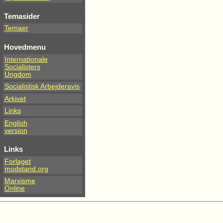
Temasider
Temaer
Hovedmenu
Internationale
Socialisters
Ungdom
Socialistisk Arbejderavis
Arkivet
Links
English
version
Links
Forlaget
modstand.org
Marxisme
Online