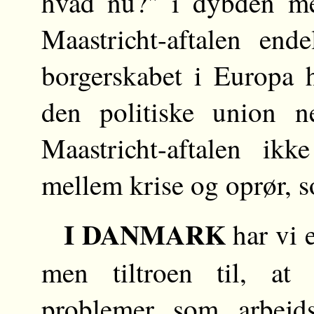
hvad nu?" i dybden med
Maastricht-aftalen ende
borgerskabet i Europa h
den politiske union n
Maastricht-aftalen ik
mellem krise og oprør, so
I DANMARK
har vi 
men tiltroen til, at
problemer som arbejd