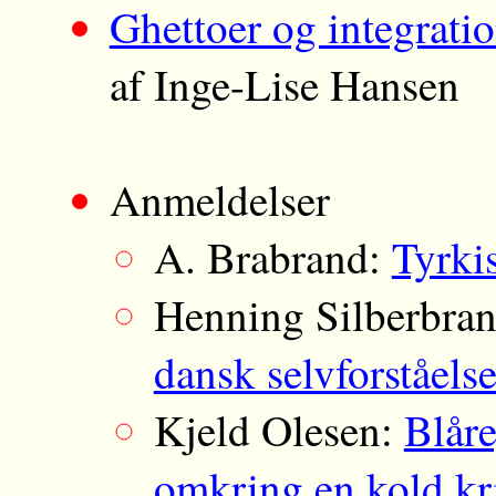
Ghettoer og integrati
af Inge-Lise Hansen
Anmeldelser
A. Brabrand:
Tyrki
Henning Silberbra
dansk selvforståels
Kjeld Olesen:
Blår
omkring en kold kr