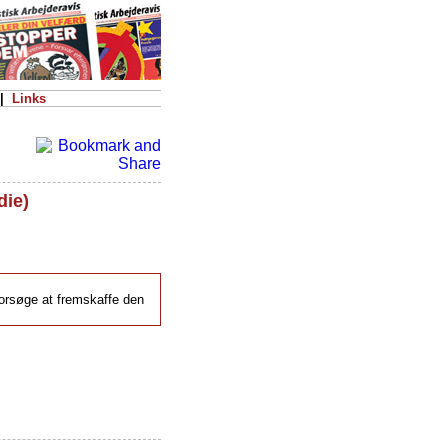
|
Links
die)
forsøge at fremskaffe den