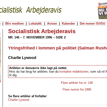
e
|
Bliv medlem
|
Lokalafd.
|
Avisen
|
Kalender
|
Det mener IS/ISU
Socialistisk Arbejderavis
NR. 146 – 7. NOVEMBER 1996 – SIDE 2
Ytringsfrihed i lommen på politiet (Salman Rush
Charlie Lywood
Artiklen er desværre ikke lagt på nettet.
Hvis du har brug for artiklen, kan du
kontakte redaktionen
, som så vil 
til dig.
Flere artikler fra nr. 146
Flere numre fra 1996
Se flere artikler af forfatter
:
Charlie Lywood