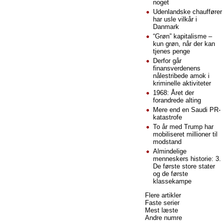
noget
Udenlandske chauffører
har usle vilkår i
Danmark
“Grøn” kapitalisme –
kun grøn, når der kan
tjenes penge
Derfor går
finansverdenens
nålestribede amok i
kriminelle aktiviteter
1968: Året der
forandrede alting
Mere end en Saudi PR-
katastrofe
To år med Trump har
mobiliseret millioner til
modstand
Almindelige
menneskers historie: 3.
De første store stater
og de første
klassekampe
Flere artikler
Faste serier
Mest læste
Andre numre