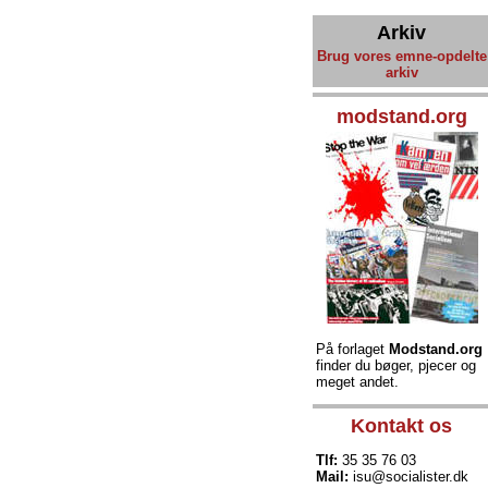
Arkiv
Brug vores emne-opdelte
arkiv
modstand.org
På forlaget
Modstand.org
finder du bøger, pjecer og
meget andet.
Kontakt os
Tlf:
35 35 76 03
Mail:
isu@socialister.dk