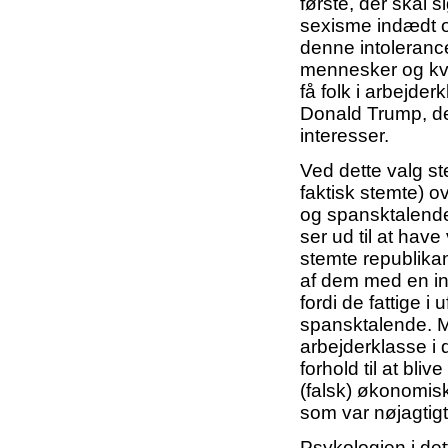
første, der skal 
sexisme indædt og
denne intoleranc
mennesker og kvi
få folk i arbejde
Donald Trump, de
interesser.
Ved dette valg st
faktisk stemte) o
og spansktalende
ser ud til at hav
stemte republikans
af dem med en in
fordi de fattige 
spansktalende. Me
arbejderklasse i 
forhold til at bl
(falsk) økonomisk
som var nøjagtigt
Psykologien i det