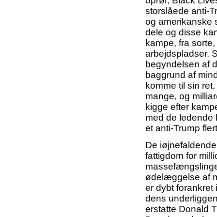
oprør, Black Live
storslåede anti-T
og amerikanske soc
dele og disse k
kampe, fra sorte
arbejdspladser. S
begyndelsen af d
baggrund af mindr
komme til sin ret
mange, og milliard
kigge efter kampe
med de ledende la
et anti-Trump flert
De iøjnefaldende
fattigdom for mil
massefængslinger
ødelæggelse af mi
er dybt forankret
dens underliggen
erstatte Donald 