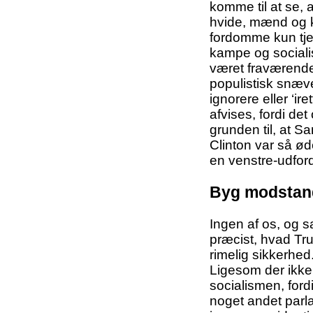
komme til at se,
hvide, mænd og kv
fordomme kun tjene
kampe og socialis
været fraværende
populistisk snæve
ignorere eller ‘i
afvises, fordi det
grunden til, at S
Clinton var så ød
en venstre-udford
Byg modstand
Ingen af os, og s
præcist, hvad Tr
rimelig sikkerhed
Ligesom der ikke 
socialismen, ford
noget andet parla