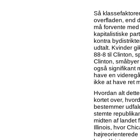
Så klassefaktoren
overfladen, end d
må forvente med t
kapitalistiske par
kontra bydistrikt
udtalt. Kvinder gi
88-8 til Clinton, 
Clinton, småbyer 
også signifikan
have en videreg
ikke at have ret
Hvordan alt dette
kortet over, hvor
bestemmer udfalde
stemte republikan
midten af landet
Illinois, hvor Chi
højreorienterede