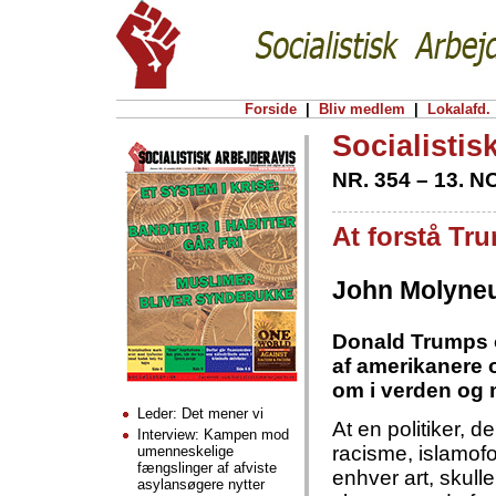
Forside
|
Bliv medlem
|
Lokalafd.
Socialistis
NR. 354 – 13. 
At forstå T
John Molyne
Donald Trumps o
af amerikanere 
om i verden og 
Leder: Det mener vi
At en politiker, 
Interview: Kampen mod
racisme, islamof
umenneskelige
fængslinger af afviste
enhver art, skull
asylansøgere nytter