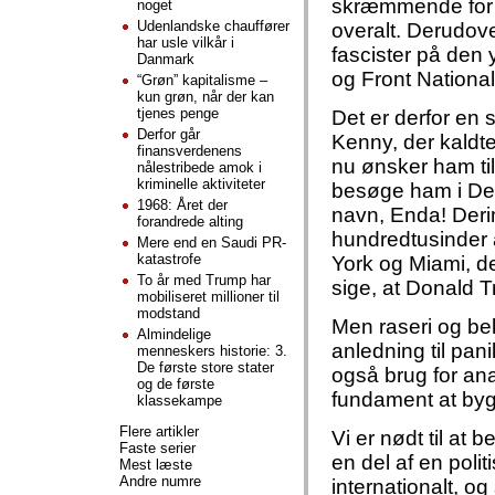
skræmmende for kv
noget
Udenlandske chauffører
overalt. Derudove
har usle vilkår i
fascister på den 
Danmark
og Front National
“Grøn” kapitalisme –
kun grøn, når der kan
tjenes penge
Det er derfor en 
Derfor går
Kenny, der kaldte
finansverdenens
nu ønsker ham till
nålestribede amok i
kriminelle aktiviteter
besøge ham i Det
1968: Året der
navn, Enda! Derim
forandrede alting
hundredtusinder a
Mere end en Saudi PR-
katastrofe
York og Miami, de
To år med Trump har
sige, at Donald 
mobiliseret millioner til
modstand
Men raseri og bek
Almindelige
anledning til pani
menneskers historie: 3.
De første store stater
også brug for ana
og de første
fundament at by
klassekampe
Flere artikler
Vi er nødt til at 
Faste serier
en del af en polit
Mest læste
Andre numre
internationalt, o