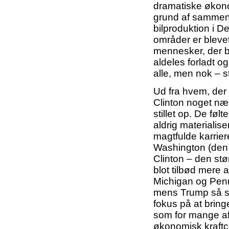
dramatiske økon
grund af sammenb
bilproduktion i De
områder er bleve
mennesker, der bo
aldeles forladt o
alle, men nok – s
Ud fra hvem, der 
Clinton noget n
stillet op. De føl
aldrig materialise
magtfulde karriere
Washington (den l
Clinton – den stør
blot tilbød mere
Michigan og Penn
mens Trump så s
fokus på at bring
som for mange af 
økonomisk kraftce