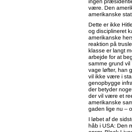
ingen præsidentie
være. Den amerika
amerikanske stat,
Dette er ikke Hit
og disciplineret 
amerikanske hers
reaktion på trusl
klasse er langt me
arbejde for at be
samme grund vil T
vage løfter, han 
vil ikke være i st
genopbygge infra
der betyder noge
der vil være et r
amerikanske samf
gaden lige nu – og
I løbet af de sid
håb i USA: Den 