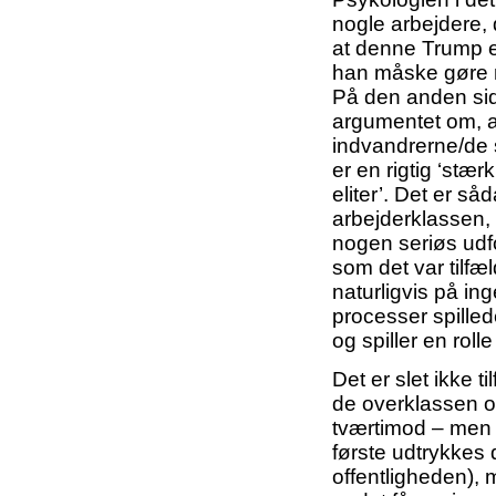
nogle arbejdere, de
at denne Trump er
han måske gøre n
På den anden side
argumentet om, at
indvandrerne/de s
er en rigtig ‘stær
eliter’. Det er s
arbejderklassen, 
nogen seriøs udf
som det var tilfæ
naturligvis på i
processer spillede
og spiller en roll
Det er slet ikke t
de overklassen o
tværtimod – men d
første udtrykkes de
offentligheden), 