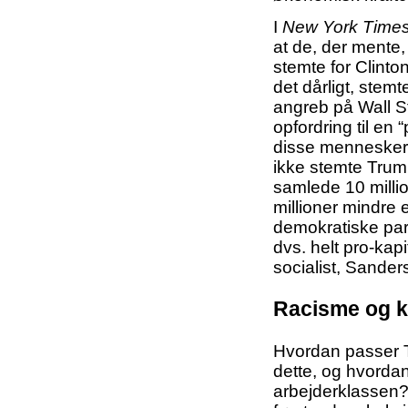
I
New York Time
at de, der mente
stemte for Clint
det dårligt, stem
angreb på Wall St
opfordring til en 
disse mennesker.
ikke stemte Trump
samlede 10 milli
millioner mindre 
demokratiske part
dvs. helt pro-kapit
socialist, Sanders
Racisme og 
Hvordan passer T
dette, og hvordan
arbejderklassen?