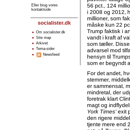
56 pct., 124 mill
Eller brug vores
kontaktside
i 2008 og 2012, 
millioner, som fa
socialister.dk
måske kun 22 pct
Trump faktisk i 
Om socialister.dk
vandt i kraft af 
Site map
som tæller. Diss
Arkivet
Tema-sider
advarsel mod til
Newsfeed
hensyn til Trumps 
som er begyndt at
For det andet, h
stemmer, middelk
er sammensat, med
mindretal, der u
foretrak klart Cli
magt og indflydel
York Times’
exit 
den rigere middel
tjente mere end 2