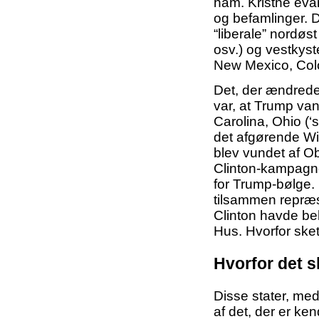
ham. Kristne evan
og befamlinger. 
“liberale” nordø
osv.) og vestkys
New Mexico, Colo
Det, der ændrede
var, at Trump van
Carolina, Ohio 
det afgørende Wi
blev vundet af Ob
Clinton-kampagne
for Trump-bølge. 
tilsammen repræ
Clinton havde beh
Hus. Hvorfor ske
Hvorfor det s
Disse stater, med
af det, der er ke