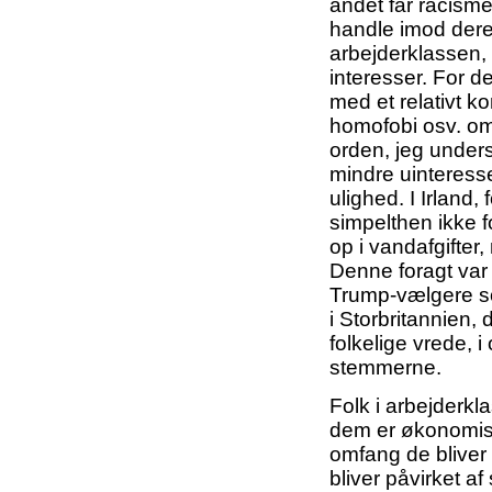
andet får racisme
handle imod dere
arbejderklassen, 
interesser. For de
med et relativt k
homofobi osv. om
orden, jeg under
mindre uinteresse
ulighed. I Irlan
simpelthen ikke f
op i vandafgifter
Denne foragt var 
Trump-vælgere s
i Storbritannien,
folkelige vrede, i
stemmerne.
Folk i arbejderk
dem er økonomisk
omfang de bliver
bliver påvirket af