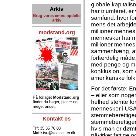
globale kapitalis
Arkiv
har triumferet, er
Brug vores emne-opdelte
samfund, hvor for
arkiv
mens det arbejden
millioner mennes
modstand.org
mennesker har mi
millioner mennes
sammenhæng, at 
forfærdelig måde
med penge og mag
konklusion, som ov
amerikanske folk
For det første: E
– eller som noge
På forlaget
Modstand.org
helhed stemte for 
finder du bøger, pjecer og
meget andet.
mennesker i USA, 
stemmeberettigede
Kontakt os
stemmeberettigede
hvis man er dømt 
Tlf:
35 35 76 03
Mail:
isu@socialister.dk
påvirker fattige 