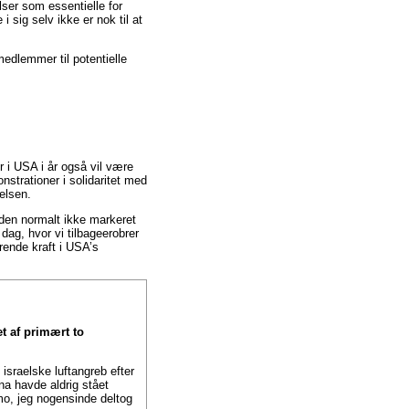
ser som essentielle for
 sig selv ikke er nok til at
edlemmer til potentielle
r i USA i år også vil være
nstrationer i solidaritet med
elsen.
 den normalt ikke markeret
ag, hvor vi tilbageerobrer
rende kraft i USA’s
t af primært to
 israelske luftangreb efter
a havde aldrig stået
mo, jeg nogensinde deltog