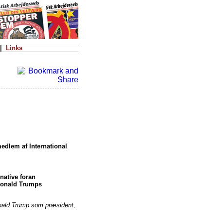
|
Links
medlem af International
native foran
Donald Trumps
Donald Trump som præsident,