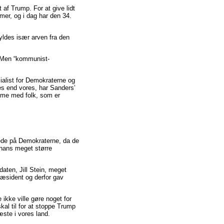
 af Trump. For at give lidt
mer, og i dag har den 34.
yldes især arven fra den
. Men “kommunist-
cialist for Demokraterne og
es end vores, har Sanders’
isme med folk, som er
ede på Demokraterne, da de
 hans meget større
aten, Jill Stein, meget
æsident og derfor gav
ikke ville gøre noget for
kal til for at stoppe Trump
ste i vores land.