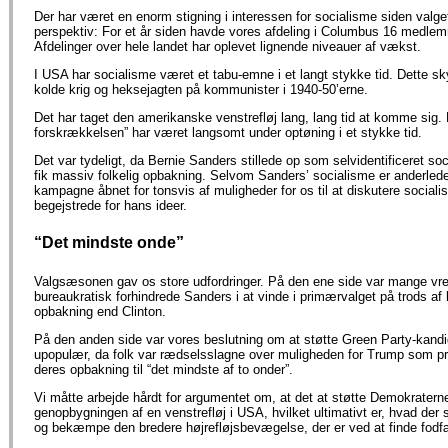
Der har været en enorm stigning i interessen for socialisme siden valget
perspektiv: For et år siden havde vores afdeling i Columbus 16 medlem
Afdelinger over hele landet har oplevet lignende niveauer af vækst.
I USA har socialisme været et tabu-emne i et langt stykke tid. Dette sk
kolde krig og heksejagten på kommunister i 1940-50’erne.
Det har taget den amerikanske venstrefløj lang, lang tid at komme sig
forskrækkelsen” har været langsomt under optøning i et stykke tid.
Det var tydeligt, da Bernie Sanders stillede op som selvidentificeret so
fik massiv folkelig opbakning. Selvom Sanders’ socialisme er anderled
kampagne åbnet for tonsvis af muligheder for os til at diskutere social
begejstrede for hans ideer.
“Det mindste onde”
Valgsæsonen gav os store udfordringer. På den ene side var mange vr
bureaukratisk forhindrede Sanders i at vinde i primærvalget på trods af
opbakning end Clinton.
På den anden side var vores beslutning om at støtte Green Party-kandid
upopulær, da folk var rædselsslagne over muligheden for Trump som pr
deres opbakning til “det mindste af to onder”.
Vi måtte arbejde hårdt for argumentet om, at det at støtte Demokraterne 
genopbygningen af en venstrefløj i USA, hvilket ultimativt er, hvad der s
og bekæmpe den bredere højrefløjsbevægelse, der er ved at finde fodfæ