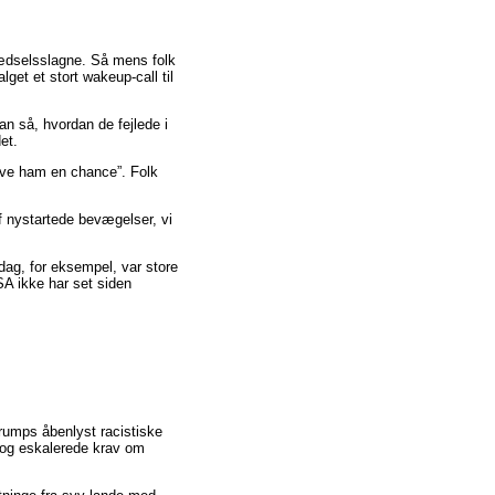
rædselsslagne. Så mens folk
lget et stort wakeup-call til
n så, hvordan de fejlede i
et.
ive ham en chance”. Folk
f nystartede bevægelser, vi
ag, for eksempel, var store
A ikke har set siden
rumps åbenlyst racistiske
 og eskalerede krav om