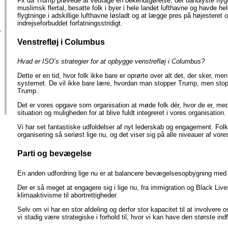
Fx da Trump prøvede at vedtage en bekendtgørelse, der bandlyste flyg
muslimsk flertal, besatte folk i byer i hele landet lufthavne og havde he
flygtninge i adskillige lufthavne løsladt og at lægge pres på højesteret
indrejseforbuddet forfatningsstridigt.
Venstrefløj i Columbus
Hvad er ISO’s strategier for at opbygge venstrefløj i Columbus?
Dette er en tid, hvor folk ikke bare er oprørte over alt det, der sker, me
systemet. De vil ikke bare lære, hvordan man stopper Trump, men sto
Trump.
Det er vores opgave som organisation at møde folk dér, hvor de er, med
situation og muligheden for at blive fuldt integreret i vores organisation.
Vi har set fantastiske udfoldelser af nyt lederskab og engagement. Folk 
organisering så seriøst lige nu, og det viser sig på alle niveauer af vore
Parti og bevægelse
En anden udfordring lige nu er at balancere bevægelsesopbygning med 
Der er så meget at engagere sig i lige nu, fra immigration og Black Liv
klimaaktivisme til abortrettigheder.
Selv om vi har en stor afdeling og derfor stor kapacitet til at involvere 
vi stadig være strategiske i forhold til, hvor vi kan have den største ind