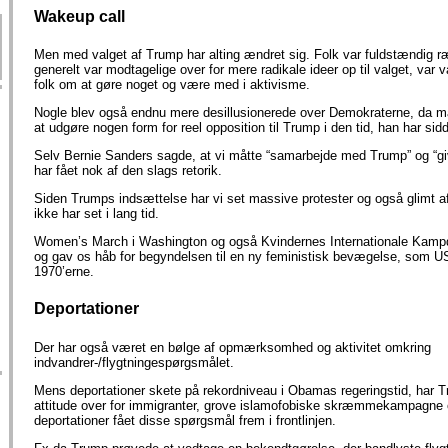
Wakeup call
Men med valget af Trump har alting ændret sig. Folk var fuldstændig 
generelt var modtagelige over for mere radikale ideer op til valget, var va
folk om at gøre noget og være med i aktivisme.
Nogle blev også endnu mere desillusionerede over Demokraterne, da ma
at udgøre nogen form for reel opposition til Trump i den tid, han har sidd
Selv Bernie Sanders sagde, at vi måtte “samarbejde med Trump” og “g
har fået nok af den slags retorik.
Siden Trumps indsættelse har vi set massive protester og også glimt a
ikke har set i lang tid.
Women’s March i Washington og også Kvindernes Internationale Kampd
og gav os håb for begyndelsen til en ny feministisk bevægelse, som US
1970’erne.
Deportationer
Der har også været en bølge af opmærksomhed og aktivitet omkring
indvandrer-/flygtningespørgsmålet.
Mens deportationer skete på rekordniveau i Obamas regeringstid, har T
attitude over for immigranter, grove islamofobiske skræmmekampagne
deportationer fået disse spørgsmål frem i frontlinjen.