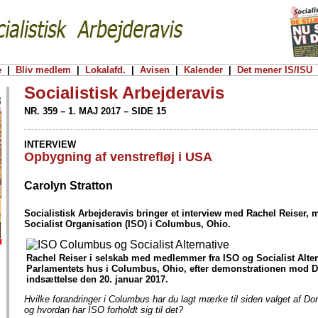
e
|
Bliv medlem
|
Lokalafd.
|
Avisen
|
Kalender
|
Det mener IS/ISU
Socialistisk Arbejderavis
NR. 359 – 1. MAJ 2017 – SIDE 15
INTERVIEW
Opbygning af venstrefløj i USA
Carolyn Stratton
Socialistisk Arbejderavis bringer et interview med Rachel Reiser, 
Socialist Organisation (ISO) i Columbus, Ohio.
Rachel Reiser i selskab med medlemmer fra ISO og Socialist Alter
Parlamentets hus i Columbus, Ohio, efter demonstrationen mod 
indsættelse den 20. januar 2017.
Hvilke forandringer i Columbus har du lagt mærke til siden valget af 
og hvordan har ISO forholdt sig til det?