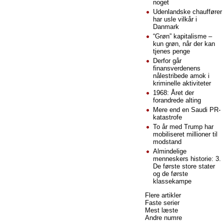
noget
Udenlandske chauffører
har usle vilkår i
Danmark
“Grøn” kapitalisme –
kun grøn, når der kan
tjenes penge
Derfor går
finansverdenens
nålestribede amok i
kriminelle aktiviteter
1968: Året der
forandrede alting
Mere end en Saudi PR-
katastrofe
To år med Trump har
mobiliseret millioner til
modstand
Almindelige
menneskers historie: 3.
De første store stater
og de første
klassekampe
Flere artikler
Faste serier
Mest læste
Andre numre