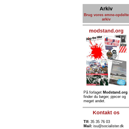
Arkiv
Brug vores emne-opdelte
arkiv
modstand.org
På forlaget
Modstand.org
finder du bøger, pjecer og
meget andet.
Kontakt os
Tlf:
35 35 76 03
Mail:
isu@socialister.dk