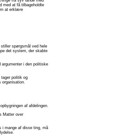
tninge fra syv lande med
ld med at få tilbageholdte
 om at erklære
n stiller spørgsmål ved hele
ppe det system, der skabte
 argumenter i den politiske
tager politik og
s organisation.
opbygningen af afdelingen.
es Matter over
os i mange af disse ting, må
flydelse.