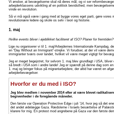
Vi ønsker, at bevægelserne skal nå deres mål, og vi ser reformbevægel
arbejderklassens udvikling af en politisk bevidsthed, men bevægelserne i
vinde en revolution.
Så vi må også være i gang med at bygge vores eget parti, gøre vores m
revolutionære ledere og skole os selv i teori og historie.
1. maj
Hvilke events bliver i øjeblikket faciliteret af ISO? Planer for fremtiden?
Lige nu organiserer vi til 1. maj/Arbejdernes Internationale Kampdag, de
en “Day Without an Immigrant”-strejke. Vi forudser, at der vil være demo
immigranter tværs over landet, hvilket vil være meget vigtigt for bevæg
Jeg er meget begejstret, for selvom 1. maj blev grundlagt i USA, bliver
så bredt i USA som i andre lande! Jeg er spændt på denne dag som en d
1. maj og bringer fokus på migrantarbejdere, der altid har været en afgø
arbejderbevægelser.
Hvorfor er du med i ISO?
Jeg blev medlem i november 2014 efter at være blevet radikalisere
begivenheder i de foregående måneder.
Den første var Operation Protective Edge i juli ’14, hvor jeg så det ene
det andet ødelægge Gaza. Rædslerne i Israels besættelse af Palæstin
klarere for mig. En protest mod angrebene på Gaza var den første de