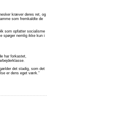
esker kræver deres ret, og
t samme som fremkaldte de
folk som opfatter socialisme
e spøger nemlig ikke kun i
de har forkastet,
arbejderklasse.
 gælder det stadig, som det
else er dens eget værk.”