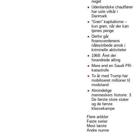
noget
Udenlandske chauffører
har usle vilkår i
Danmark
“Grøn” kapitalisme –
kun grøn, når der kan
tjenes penge
Derfor går
finansverdenens
nålestribede amok i
kriminelle aktiviteter
1968: Året der
forandrede alting
Mere end en Saudi PR-
katastrofe
To år med Trump har
mobiliseret millioner til
modstand
Almindelige
menneskers historie: 3.
De første store stater
og de første
klassekampe
Flere artikler
Faste serier
Mest læste
Andre numre