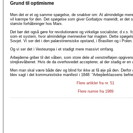
Grund til optimisme
Men det er et og samme spøgelse, de snakker om: At almindelige menn
vil kæmpe for den. Det spøgelse som giver Gorbatjov mareridt, er de
største forhåbninger hos Marx.
Det bør det også gøre for revolutionære og virkelige socialister, d.v.s. 
som et system, hvor almindelige mennesker har magten. Dette spøgels
Sovjet. Vi ser det i den palæstinensiske opstand, i Brasilien og i Polen.
Og vi ser det i Vesteuropa i et stadigt mere massivt omfang.
Arbejderne griber til det våben, som store dele af venstrefløjen opgiven
strejkevåbenet. Hvis de da overhovedet accepterer, at der stadig er en 
Men man skal være både døv og blind for ikke at få øje på den. Derfor
blev sagt i det kommunistiske manifest i 1848: “Arbejderklassens befri
Flere artikler fra nr. 51
Flere numre fra 1989