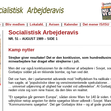
e
|
Bliv medlem
|
Lokalafd.
|
Avisen
|
Kalender
|
Det mener IS/ISU
Socialistisk Arbejderavis
NR. 51 – AUGUST 1989 – SIDE 1
Kamp nytter
Strejker giver resultater! Det er den konklusion, som hundredtusin
minearbejdere har draget efter strejkerne i juli.
Men det var også konklusionen for de millioner af arbejdere i Sovjet, so
Gorbatjov sidder på en tikkende bombe, og han ved det.
Det var ham, der i parlamentet advarede mod “indflydelsen fra radikale v
han sagde, at “populistiske ideer og venstreorienterede spekulationer..
... universel udjævning af ulighed har vundet vid udbredelse”. Al Gorba
neden viste sig som rene fraser, da den blev en realitet.
"Et spøgelse går gennem Europa", sådan skrev Marx for 140 år siden.
udtrykker netop angsten for dette spøgelse bliver udbredt i Sovjet. Marx
“Kommunismens spøgelse”. Det gør Gorbatjov ikke – og af gode grund