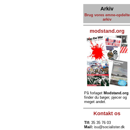
Arkiv
Brug vores emne-opdelte
arkiv
modstand.org
På forlaget
Modstand.org
finder du bøger, pjecer og
meget andet.
Kontakt os
Tlf:
35 35 76 03
Mail:
isu@socialister.dk