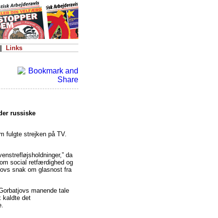
|
Links
der russiske
m fulgte strejken på TV.
enstrefløjsholdninger,” da
. om social retfærdighed og
tjovs snak om glasnost fra
 Gorbatjovs manende tale
 kaldte det
e.