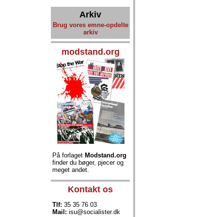
Arkiv
Brug vores emne-opdelte
arkiv
modstand.org
På forlaget
Modstand.org
finder du bøger, pjecer og
meget andet.
Kontakt os
Tlf:
35 35 76 03
Mail:
isu@socialister.dk