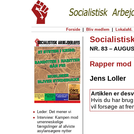
Forside
|
Bliv medlem
|
Lokalafd.
Socialistis
NR. 83 – AUGUS
Rapper mod
Jens Loller
Artiklen er desv
Hvis du har brug 
vil forsøge at fre
Leder: Det mener vi
Interview: Kampen mod
umenneskelige
fængslinger af afviste
asylansøgere nytter