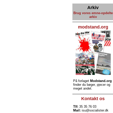
Arkiv
Brug vores emne-opdelte
arkiv
modstand.org
På forlaget
Modstand.org
finder du bøger, pjecer og
meget andet.
Kontakt os
Tlf:
35 35 76 03
Mail:
isu@socialister.dk