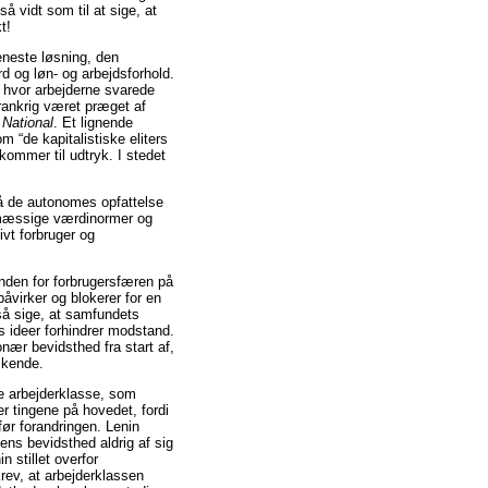
så vidt som til at sige, at
t!
neste løsning, den
d og løn- og arbejdsforhold.
, hvor arbejderne svarede
rankrig været præget af
 National
. Et lignende
 “de kapitalistiske eliters
ommer til udtryk. I stedet
å de autonomes opfattelse
mæssige værdinormer og
ivt forbruger og
 inden for forbrugersfæren på
åvirker og blokerer for en
ltså sige, at samfundets
s ideer forhindrer modstand.
nær bevidsthed fra start af,
skende.
e arbejderklasse, som
r tingene på hovedet, fordi
før forandringen. Lenin
ens bevidsthed aldrig af sig
 stillet overfor
krev, at arbejderklassen