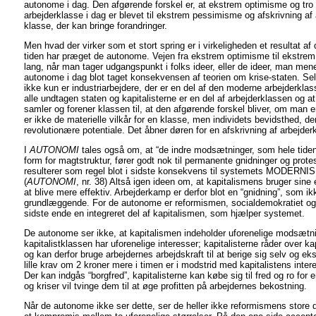
autonome i dag. Den afgørende forskel er, at ekstrem optimisme og tro
arbejderklasse i dag er blevet til ekstrem pessimisme og afskrivning a
klasse, der kan bringe forandringer.
Men hvad der virker som et stort spring er i virkeligheden et resultat a
tiden har præget de autonome. Vejen fra ekstrem optimisme til ekstre
lang, når man tager udgangspunkt i folks ideer, eller de ideer, man mene
autonome i dag blot taget konsekvensen af teorien om krise-staten. Selv
ikke kun er industriarbejdere, der er en del af den moderne arbejderklas
alle undtagen staten og kapitalisterne er en del af arbejderklassen og 
samler og forener klassen til, at den afgørende forskel bliver, om man er
er ikke de materielle vilkår for en klasse, men individets bevidsthed, de
revolutionære potentiale. Det åbner døren for en afskrivning af arbejder
I
AUTONOMI
tales også om, at “de indre modsætninger, som hele tiden
form for magtstruktur, fører godt nok til permanente gnidninger og prote
resulterer som regel blot i sidste konsekvens til systemets MODERNIS
(
AUTONOMI
, nr. 38) Altså igen ideen om, at kapitalismens bruger sine
at blive mere effektiv. Arbejderkamp er derfor blot en “gnidning”, som 
grundlæggende. For de autonome er reformismen, socialdemokratiet og
sidste ende en integreret del af kapitalismen, som hjælper systemet.
De autonome ser ikke, at kapitalismen indeholder uforenelige modsætni
kapitalistklassen har uforenelige interesser; kapitalisterne råder over k
og kan derfor bruge arbejdernes arbejdskraft til at berige sig selv og e
lille krav om 2 kroner mere i timen er i modstrid med kapitalistens inter
Der kan indgås “borgfred”, kapitalisterne kan købe sig til fred og ro fo
og kriser vil tvinge dem til at øge profitten på arbejdernes bekostning.
Når de autonome ikke ser dette, ser de heller ikke reformismens store 