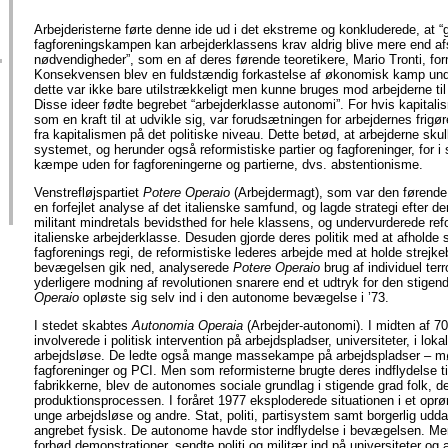
Arbejderisterne førte denne ide ud i det ekstreme og konkluderede, at 
fagforeningskampen kan arbejderklassens krav aldrig blive mere end afs
nødvendigheder”, som en af deres førende teoretikere, Mario Tronti, fo
Konsekvensen blev en fuldstændig forkastelse af økonomisk kamp unde
dette var ikke bare utilstrækkeligt men kunne bruges mod arbejderne til
Disse ideer fødte begrebet “arbejderklasse autonomi”. For hvis kapital
som en kraft til at udvikle sig, var forudsætningen for arbejdernes frigø
fra kapitalismen på det politiske niveau. Dette betød, at arbejderne sku
systemet, og herunder også reformistiske partier og fagforeninger, for i 
kæmpe uden for fagforeningerne og partierne, dvs. abstentionisme.
Venstrefløjspartiet
Potere Operaio
(Arbejdermagt), som var den førende
en forfejlet analyse af det italienske samfund, og lagde strategi efter d
militant mindretals bevidsthed for hele klassens, og undervurderede re
italienske arbejderklasse. Desuden gjorde deres politik med at afholde si
fagforenings regi, de reformistiske lederes arbejde med at holde strejke
bevægelsen gik ned, analyserede
Potere Operaio
brug af individuel te
yderligere modning af revolutionen snarere end et udtryk for den stigen
Operaio
opløste sig selv ind i den autonome bevægelse i ’73.
I stedet skabtes
Autonomia Operaia
(Arbejder-autonomi). I midten af 7
involverede i politisk intervention på arbejdspladser, universiteter, i lo
arbejdsløse. De ledte også mange massekampe på arbejdspladser – mø
fagforeninger og PCI. Men som reformisterne brugte deres indflydelse t
fabrikkerne, blev de autonomes sociale grundlag i stigende grad folk, de
produktionsprocessen. I foråret 1977 eksploderede situationen i et oprør
unge arbejdsløse og andre. Stat, politi, partisystem samt borgerlig udda
angrebet fysisk. De autonome havde stor indflydelse i bevægelsen. Me
forbød demonstrationer, sendte politi og militær ind på universiteter og 