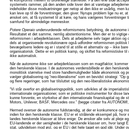
et kompromis mellem to uforenelige størrelser. På den ene side accepte
systemets rammer, på den anden side lover den at varetage arbejdernes
indeholder disse modsætninger gør netop at den ikke er usårlig, men ka
kan leve op til de forventninger, den giver. Nyrups problem lige nu er, at
ønsket om, at få systemet til at køre, og hans vælgeres forventninger til
samfund for almindelige mennesker.
Potere Operaio
undervurderede reformismens betydning, de autonome i 
Resultatet et det samme, nemlig abstentionisme. Men der er to vigtige e
reformismen i arbejderklassen. Dels at arbejderne selv tager aktion og 
dels at organiserede revolutionære også udfordrer reformismen politisk
bevægelsens ledere og er i stand til at stille et alternativ op – ikke bar
organisatorisk. Dette er en politisk kamp, og skiftet fra reformistiske til
ikke automatisk.
Når de autonome ikke ser arbejderklassen som en magtfaktor, kommer d
den herskende klasse. I de autonomes verdensbillede er den hersken
monolitisk størrelse med store handlemuligheder både økonomisk og pol
vælger
globalisering og “neo-liberalisme” som en bevidst strategi: “Op 
og flere regeringer, som har tilsluttet sig den neo-liberalistiske økonomi
“Vi står overfor en globaliseringspolitik, som udvikles af de imperialisti
internationale organisationer, som er politiske instrumenter for disse l
kunne forvente, en styrkelse af den internationale finanskapital og de 
Motors, Unilever, BASF, Mercedes osv.” (begge citater fra
AUTONOMI
,
Hermed overser de autonome fuldstændig, at der er konkurrence og mo
inden for den herskende klasse. EU er et strålende eksempel på, hvor sv
landes herskende klasser at blive enige: De ønsker alle selv at pleje eg
EU-landende er der uenigheder i de herskende klasser om, hvor langt 
stat, udvidelsen mod øst, og er EU i det hele taget en god idé. Under 