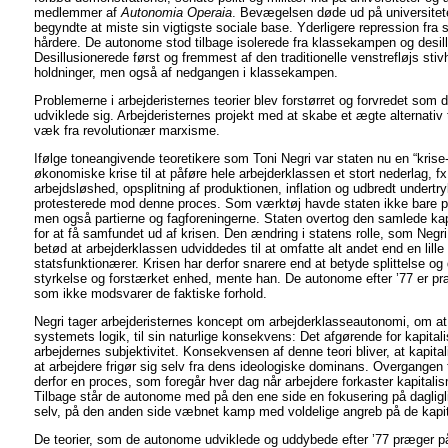
medlemmer af
Autonomia Operaia
. Bevægelsen døde ud på universitet
begyndte at miste sin vigtigste sociale base. Yderligere repression fra
hårdere. De autonome stod tilbage isolerede fra klassekampen og desil
Desillusionerede først og fremmest af den traditionelle venstrefløjs sti
holdninger, men også af nedgangen i klassekampen.
Problemerne i arbejderisternes teorier blev forstørret og forvredet s
udviklede sig. Arbejderisternes projekt med at skabe et ægte alternativ t
væk fra revolutionær marxisme.
Ifølge toneangivende teoretikere som Toni Negri var staten nu en “krise
økonomiske krise til at påføre hele arbejderklassen et stort nederlag, fx
arbejdsløshed, opsplitning af produktionen, inflation og udbredt undertr
protesterede mod denne proces. Som værktøj havde staten ikke bare pol
men også partierne og fagforeningerne. Staten overtog den samlede kapi
for at få samfundet ud af krisen. Den ændring i statens rolle, som Negr
betød at arbejderklassen udviddedes til at omfatte alt andet end en lille
statsfunktionærer. Krisen har derfor snarere end at betyde splittelse og
styrkelse og forstærket enhed, mente han. De autonome efter ’77 er p
som ikke modsvarer de faktiske forhold.
Negri tager arbejderisternes koncept om arbejderklasseautonomi, om at
systemets logik, til sin naturlige konsekvens: Det afgørende for kapital
arbejdernes subjektivitet. Konsekvensen af denne teori bliver, at kapi
at arbejdere frigør sig selv fra dens ideologiske dominans. Overgangen
derfor en proces, som foregår hver dag når arbejdere forkaster kapita
Tilbage står de autonome med på den ene side en fokusering på dagligli
selv, på den anden side væbnet kamp med voldelige angreb på de kapita
De teorier, som de autonome udviklede og uddybede efter ’77 præger