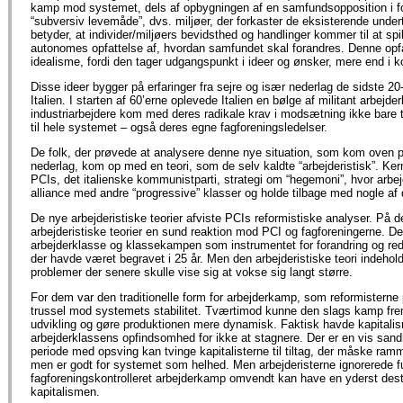
kamp mod systemet, dels af opbygningen af en samfundsopposition i f
“subversiv levemåde”, dvs. miljøer, der forkaster de eksisterende unde
betyder, at individer/miljøers bevidsthed og handlinger kommer til at spil
autonomes opfattelse af, hvordan samfundet skal forandres. Denne opf
idealisme, fordi den tager udgangspunkt i ideer og ønsker, mere end i ko
Disse ideer bygger på erfaringer fra sejre og især nederlag de sidste 20-
Italien. I starten af 60’erne oplevede Italien en bølge af militant arbejd
industriarbejdere kom med deres radikale krav i modsætning ikke bare t
til hele systemet – også deres egne fagforeningsledelser.
De folk, der prøvede at analysere denne nye situation, som kom oven på
nederlag, kom op med en teori, som de selv kaldte “arbejderistisk”. Kern
PCIs, det italienske kommunistparti, strategi om “hegemoni”, hvor arbe
alliance med andre “progressive” klasser og holde tilbage med nogle af
De nye arbejderistiske teorier afviste PCIs reformistiske analyser. På 
arbejderistiske teorier en sund reaktion mod PCI og fagforeningerne. De 
arbejderklasse og klassekampen som instrumentet for forandring og re
der havde været begravet i 25 år. Men den arbejderistiske teori indehold
problemer der senere skulle vise sig at vokse sig langt større.
For dem var den traditionelle form for arbejderkamp, som reformisterne 
trussel mod systemets stabilitet. Tværtimod kunne den slags kamp fr
udvikling og gøre produktionen mere dynamisk. Faktisk havde kapitalis
arbejderklassens opfindsomhed for ikke at stagnere. Der er en vis sand
periode med opsving kan tvinge kapitalisterne til tiltag, der måske ramm
men er godt for systemet som helhed. Men arbejderisterne ignorerede f
fagforeningskontrolleret arbejderkamp omvendt kan have en yderst dest
kapitalismen.