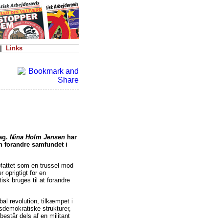
|
Links
dag.
Nina Holm Jensen
har
n forandre samfundet i
fattet som en trussel mod
 oprigtigt for en
sk bruges til at forandre
obal revolution, tilkæmpet i
sdemokratiske strukturer,
estår dels af en militant