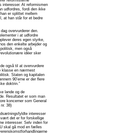
rer reformisterne
 interesser. At reformismen
n udfordres, fordi den ikke
 han er splittet mellem
, at han står for et bedre
dag overvurderer den.
lementer i at udfordre
oplever deres egen styrke,
 hos den enkelte arbejder og
e politisk, men også
 revolutionære idéer sker
e også til at overvurdere
de klasse en nærmest
itisk. Staten og kapitalen
gennem 90’erne er der flere
ske doktrin.”
ske lande og de
ande. Resultatet er som man
store koncerner som General
 nr. 38)
dsætningsfyldte interesser
ært det er for forskellige
ne interesser. Selv inden for
EU skal gå mod en fælles
overenskomstforhandlingerne