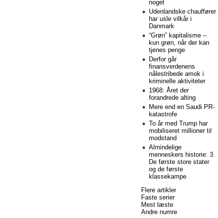
noget
Udenlandske chauffører
har usle vilkår i
Danmark
“Grøn” kapitalisme –
kun grøn, når der kan
tjenes penge
Derfor går
finansverdenens
nålestribede amok i
kriminelle aktiviteter
1968: Året der
forandrede alting
Mere end en Saudi PR-
katastrofe
To år med Trump har
mobiliseret millioner til
modstand
Almindelige
menneskers historie: 3.
De første store stater
og de første
klassekampe
Flere artikler
Faste serier
Mest læste
Andre numre