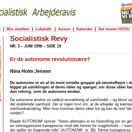
e
|
Bliv medlem
|
Lokalafd.
|
Avisen
|
Kalender
|
Det mener IS/ISU
Socialistisk Revy
NR. 5 – JUNI 1998 – SIDE 19
Er de autonome revolutionære?
Nina Holm Jensen
De autonome er en af de mest omtalte grupper på venstrefløjen i 
kigget på udviklingen af deres idéer og spørger, om disse idéer ka
den retning, som de autonome ønsker.
De autonome ønsker en radikal omvæltning af samfundet – og bliver op
det etablerede samfund. Der er ingen tvivl om, at de arbejder og kæmper
samfundsændring. Men hvor kommer deres idéer fra og kan de rent fakti
verden?
Bladet
AUTONOMI
skriver: “Vores alternativ er en forestilling om en gl
en selvorganiseret kampproces mod alle former for magtforhold – i basi
der spiller en frigørende rolle” (
AUTONOMI
, nr. 38). Denne kampproces b