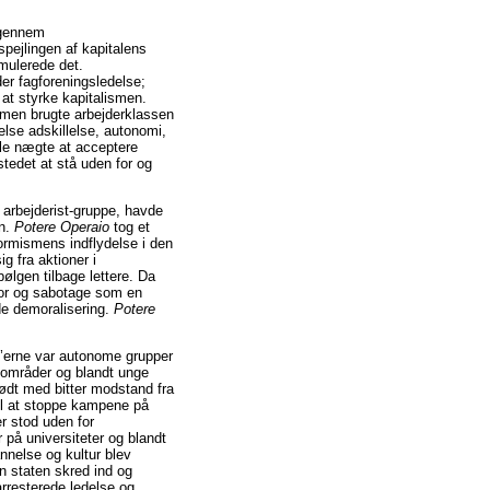
“gennem
pejlingen af kapitalens
rmulerede det.
r fagforeningsledelse;
 at styrke kapitalismen.
ismen brugte arbejderklassen
relse adskillelse, autonomi,
lle nægte at acceptere
stedet at stå uden for og
 arbejderist-gruppe, havde
en.
Potere Operaio
tog et
formismens indflydelse i den
g fra aktioner i
bølgen tilbage lettere. Da
rror og sabotage som en
de demoralisering.
Potere
0’erne var autonome grupper
kalområder og blandt unge
dt med bitter modstand fra
il at stoppe kampene på
r stod uden for
 på universiteter og blandt
nnelse og kultur blev
n staten skred ind og
arresterede ledelse og