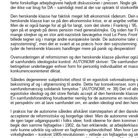
førte forskellige arbejdsgivere højlydt diskussioner i pressen. Nogle gik 
der ikke var brug for DA – samtidigt med at der var optræk til storkonflik
Den herskende klasse har faktisk meget lidt økonomisk råderum. Den e
herskende klasse kan se på den økonomiske krise, er at angribe velfær
Men de er også bange for at gå for langt, som det skete i Frankrig i ’95
igen på et angreb på deres pension med generalstrejke. Og siden har F
mange strejker og en stor anti-nazistisk bevægelse mod Le Pens
Front
billede tegner sig i mange andre europæiske lande. De autonome taler om
sejrsstemning”, men det er svært at se præcis hvor den sejrsstemning k
tyder de herskende klassers handlinger mere på panik og desperation!
Overvurderingen af reformismen og den herskende klasse påvirker ogs
af samfundets ideologiske kontrol.
AUTONOMI
skriver: “De samfunds
betingelser underlægger enhver form for personlig individualitet et mass
konkurrenceorienteret diktat.
Således degenererer subjektivitet oftest til en egoistisk selvrealisering
bekostning af og i afgrænsning til andre. Dette har konsekvenser, som p
samfundsmæssig solidarisk fornyelse.” (
AUTONOMI
, nr. 38) Det vil a
egoistiske ideologi og det store flertals accept af den herskende klasse
En samfundsforandring forudsætter nemlig for de autonome en revolutio
et perspektiv om at lave samfundet om, en anden ideologi end den her
I praksis har de autonome således afskåret størsteparten af den dansk
accepterer de reformistiske og borgerlige ideer. Men de autonome vende
de igen tager udgangspunkt i folks ideer, fordi ideerne for dem kommer 
begik den samme fejltagelse i 1902, da han erklærede, at arbejderklass
selv kunne udvikle sig udover en fagforeningsbevidsthed. Men hvor Lenin
virkeligheden – konkret 1905-revolutionen – rettede sin fejltagelse og s