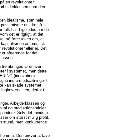
 på en revolutionær
f arbejderklassen som den
f den idealisme, som hele
m pessimisme er ikke så
r folk har. Ligeledes har de
om det er rigtigt, at det
se, så fører ideen om, at
at kapitalismen automatisk
 revolutionær eller ej. Det
r er afgørende for det
klassen.
 frembringes af enhver
ster i systemet, men dette
ERING (innovation)”.
 egne indre modsætninger til
ikke kan skade systemet
 fagbevægelsen, derfor i
nger. Arbejderklassen og
apital og produktionsmidler
kspandere. Selv det mindste
esser om størst mulig profit.
r en stund, men konkurrence
dilemma: Den prøver at lave