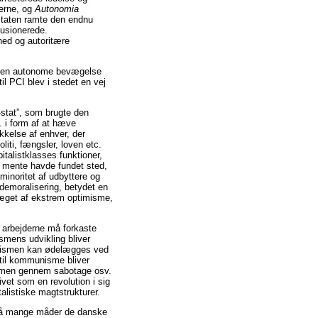
erne, og
Autonomia
 staten ramte den endnu
lusionerede.
vhed og autoritære
om den autonome bevægelse
il PCI blev i stedet en vej
-stat”, som brugte den
. i form af at hæve
ykkelse af enhver, der
iti, fængsler, loven etc.
talistklasses funktioner,
i mente havde fundet sted,
 minoritet af udbyttere og
 demoralisering, betydet en
ræget af ekstrem optimisme,
 arbejderne må forkaste
ismens udvikling bliver
talismen kan ødelægges ved
 til kommunisme bliver
lismen gennem sabotage osv.
vet som en revolution i sig
listiske magtstrukturer.
 på mange måder de danske