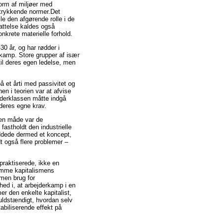
orm af miljøer med
rtrykkende normer.Det
le den afgørende rolle i de
attelse kaldes også
nkrete materielle forhold.
30 år, og har rødder i
erkamp. Store grupper af især
il deres egen ledelse, men
 et årti med passivitet og
en i teorien var at afvise
jderklassen måtte indgå
 deres egne krav.
den måde var de
fastholdt den industrielle
ddede dermed et koncept,
t også flere problemer –
praktiserede, ikke en
emme kapitalismens
men brug for
hed i, at arbejderkamp i en
er den enkelte kapitalist,
uldstændigt, hvordan selv
abiliserende effekt på