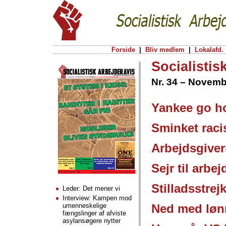
Forside
|
Bliv medlem
|
Lokalafd.
Socialistis
Nr. 34 – Novemb
Yankee go h
Sminket raci
Arbejdsgiver
Sejr til arb
Stilladsstrej
Leder: Det mener vi
Interview: Kampen mod
umenneskelige
Ned med løn
fængslinger af afviste
asylansøgere nytter