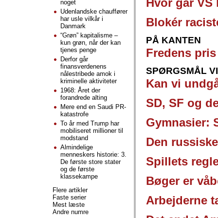
Hvor går VS
noget
Udenlandske chauffører
har usle vilkår i
Blokér racis
Danmark
“Grøn” kapitalisme –
PÅ KANTEN
kun grøn, når der kan
tjenes penge
Fredens pris 
Derfor går
finansverdenens
SPØRGSMÅL VI
nålestribede amok i
Kan vi undgå
kriminelle aktiviteter
1968: Året der
forandrede alting
SD, SF og d
Mere end en Saudi PR-
katastrofe
Gymnasier: S
To år med Trump har
mobiliseret millioner til
modstand
Den russiske
Almindelige
menneskers historie: 3.
Spillets regl
De første store stater
og de første
klassekampe
Bøger er vå
Flere artikler
Faste serier
Arbejderne ta
Mest læste
Andre numre