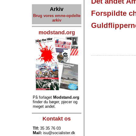
Det andet Am
Arkiv
Forspildte c
Brug vores emne-opdelte
arkiv
Guldflippern
modstand.org
På forlaget
Modstand.org
finder du bøger, pjecer og
meget andet.
Kontakt os
Tlf:
35 35 76 03
Mail:
isu@socialister.dk