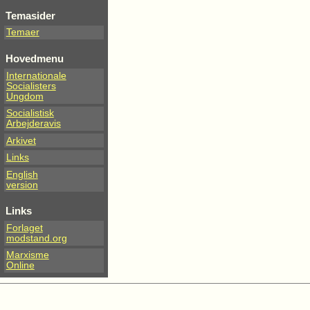
Temasider
Temaer
Hovedmenu
Internationale
Socialisters
Ungdom
Socialistisk
Arbejderavis
Arkivet
Links
English
version
Links
Forlaget
modstand.org
Marxisme
Online