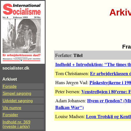
Arki
Fr
Titel
Forfatter:
Indhold + Introduktion: "The times t
socialister.dk
Er arbejderklassen 
Tom Christiansen:
Arkivet
Påskestrejkerne i 19
Hans Jørgen Vad:
Forside
Venstrefløjen i 80'erne: F
Peter Iversen:
Simpel søgning
Hvem er fjenden? (Mis
Adam Johansen:
Udvidet søgning
Balkan War")
Vis numre
Forsider
Leon Trotskij og Ken
Louise Madsen:
Indhold nr. 369
(nyeste i arkiv)