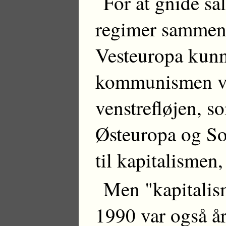
For at gnide sa
regimer sammen 
Vesteuropa kunn
kommunismen var
venstrefløjen, s
Østeuropa og Sov
til kapitalismen,
Men "kapitalism
1990 var også å