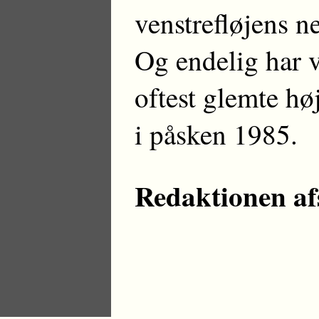
venstrefløjens n
Og endelig har v
oftest glemte hø
i påsken 1985.
Redaktionen afs