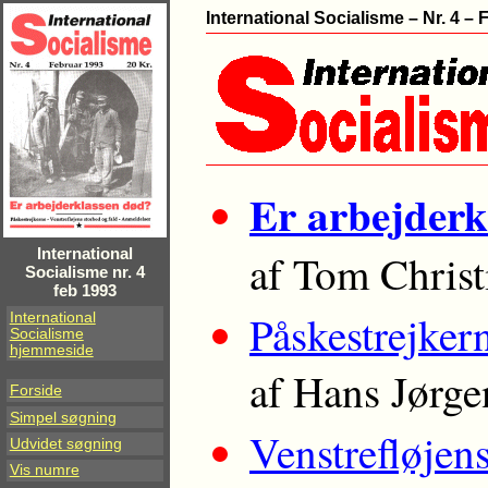
International Socialisme – Nr. 4 – 
Er arbejderk
International
af Tom Christ
Socialisme nr. 4
feb 1993
Påskestrejker
International
Socialisme
hjemmeside
af Hans Jørg
Forside
Simpel søgning
Venstrefløjens
Udvidet søgning
Vis numre