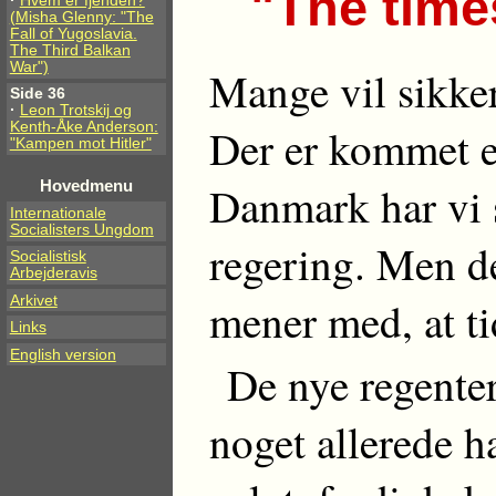
"The time
·
Hvem er fjenden?
(Misha Glenny: "The
Fall of Yugoslavia.
The Third Balkan
War")
Mange vil sikkert
Side 36
·
Leon Trotskij og
Kenth-Åke Anderson:
Der er kommet e
"Kampen mot Hitler"
Hovedmenu
Danmark har vi 
Internationale
Socialisters Ungdom
regering. Men det
Socialistisk
Arbejderavis
Arkivet
mener med, at ti
Links
English version
De nye regenter
noget allerede ha