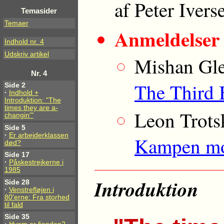
af Peter Ivers
Temasider
Temaer
Anmeldelser
Indhold nr. 4
Udskriv artikel
Mishan Gl
Nr. 4
The Third 
Side 2
·
Indhold +
Introduktion: "The
times they are a-
Leon Trots
changin'"
Side 5
·
Er arbejderklassen
Kampen mot
død?
Side 17
·
Påskestrejkerne i
1985
Introduktion
Side 28
·
Venstrefløjen i
80'erne: Fra storhed
til fald
Side 35