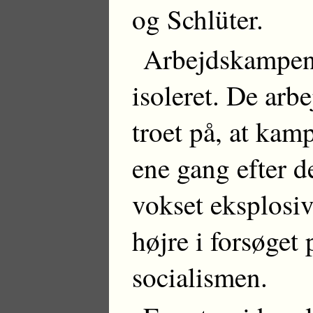
og Schlüter.
Arbejdskampene 
isoleret. De arb
troet på, at kam
ene gang efter d
vokset eksplosiv
højre i forsøget 
socialismen.