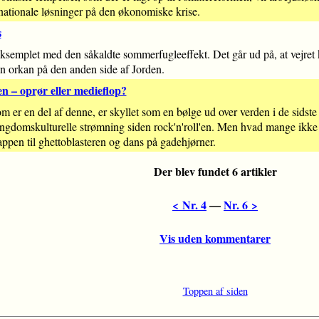
 nationale løsninger på den økonomiske krise.
s
eksemplet med den såkaldte sommerfugleeffekt. Det går ud på, at vejret k
n orkan på den anden side af Jorden.
n – oprør eller medieflop?
r en del af denne, er skyllet som en bølge ud over verden i de sidste 10
ungdomskulturelle strømning siden rock'n'roll'en. Men hvad mange ikke 
rappen til ghettoblasteren og dans på gadehjørner.
Der blev fundet 6 artikler
< Nr. 4
––
Nr. 6 >
Vis uden kommentarer
Toppen af siden