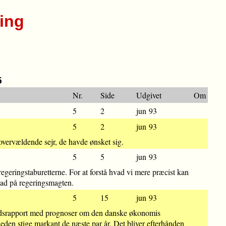
ing
5
Nr.
Side
Udgivet
Om
5
2
jun 93
5
2
jun 93
overvældende sejr, de havde ønsket sig.
5
5
jun 93
egeringstaburetterne. For at forstå hvad vi mere præcist kan
g sad på regeringsmagten.
5
15
jun 93
smandsrapport med prognoser om den danske økonomis
sheden stige markant de næste par år. Det bliver efterhånden