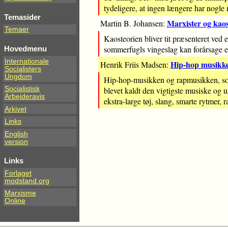
tydeligere, at ingen længere har nogle
Temasider
Marxister og kao
Martin B. Johansen:
Temaer
Kaosteorien bliver tit præsenteret ved 
sommerfugls vingeslag kan forårsage e
Hovedmenu
Internationale
Hip-hop musikke
Henrik Friis Madsen:
Socialisters
Ungdom
Hip-hop-musikken og rapmusikken, som e
Socialistisk
blevet kaldt den vigtigste musiske og 
Arbejderavis
ekstra-large tøj, slang, smarte rytmer, 
Arkivet
Links
English
version
Links
Forlaget
modstand.org
Marxisme
Online