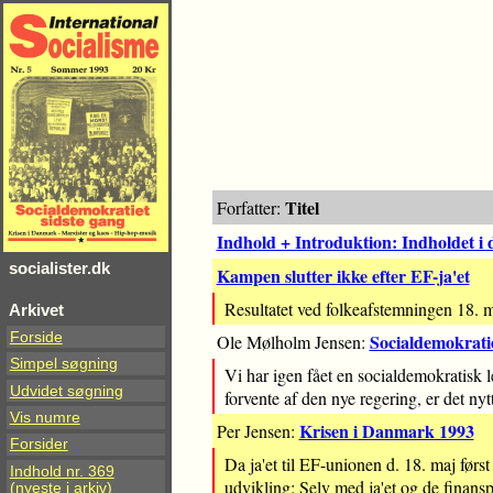
Titel
Forfatter:
Indhold + Introduktion: Indholdet i
socialister.dk
Kampen slutter ikke efter EF-ja'et
Resultatet ved folkeafstemningen 18. m
Arkivet
Forside
Socialdemokratie
Ole Mølholm Jensen:
Simpel søgning
Vi har igen fået en socialdemokratisk 
Udvidet søgning
forvente af den nye regering, er det nyt
Vis numre
Krisen i Danmark 1993
Per Jensen:
Forsider
Da ja'et til EF-unionen d. 18. maj fø
Indhold nr. 369
udvikling: Selv med ja'et og de finanspo
(nyeste i arkiv)