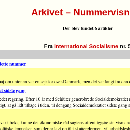
Arkivet – Nummervisn
Der blev fundet 6 artikler
Fra
International Socialisme
nr. 
 dette nummer
aj om unionen var en sejr for over-Danmark, men det var langt fra den 
t sidste gang
ledet regering. Efter 10 år med Schlüter generobrede Socialdemokratiet r
tigt, at gå lidt tilbage i tiden, til dengang Socialdemokratiet sidste gan
rst var i boks, kunne det økonomiske råd sagtens offentliggøre sin vi
litiske lempelser, som der er lagt op til i skattereformen, vil arbejdslø