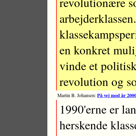
revolutionære so
arbejderklassen
klassekampsperi
en konkret muli
vinde et politisk
revolution og s
På vej mod år 2000
Martin B. Johansen:
1990'erne er la
herskende klasse