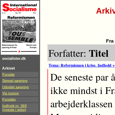
Arki
Fra
Titel
Forfatter:
socialister.dk
Tema: Reformismen i krise. Indhold +
Arkivet
De seneste par 
Forside
Simpel søgning
ikke mindst i Fr
Udvidet søgning
Vis numre
arbejderklassen
Forsider
Indhold nr. 369
(nyeste i arkiv)