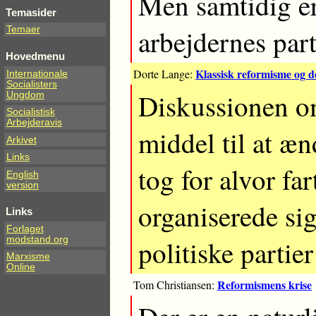
Men samtidig er
Temasider
arbejdernes part
Temaer
Hovedmenu
Klassisk reformisme og de
Dorte Lange:
Internationale
Socialisters
Diskussionen om
Ungdom
Socialistisk
Arbejderavis
middel til at æn
Arkivet
Links
tog for alvor fa
English
version
organiserede sig
Links
Forlaget
modstand.org
politiske partier
Marxisme
Online
Reformismens krise
Tom Christiansen: