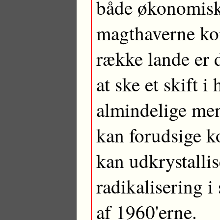
både økonomisk,
magthaverne kom
række lande er d
at ske et skift i
almindelige men
kan forudsige 
kan udkrystallis
radikalisering i 
af 1960'erne.