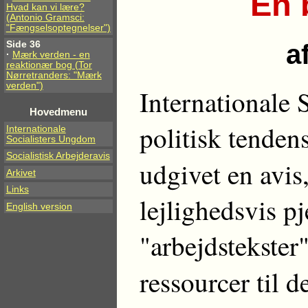
En 
Hvad kan vi lære?
(Antonio Gramsci:
"Fængselsoptegnelser")
a
Side 36
·
Mærk verden - en
reaktionær bog (Tor
Nørretranders: "Mærk
verden")
Internationale 
Hovedmenu
politisk tendens
Internationale
Socialisters Ungdom
Socialistisk Arbejderavis
udgivet en avis
Arkivet
Links
lejlighedsvis p
English version
"arbejdstekster
ressourcer til d