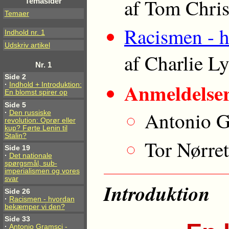
af Tom Chri
Temasider
Temaer
Racismen - 
Indhold nr. 1
Udskriv artikel
af Charlie 
Nr. 1
Side 2
Anmeldelse
·
Indhold + Introduktion:
En blomst spirer op
Side 5
Antonio G
·
Den russiske
revolution: Oprør eller
kup? Førte Lenin til
Stalin?
Tor Nørre
Side 19
·
Det nationale
spørgsmål, sub-
imperialismen og vores
svar
Introduktion
Side 26
·
Racismen - hvordan
bekæmper vi den?
Side 33
·
Antonio Gramsci -