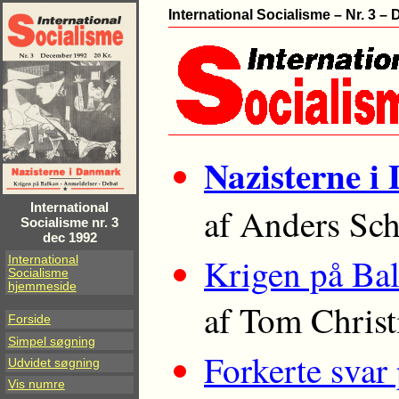
International Socialisme – Nr. 3 –
Nazisterne 
International
af Anders Sc
Socialisme nr. 3
dec 1992
Krigen på Ba
International
Socialisme
hjemmeside
af Tom Christ
Forside
Simpel søgning
Forkerte svar
Udvidet søgning
Vis numre