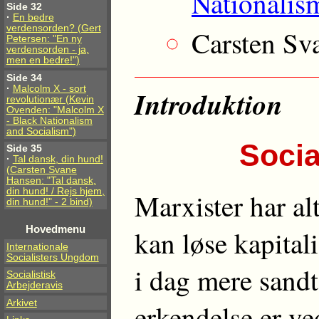
Nationalis
Side 32
·
En bedre
verdensorden? (Gert
Carsten Sv
Petersen: "En ny
verdensorden - ja,
men en bedre!")
Side 34
·
Malcolm X - sort
Introduktion
revolutionær (Kevin
Ovenden: "Malcolm X
- Black Nationalism
and Socialism")
Socia
Side 35
·
Tal dansk, din hund!
(Carsten Svane
Hansen: "Tal dansk,
din hund! / Rejs hjem,
Marxister har al
din hund!" - 2 bind)
Hovedmenu
kan løse kapital
Internationale
Socialisters Ungdom
i dag mere sand
Socialistisk
Arbejderavis
Arkivet
erkendelse er ved