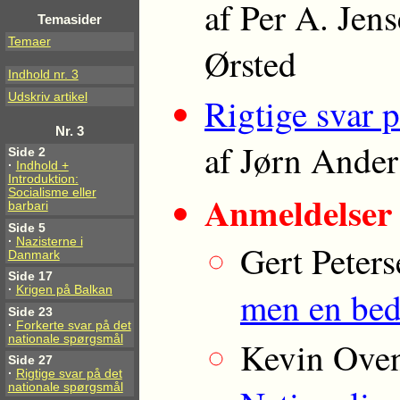
af Per A. Jen
Temasider
Temaer
Ørsted
Indhold nr. 3
Udskriv artikel
Rigtige svar 
Nr. 3
af Jørn Ander
Side 2
·
Indhold +
Introduktion:
Socialisme eller
Anmeldelser
barbari
Side 5
·
Nazisterne i
Gert Peter
Danmark
Side 17
·
Krigen på Balkan
men en bed
Side 23
·
Forkerte svar på det
nationale spørgsmål
Kevin Ove
Side 27
·
Rigtige svar på det
nationale spørgsmål