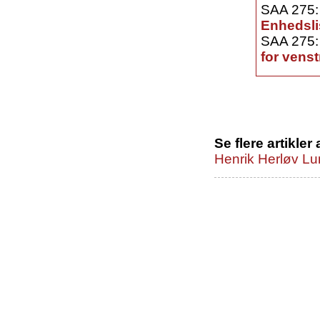
SAA 275
Enhedsli
SAA 275
for venst
Se flere artikler 
Henrik Herløv L