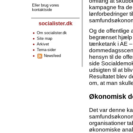
omfang at skubbe
Eller brug vores
kampagne fra de 
kontaktside
lønforbedringer ti
samfundsøkonomis
socialister.dk
Og de offentlige
Om socialister.dk
begrænset hjælp
Site map
tænketank i AE – 
Arkivet
dommedagsscenar
Tema-sider
Newsfeed
hensyn til de off
side Socialdemokr
udsigten til at b
Resultatet blev d
om, at man skulle 
Økonomisk d
Det var denne ka
samfundsøkonomis
organisationer ta
økonomiske analy