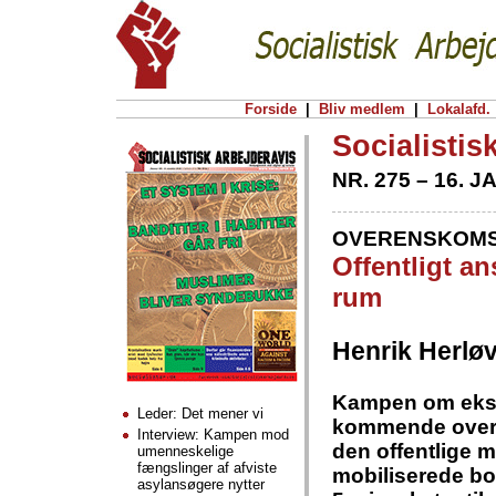
Forside
|
Bliv medlem
|
Lokalafd.
Socialistis
NR. 275 – 16. 
OVERENSKOMS
Offentligt an
rum
Henrik Herlø
Kampen om ekstra
Leder: Det mener vi
kommende overe
Interview: Kampen mod
den offentlige 
umenneskelige
fængslinger af afviste
mobiliserede bor
asylansøgere nytter