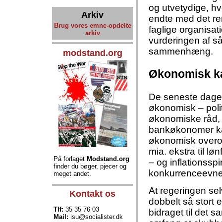
og utvetydige, hv
Arkiv
endte med det ren
Brug vores emne-opdelte
faglige organisat
arkiv
vurderingen af s
sammenhæng.
modstand.org
Økonomisk ka
De seneste dage 
økonomisk – polit
økonomiske råd,
bankøkonomer ka
økonomisk overoph
mia. ekstra til løn
På forlaget
Modstand.org
– og inflationssp
finder du bøger, pjecer og
konkurrenceevne
meget andet.
At regeringen sel
Kontakt os
dobbelt så stort 
Tlf:
35 35 76 03
bidraget til det 
Mail:
isu@socialister.dk