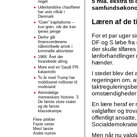
5 mia. ekstra til 
noget
samfundsøkonom
Udenlandske chauffører
har usle vilkår i
Danmark
Læren af de t
“Grøn” kapitalisme –
kun grøn, når der kan
tjenes penge
For et par uger 
Derfor går
DF og S løbe fra 
finansverdenens
nålestribede amok i
der skulle tilføres
kriminelle aktiviteter
lønforhandlinger
1968: Året der
forandrede alting
hænder.
Mere end en Saudi PR-
katastrofe
I stedet blev det 
To år med Trump har
regeringen om, at
mobiliseret millioner til
taktreguleringsbe
modstand
Almindelige
omstændigheder v
menneskers historie: 3.
De første store stater
En lære heraf er 
og de første
valgløfter og tro
klassekampe
offentligt ansatt
Flere artikler
Socialdemokratie
Faste serier
Mest læste
Andre numre
Men når nu valgløf