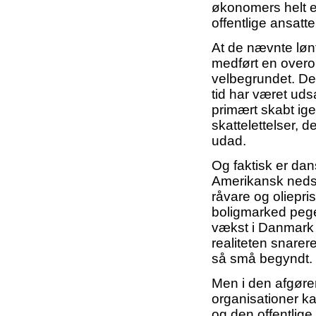
økonomers helt en
offentlige ansat
At de nævnte lønf
medført en overo
velbegrundet. De
tid har været uds
primært skabt ig
skattelettelser, d
udad.
Og faktisk er dan
Amerikansk nedsv
råvare og oliepr
boligmarked peger
vækst i Danmark 
realiteten snarere
så små begyndt.
Men i den afgøren
organisationer 
og den offentlige