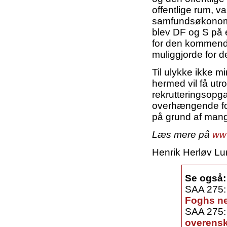
offentlige rum, v
samfundsøkonomi
blev DF og S på e
for den kommende
muliggjorde for d
Til ulykke ikke mi
hermed vil få utr
rekrutteringsopg
overhængende for
på grund af man
Læs mere på
www
Henrik Herløv Lu
Se også:
SAA 275
Foghs ne
SAA 275
overens