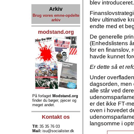
blev introduceret
Arkiv
Finanslovstrategi
Brug vores emne-opdelte
blev ultimative 
arkiv
endte med et beg
modstand.org
De generelle pri
(Enhedslistens 
for en finanslov, 
havde kunnet fores
Er dette så et re
Under overfladen 
dagsorden, men de
alle står ved der
På forlaget
Modstand.org
udenomsparlament
finder du bøger, pjecer og
er det ikke FT-m
meget andet.
oven i hovedet de
udenomsparlamen
Kontakt os
langsomme i opt
Tlf:
35 35 76 03
Mail:
isu@socialister.dk