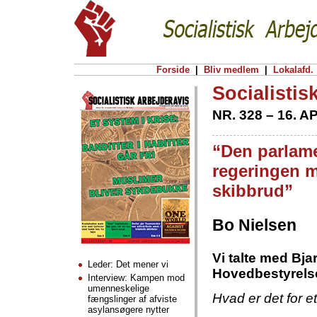
Forside
|
Bliv medlem
|
Lokalafd.
Socialistis
NR. 328 – 16. A
“Den parlame
regeringen m
skibbrud”
Bo Nielsen
Vi talte med Bja
Leder: Det mener vi
Hovedbestyrelse
Interview: Kampen mod
umenneskelige
Hvad er det for et
fængslinger af afviste
asylansøgere nytter