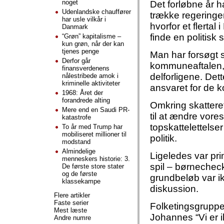
noget
Det forløbne år h
Udenlandske chauffører
trække regeringen
har usle vilkår i
hvorfor et flerta
Danmark
finde en politisk s
“Grøn” kapitalisme –
kun grøn, når der kan
tjenes penge
Man har forsøgt s
Derfor går
kommuneaftalen, 
finansverdenens
delforligene. Dett
nålestribede amok i
kriminelle aktiviteter
ansvaret for de
1968: Året der
forandrede alting
Omkring skatteref
Mere end en Saudi PR-
til at ændre vores 
katastrofe
topskattelettelser
To år med Trump har
mobiliseret millioner til
politik.
modstand
Almindelige
Ligeledes var pri
menneskers historie: 3.
spil – børnecheck
De første store stater
og de første
grundbeløb var i
klassekampe
diskussion.
Flere artikler
Faste serier
Folketingsgruppe
Mest læste
Johannes “Vi er i
Andre numre