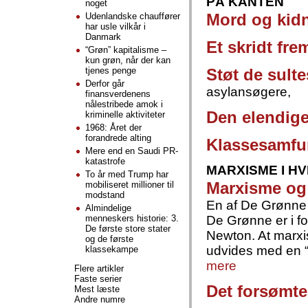
PÅ KANTEN
noget
Mord og kid
Udenlandske chauffører
har usle vilkår i
Danmark
Et skridt fre
“Grøn” kapitalisme –
kun grøn, når der kan
tjenes penge
Støt de sult
Derfor går
asylansøgere,
finansverdenens
nålestribede amok i
Den elendige
kriminelle aktiviteter
1968: Året der
forandrede alting
Klassesamfun
Mere end en Saudi PR-
katastrofe
MARXISME I H
To år med Trump har
Marxisme og
mobiliseret millioner til
modstand
En af De Grønne i
Almindelige
menneskers historie: 3.
De Grønne er i for
De første store stater
Newton. At marxis
og de første
udvides med en “g
klassekampe
mere
Flere artikler
Faste serier
Det forsømte
Mest læste
Andre numre