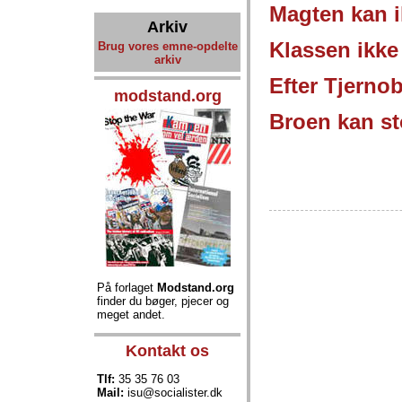
Magten kan i
Arkiv
Klassen ikke
Brug vores emne-opdelte
arkiv
Efter Tjernob
modstand.org
Broen kan s
På forlaget
Modstand.org
finder du bøger, pjecer og
meget andet.
Kontakt os
Tlf:
35 35 76 03
Mail:
isu@socialister.dk