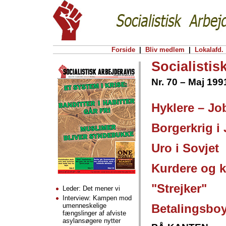
Forside
|
Bliv medlem
|
Lokalafd.
Socialistis
Nr. 70 – Maj 199
Hyklere – Jo
Borgerkrig i
Uro i Sovjet
Kurdere og 
"Strejker"
Leder: Det mener vi
Interview: Kampen mod
umenneskelige
Betalingsboy
fængslinger af afviste
asylansøgere nytter