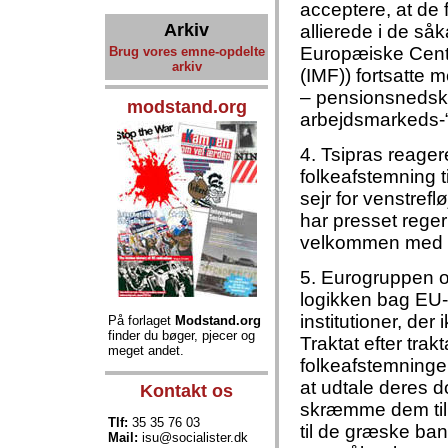
acceptere, at de 
Arkiv
allierede i de så
Europæiske Centr
Brug vores emne-opdelte
arkiv
(IMF)) fortsatte
– pensionsnedsk
modstand.org
arbejdsmarkeds-“
4. Tsipras reager
folkeafstemning t
sejr for venstre
har presset regeri
velkommen med gl
5. Eurogruppen o
logikken bag EU-
institutioner, der
På forlaget
Modstand.org
finder du bøger, pjecer og
Traktat efter trak
meget andet.
folkeafstemninge
at udtale deres 
Kontakt os
skræmme dem til 
Tlf:
35 35 76 03
til de græske ban
Mail:
isu@socialister.dk