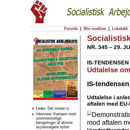
Forside
|
Bliv medlem
|
Lokalafd.
Socialistis
NR. 345 – 29. J
IS-TENDENSEN
Udtalelse om
IS-tendensen
Udtalelse i anle
aftalen med EU
Leder: Det mener vi
Interview: Kampen mod
umenneskelige
fængslinger af afviste
asylansøgere nytter