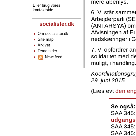
mere åbenlys.
Eller brug vores
kontaktside
6. Vi står samme
Arbejderparti (SE
socialister.dk
(ANTARSYA) om at
Afvisningen af E
Om socialister.dk
nedskæringer i G
Site map
Arkivet
7. Vi opfordrer ant
Tema-sider
solidaritet med 
Newsfeed
muligt, i handli
Koordinationsgrup
29. juni 2015
(Læs evt
den eng
Se også:
SAA 345
udgangsp
SAA 345
SAA 345