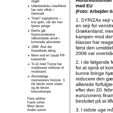
Hundredtusinder
noget
med EU
Udenlandske chauffører
har usle vilkår i
(Foto: Arbejder-S
Danmark
“Grøn” kapitalisme –
1. SYRIZAs sejr 
kun grøn, når der kan
en sejr for venst
tjenes penge
Grækenland, men
Derfor går
finansverdenens
kampen mod den 
nålestribede amok i
klasser har reag
kriminelle aktiviteter
1968: Året der
først den umiddel
forandrede alting
2008 var overståe
Mere end en Saudi PR-
katastrofe
2. I de følgende
To år med Trump har
for at opnå et k
mobiliseret millioner til
modstand
kunne bringe hjæ
Almindelige
reducere den gæl
menneskers historie: 3.
allierede forfulgte
De første store stater
og de første
efter den 20. febr
klassekampe
eurozonens finan
Flere artikler
besluttet på at t
Faste serier
Mest læste
3. I sidste uge 
Andre numre