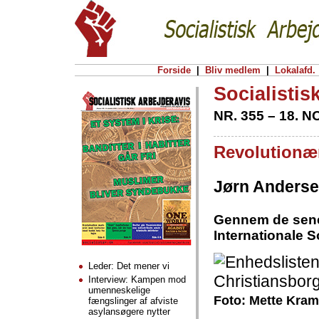
Forside
|
Bliv medlem
|
Lokalafd.
Socialistis
NR. 355 – 18. 
Revolutionær
Jørn Anders
Gennem de sene
Internationale So
Leder: Det mener vi
Interview: Kampen mod
umenneskelige
Foto: Mette Kram
fængslinger af afviste
asylansøgere nytter