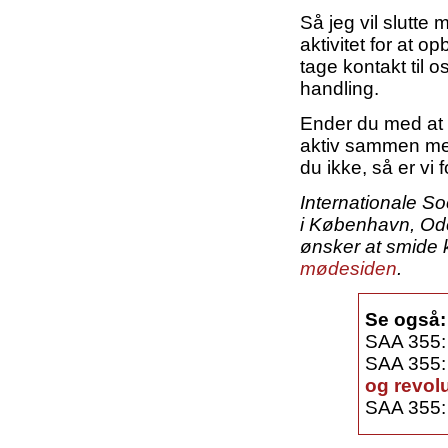
Så jeg vil slutte 
aktivitet for at o
tage kontakt til o
handling.
Ender du med at m
aktiv sammen med
du ikke, så er vi 
Internationale So
i København, Ode
ønsker at smide 
mødesiden
.
Se også:
SAA 355
SAA 355
og revol
SAA 355