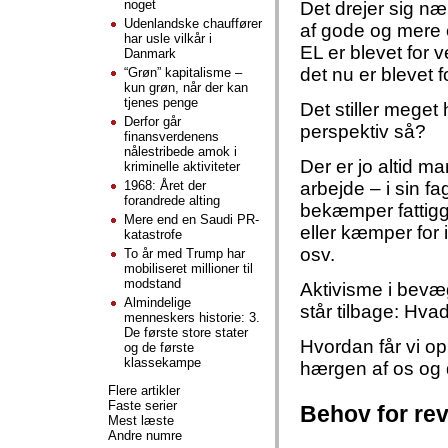
noget
Det drejer sig n
Udenlandske chauffører
af gode og mere e
har usle vilkår i
EL er blevet for ve
Danmark
det nu er blevet f
“Grøn” kapitalisme –
kun grøn, når der kan
tjenes penge
Det stiller meget
Derfor går
perspektiv så?
finansverdenens
nålestribede amok i
Der er jo altid m
kriminelle aktiviteter
1968: Året der
arbejde – i sin f
forandrede alting
bekæmper fattigg
Mere end en Saudi PR-
eller kæmper for i
katastrofe
osv.
To år med Trump har
mobiliseret millioner til
modstand
Aktivisme i bevæ
Almindelige
står tilbage: Hva
menneskers historie: 3.
De første store stater
Hvordan får vi op
og de første
klassekampe
hærgen af os og
Flere artikler
Faste serier
Behov for rev
Mest læste
Andre numre