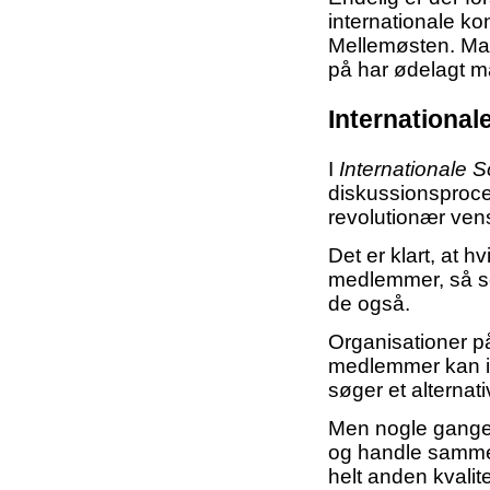
internationale kon
Mellemøsten. Man
på har ødelagt ma
Internationale
I
Internationale So
diskussionsproces
revolutionær vens
Det er klart, at 
medlemmer, så se
de også.
Organisationer p
medlemmer kan ikke
søger et alternati
Men nogle gange 
og handle sammen
helt anden kvalite