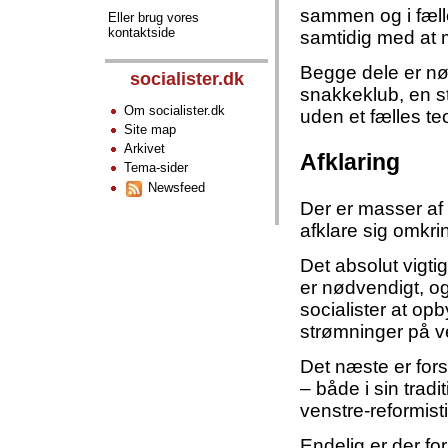
sammen og i fælle
Eller brug vores
kontaktside
samtidig med at m
Begge dele er nød
socialister.dk
snakkeklub, en st
Om socialister.dk
uden et fælles te
Site map
Arkivet
Afklaring
Tema-sider
Newsfeed
Der er masser af
afklare sig omkri
Det absolut vigtig
er nødvendigt, og
socialister at opb
strømninger på ve
Det næste er for
– både i sin trad
venstre-reformis
Endelig er der for