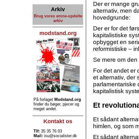
Der er mange grun
Arkiv
alternativ, men da
Brug vores emne-opdelte
hovedgrunde:
arkiv
Der er for det fø
modstand.org
kapitalistiske sy
opbygget en seriøs
reformistiske – in
Se mere om den
For det andet er 
et alternativ, der
parlamentariske c
kapitalistisk syste
På forlaget
Modstand.org
Et revolutionæ
finder du bøger, pjecer og
meget andet.
Et sådant altern
Kontakt os
himlen, og som m
Tlf:
35 35 76 03
Mail:
isu@socialister.dk
Et sådant alterna