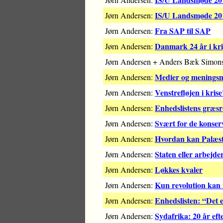
IS/U Landsmøde 2015
Jørn Andersen:
Fra SAP til SAP
Jørn Andersen:
Danmark 24 år i kr
Jørn Andersen:
Jørn Andersen + Anders Bæk Simon
Medier og meningsm
Jørn Andersen:
Venstrefløjen i krise
Jørn Andersen:
Enhedslistens græs
Jørn Andersen:
Svært for de konser
Jørn Andersen:
Hvordan kan Palæsti
Jørn Andersen:
Staten eller arbejde
Jørn Andersen:
Løkkes kvaler
Jørn Andersen:
Kun revolution kan 
Jørn Andersen:
Enhedslisten: “Det e
Jørn Andersen:
Sydafrika: 20 år eft
Jørn Andersen: