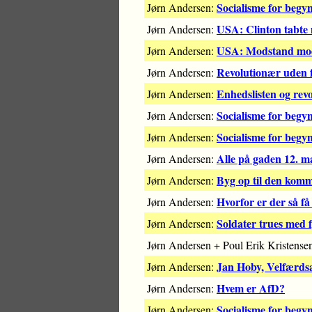
Socialisme for begy
Jørn Andersen:
USA: Clinton tabte
Jørn Andersen:
USA: Modstand m
Jørn Andersen:
Revolutionær uden f
Jørn Andersen:
Enhedslisten og rev
Jørn Andersen:
Socialisme for begy
Jørn Andersen:
Socialisme for begy
Jørn Andersen:
Alle på gaden 12. m
Jørn Andersen:
Byg op til den kom
Jørn Andersen:
Hvorfor er der så få
Jørn Andersen:
Soldater trues med fy
Jørn Andersen:
Jørn Andersen + Poul Erik Kristense
Jan Hoby, Velfærdsal
Jørn Andersen:
Hvem er AfD?
Jørn Andersen:
Socialisme for begyn
Jørn Andersen: