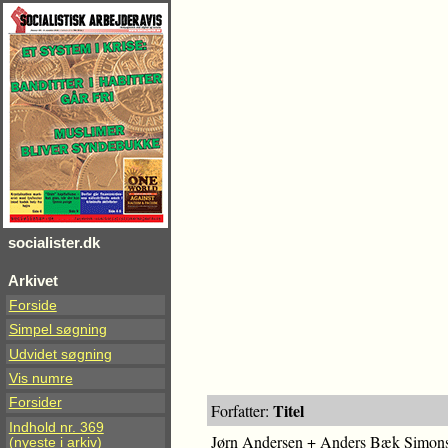
socialister.dk
Arkivet
Forside
Simpel søgning
Udvidet søgning
Vis numre
Forsider
Titel
Forfatter:
Indhold nr. 369
Jørn Andersen + Anders Bæk Simon
(nyeste i arkiv)