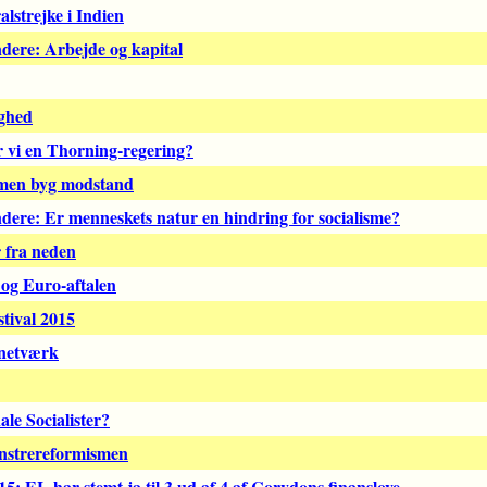
alstrejke i Indien
ndere: Arbejde og kapital
ghed
 vi en Thorning-regering?
 men byg modstand
ndere: Er menneskets natur en hindring for socialisme?
 fra neden
og Euro-aftalen
stival 2015
 netværk
ale Socialister?
nstrereformismen
: EL har stemt ja til 3 ud af 4 af Corydons finanslove