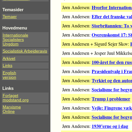
Hvorfor Internationa
Jørn Andersen:
Temasider
Efter det franske va
Jørn Andersen:
Temaer
Storbritannien: To v
Jørn Andersen:
Hovedmenu
Overenskomst 17: St
Jørn Andersen:
Internationale
Socialisters
Jørn Andersen + Sigurd Sejer Skov:
Ungdom
Socialistisk Arbejderavis
Jørn Andersen + Jesper Juul Mikkels
Arkivet
100-året for den rus
Jørn Andersen:
Links
Præsidentvalg i Fra
Jørn Andersen:
English
version
Tyrkiet og den autor
Jørn Andersen:
Links
Socialisme for begy
Jørn Andersen:
Forlaget
Trump i problemer
Jørn Andersen:
modstand.org
Vejle: Fingrene væk
Jørn Andersen:
Marxisme
Online
Socialisme for begy
Jørn Andersen:
1930’erne og i dag
Jørn Andersen: