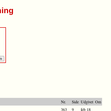
ning
Nr.
Side
Udgivet
Om
363
9
feb 18