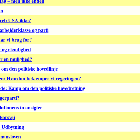
slag – men ikke enden
en
greb USA ikke?
arbejderklasse og parti
har vi brug for?
 og elendighed
er en mulighed?
om den politiske hovedlinje
ten: Hvordan bekæmper vi regeringen?
de: Kamp om den politiske hovedretning
gerparti?
utionens to ansigter
 korsvej
: Udbytning
finansloven