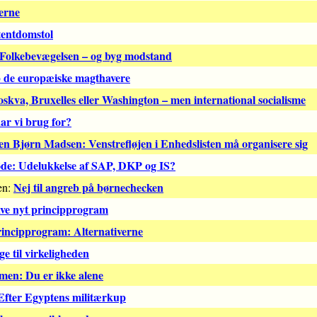
erne
tentdomstol
 Folkebevægelsen – og byg modstand
 de europæiske magthavere
kva, Bruxelles eller Washington – men international socialisme
har vi brug for?
n Bjørn Madsen: Venstrefløjen i Enhedslisten må organisere sig
øde: Udelukkelse af SAP, DKP og IS?
Nej til angreb på børnechecken
en:
ave nyt principprogram
rincipprogram: Alternativerne
e til virkeligheden
men: Du er ikke alene
 Efter Egyptens militærkup