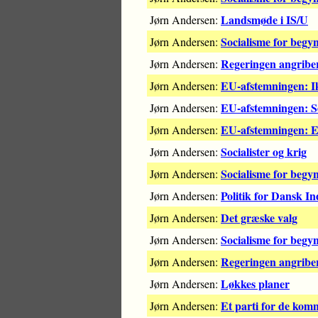
Landsmøde i IS/U
Jørn Andersen:
Socialisme for beg
Jørn Andersen:
Regeringen angriber
Jørn Andersen:
EU-afstemningen: I
Jørn Andersen:
EU-afstemningen: Se
Jørn Andersen:
EU-afstemningen: Et
Jørn Andersen:
Socialister og krig
Jørn Andersen:
Socialisme for beg
Jørn Andersen:
Politik for Dansk In
Jørn Andersen:
Det græske valg
Jørn Andersen:
Socialisme for begy
Jørn Andersen:
Regeringen angriber
Jørn Andersen:
Løkkes planer
Jørn Andersen:
Et parti for de ko
Jørn Andersen: