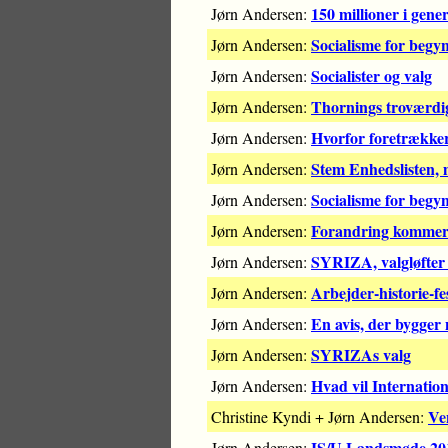
150 millioner i gener
Jørn Andersen:
Socialisme for begy
Jørn Andersen:
Socialister og valg
Jørn Andersen:
Thornings troværdi
Jørn Andersen:
Hvorfor foretrækker
Jørn Andersen:
Stem Enhedslisten,
Jørn Andersen:
Socialisme for begy
Jørn Andersen:
Forandring kommer
Jørn Andersen:
SYRIZA, valgløfter 
Jørn Andersen:
Arbejder-historie-fe
Jørn Andersen:
En avis, der bygger
Jørn Andersen:
SYRIZAs valg
Jørn Andersen:
Hvad vil Internation
Jørn Andersen:
Ve
Christine Kyndi + Jørn Andersen:
IS/U Landsmøde 2015
Jørn Andersen: