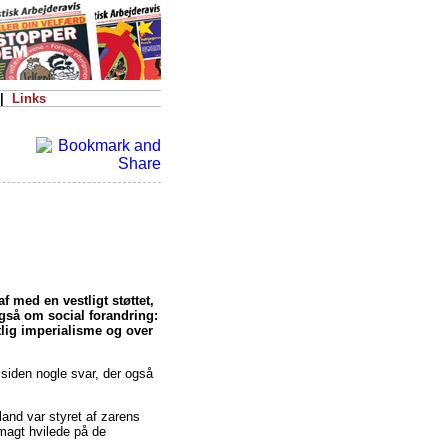
|
Links
 med en vestligt støttet,
også om social forandring:
tlig imperialisme og over
 siden nogle svar, der også
and var styret af zarens
magt hvilede på de