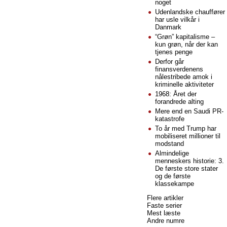
noget
Udenlandske chauffører
har usle vilkår i
Danmark
“Grøn” kapitalisme –
kun grøn, når der kan
tjenes penge
Derfor går
finansverdenens
nålestribede amok i
kriminelle aktiviteter
1968: Året der
forandrede alting
Mere end en Saudi PR-
katastrofe
To år med Trump har
mobiliseret millioner til
modstand
Almindelige
menneskers historie: 3.
De første store stater
og de første
klassekampe
Flere artikler
Faste serier
Mest læste
Andre numre