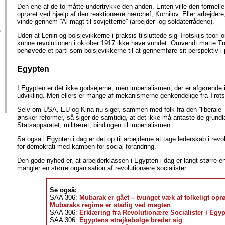
Den ene af de to måtte undertrykke den anden. Enten ville den formelle
oprøret ved hjælp af den reaktionære hærchef, Kornilov. Eller arbejdere,
vinde gennem ”Al magt til sovjetterne” (arbejder- og soldaterrådene).
Uden at Lenin og bolsjevikkerne i praksis tilsluttede sig Trotskijs teori
kunne revolutionen i oktober 1917 ikke have vundet. Omvendt måtte Tro
behøvede et parti som bolsjevikkerne til at gennemføre sit perspektiv i 
Egypten
I Egypten er det ikke godsejerne, men imperialismen, der er afgørende i
udvikling. Men ellers er mange af mekanismerne genkendelige fra Trotsk
Selv om USA, EU og Kina nu siger, sammen med folk fra den ”liberale” e
ønsker reformer, så siger de samtidig, at det ikke må antaste de grun
Statsapparatet, militæret, bindingen til imperialismen.
Så også i Egypten i dag er det op til arbejderne at tage lederskab i re
for demokrati med kampen for social forandring.
Den gode nyhed er, at arbejderklassen i Egypten i dag er langt større e
mangler en større organisation af revolutionære socialister.
Se også:
SAA 306:
Mubarak er gået – tvunget væk af folkeligt opr
Mubaraks regime er stadig ved magten
SAA 306:
Erklæring fra Revolutionære Socialister i Egy
SAA 306:
Egyptens strejkebølge breder sig