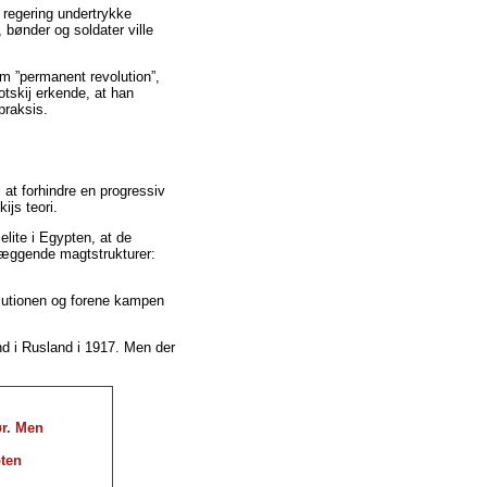
 regering undertrykke
 bønder og soldater ville
 om ”permanent revolution”,
tskij erkende, at han
praksis.
 at forhindre en progressiv
ijs teori.
lite i Egypten, at de
dlæggende magtstrukturer:
volutionen og forene kampen
nd i Rusland i 1917. Men der
ør. Men
pten