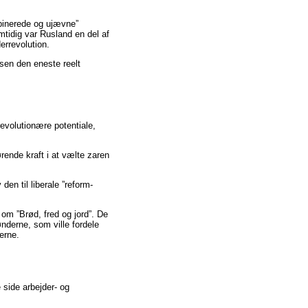
binerede og ujævne”
tidig var Rusland en del af
errevolution.
ssen den eneste reelt
revolutionære potentiale,
ørende kraft i at vælte zaren
den til liberale ”reform-
om ”Brød, fred og jord”. De
nderne, som ville fordele
erne.
 side arbejder- og