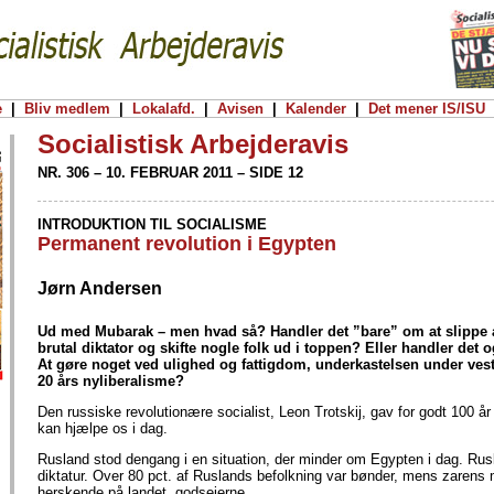
e
|
Bliv medlem
|
Lokalafd.
|
Avisen
|
Kalender
|
Det mener IS/ISU
Socialistisk Arbejderavis
NR. 306 – 10. FEBRUAR 2011 – SIDE 12
INTRODUKTION TIL SOCIALISME
Permanent revolution i Egypten
Jørn Andersen
Ud med Mubarak – men hvad så? Handler det ”bare” om at slippe af
brutal diktator og skifte nogle folk ud i toppen? Eller handler det 
At gøre noget ved ulighed og fattigdom, underkastelsen under ves
20 års nyliberalisme?
Den russiske revolutionære socialist, Leon Trotskij, gav for godt 100 år
kan hjælpe os i dag.
Rusland stod dengang i en situation, der minder om Egypten i dag. Rusl
diktatur. Over 80 pct. af Ruslands befolkning var bønder, mens zarens 
herskende på landet, godsejerne.