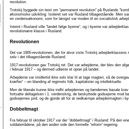
revolution.
Trotskij byggede sin teori om ”permanent revolution” på Ruslands ”kom
økonomiske udvikling: Isoleret set var Rusland tilbagestående. Men sam
en verdensøkonomi, som for længst var moden til en socialistisk arbejd
Internt i Rusland ville ”landet følge byerne”, og i byerne var arbejderkla
revolutionære klasse i Rusland.
Revolutionen
Det var 1905-revolutionen, der for alvor viste Trotskij arbejderklassens 
selv i det tilbagestående Rusland.
1917-revolutionen gav Trotskij ret: Det var arbejderne, der blev den afg
i februar 1917 – og dermed udløste et oprør på landet.
Arbejderne var imidlertid ikke selv klar til at tage magten, så de overgav 
kræfter” – en blanding af regimets folk, kapitalister og intellektuelle.
Men de liberale kunne ikke indfri arbejdernes og bøndernes basale krav 
fortsatte deltagelsen i 1. verdenskrig, de beskyttede godsejerne mod bø
godsejernes jord, og de gjorde alt for at nedkæmpe arbejdermagten i by
Dobbeltmagt
Fra februar til oktober 1917 var der ”dobbeltmagt” i Rusland: På den ene
soldaterrådene, på den anden side den formelle ”reform”-regering.