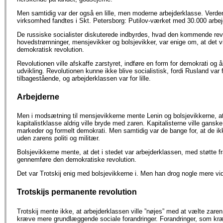
Men samtidig var der også en lille, men moderne arbejderklasse. Verd
virksomhed fandtes i Skt. Petersborg: Putilov-værket med 30.000 arbej
De russiske socialister diskuterede indbyrdes, hvad den kommende revol
hovedstrømninger, mensjevikker og bolsjevikker, var enige om, at det vi
demokratisk revolution.
Revolutionen ville afskaffe zarstyret, indføre en form for demokrati og å
udvikling. Revolutionen kunne ikke blive socialistisk, fordi Rusland var
tilbagestående, og arbejderklassen var for lille.
Arbejderne
Men i modsætning til mensjevikkerne mente Lenin og bolsjevikkerne, at 
kapitalistklasse aldrig ville bryde med zaren. Kapitalisterne ville ganske
markeder og formelt demokrati. Men samtidig var de bange for, at de ik
uden zarens politi og militær.
Bolsjevikkerne mente, at det i stedet var arbejderklassen, med støtte f
gennemføre den demokratiske revolution.
Det var Trotskij enig med bolsjevikkerne i. Men han drog nogle mere vi
Trotskijs permanente revolution
Trotskij mente ikke, at arbejderklassen ville ”nøjes” med at vælte zaren
kræve mere grundlæggende sociale forandringer. Forandringer, som kræ