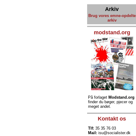
Arkiv
Brug vores emne-opdelte
arkiv
modstand.org
På forlaget
Modstand.org
finder du bøger, pjecer og
meget andet.
Kontakt os
Tlf:
35 35 76 03
Mail:
isu@socialister.dk