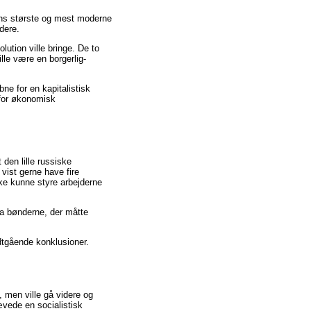
ens største og mest moderne
dere.
ution ville bringe. De to
lle være en borgerlig-
bne for en kapitalistisk
 for økonomisk
den lille russiske
 vist gerne have fire
ke kunne styre arbejderne
ra bønderne, der måtte
dtgående konklusioner.
, men ville gå videre og
vede en socialistisk