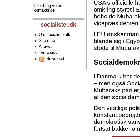
USA’s officielle h
Eller brug vores
omkring styret i 
kontaktside
beholde Mubarak 
vicepræsidenten 
socialister.dk
I EU ønsker man 
Om socialister.dk
blande sig i Egyp
Site map
Arkivet
støtte til Mubarak
Tema-sider
Newsfeed
Socialdemokr
I Danmark har de
– men også Social
Mubaraks partier,
af den socialdemo
Den vestlige polit
konstant bebrejd
demokratisk sans
fortsat bakker o