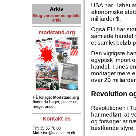
USA har i løbet 
Arkiv
økonomiske støtte
Brug vores emne-opdelte
milliarder $.
arkiv
Også EU har støt
modstand.org
samlede handel me
et samlet beløb p
Den vigtigste han
egyptisk import o
handel. Tunesien
modtaget mere end
over 20 milliarder 
Revolution o
På forlaget
Modstand.org
finder du bøger, pjecer og
meget andet.
Revolutionen i T
har medført, at 
Kontakt os
og forsøger at næ
bestående styre.
Tlf:
35 35 76 03
Mail:
isu@socialister.dk