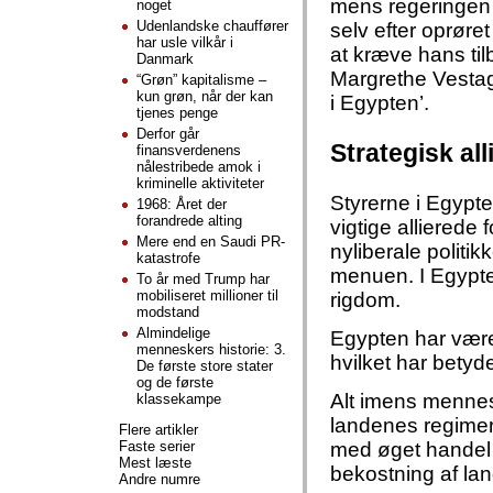
mens regeringen 
noget
Udenlandske chauffører
selv efter oprøre
har usle vilkår i
at kræve hans ti
Danmark
Margrethe Vestage
“Grøn” kapitalisme –
kun grøn, når der kan
i Egypten’.
tjenes penge
Derfor går
Strategisk all
finansverdenens
nålestribede amok i
kriminelle aktiviteter
Styrerne i Egypt
1968: Året der
forandrede alting
vigtige alliered
Mere end en Saudi PR-
nyliberale politi
katastrofe
menuen. I Egypten
To år med Trump har
mobiliseret millioner til
rigdom.
modstand
Almindelige
Egypten har været
menneskers historie: 3.
hvilket har betyde
De første store stater
og de første
Alt imens mennesk
klassekampe
landenes regimer,
Flere artikler
Faste serier
med øget handel 
Mest læste
bekostning af la
Andre numre