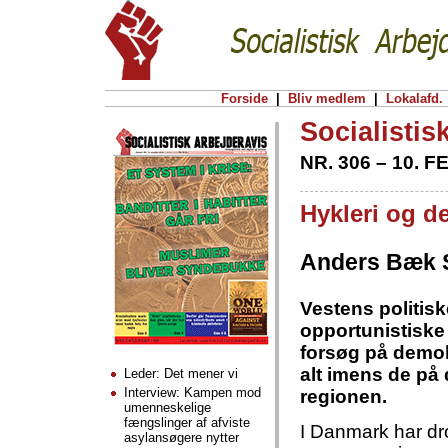
Forside
|
Bliv medlem
|
Lokalafd.
Socialistis
NR. 306 – 10. 
Hykleri og d
Anders Bæk 
Vestens politiske
opportunistiske 
forsøg på demok
alt imens de på 
Leder: Det mener vi
Interview: Kampen mod
regionen.
umenneskelige
fængslinger af afviste
I Danmark har dr
asylansøgere nytter