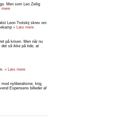
go. Men som Leo Zeilig
 mere
list Leon Trotskij skrev om
ssekamp
» Læs mere
et på krisen. Men når nu
 det så ikke på tide, at
vn.
» Læs mere
r mod nyliberalisme, krig,
Svend Espensens billeder af