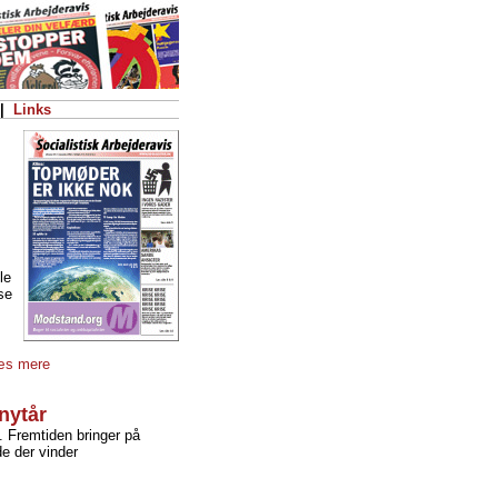
|
Links
le
se
æs mere
nytår
n. Fremtiden bringer på
e der vinder