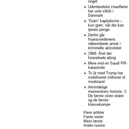
noget
Udenlandske chauffører
har usle vilkår i
Danmark
“Grøn” kapitalisme –
kun grøn, når der kan
tjenes penge
Derfor går
finansverdenens
nålestribede amok i
kriminelle aktiviteter
1968: Året der
forandrede alting
Mere end en Saudi PR-
katastrofe
To år med Trump har
mobiliseret millioner til
modstand
Almindelige
menneskers historie: 3.
De første store stater
og de første
klassekampe
Flere artikler
Faste serier
Mest læste
Andre numre