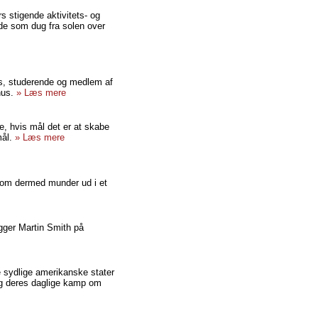
s stigende aktivitets- og
nde som dug fra solen over
hus, studerende og medlem af
hus.
» Læs mere
e, hvis mål det er at skabe
ål.
» Læs mere
 som dermed munder ud i et
igger Martin Smith på
e sydlige amerikanske stater
og deres daglige kamp om