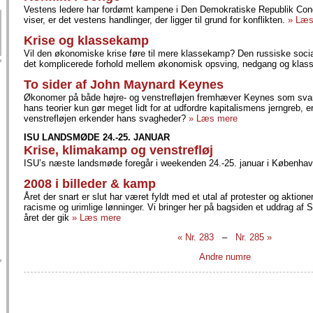
Vestens ledere har fordømt kampene i Den Demokratiske Republik Con
viser, er det vestens handlinger, der ligger til grund for konflikten.
» Læs
Krise og klassekamp
Vil den økonomiske krise føre til mere klassekamp? Den russiske socia
det komplicerede forhold mellem økonomisk opsving, nedgang og kla
To sider af John Maynard Keynes
Økonomer på både højre- og venstrefløjen fremhæver Keynes som svar
hans teorier kun gør meget lidt for at udfordre kapitalismens jerngreb, er
venstrefløjen erkender hans svagheder?
» Læs mere
ISU LANDSMØDE 24.-25. JANUAR
Krise, klimakamp og venstrefløj
ISU’s næste landsmøde foregår i weekenden 24.-25. januar i Københa
2008 i billeder & kamp
Året der snart er slut har været fyldt med et utal af protester og aktione
racisme og urimlige lønninger. Vi bringer her på bagsiden et uddrag af 
året der gik
» Læs mere
« Nr. 283
–
Nr. 285 »
Andre numre