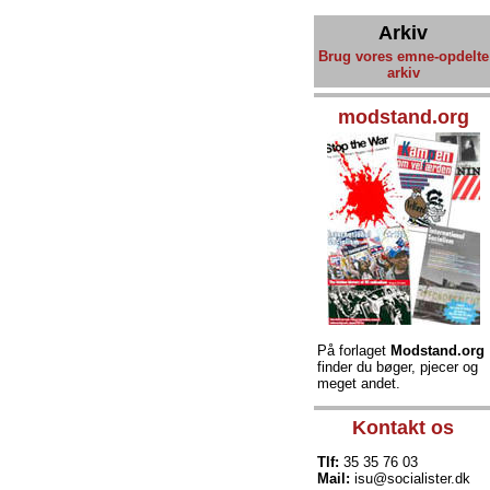
Arkiv
Brug vores emne-opdelte
arkiv
modstand.org
På forlaget
Modstand.org
finder du bøger, pjecer og
meget andet.
Kontakt os
Tlf:
35 35 76 03
Mail:
isu@socialister.dk