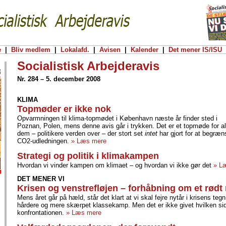
e
|
Bliv medlem
|
Lokalafd.
|
Avisen
|
Kalender
|
Det mener IS/ISU
Socialistisk Arbejderavis
Nr. 284 – 5. december 2008
KLIMA
Topmøder er ikke nok
Opvarmningen til klima-topmødet i København næste år finder sted i
Poznan, Polen, mens denne avis går i trykken. Det er et topmøde for al
dem – politikere verden over – der stort set
intet
har gjort for at begræn
CO2-udledningen.
» Læs mere
Strategi og politik i klimakampen
Hvordan vi vinder kampen om klimaet – og hvordan vi ikke gør det
» L
DET MENER VI
Krisen og venstrefløjen – forhåbning om et rødt 
Mens året går på hæld, står det klart at vi skal fejre nytår i krisens teg
hårdere og mere skærpet klassekamp. Men det er ikke givet hvilken sid
konfrontationen.
» Læs mere