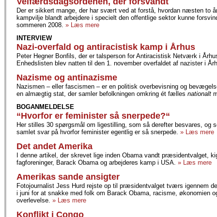
Velfærdsdagsordenen, der forsvandt
Der er sikkert mange, der har svært ved at forstå, hvordan næsten to år
kampvilje blandt arbejdere i specielt den offentlige sektor kunne forsvi
sommeren 2008.
» Læs mere
INTERVIEW
Nazi-overfald og antiracistisk kamp i Århus
Peter Hegner Bonfils, der er talsperson for Antiracistisk Netværk i År
Enhedslisten blev natten til den 1. november overfaldet af nazister i År
Nazisme og antinazisme
Nazismen – eller fascismen – er en politisk overbevisning og bevægels
en almægtig stat, der samler befolkningen omkring ét fælles
nationalt
m
BOGANMELDELSE
“Hvorfor er feminister så snerpede?“
Her stilles 30 spørgsmål om ligestilling, som så derefter besvares, og
samlet svar på hvorfor feminister egentlig er så snerpede.
» Læs mere
Det andet Amerika
I denne artikel, der skrevet lige inden Obama vandt præsidentvalget, k
fagforeninger, Barack Obama og arbejderes kamp i USA.
» Læs mere
Amerikas sande ansigter
Fotojournalist Jess Hurd rejste op til præsidentvalget tværs igennem d
i juni for at snakke med folk om Barack Obama, racisme, økonomien 
overlevelse.
» Læs mere
Konflikt i Congo