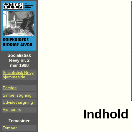
Socialistisk
Revy nr. 2
mar 1998
Socialistisk Revy
hjemmeside
Forside
Simpel søgning
Udvidet søgning
Indhold 
Vis numre
Temasider
Temaer