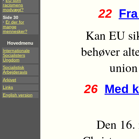
·
EU som
racismens
22
Fra
modvægt?
Side 30
·
Er der for
mange
Kan EU sik
mennesker?
Hovedmenu
behøver alte
Internationale
Socialisters
Ungdom
union
Socialistisk
Arbejderavis
Arkivet
26
Med k
Links
English version
Den 16. 