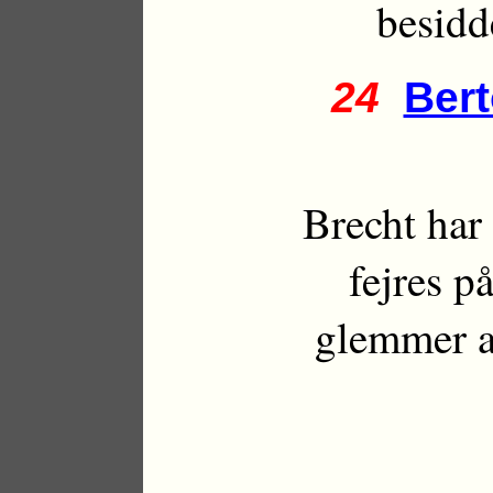
besidde
24
Bert
Brecht har
fejres p
glemmer a