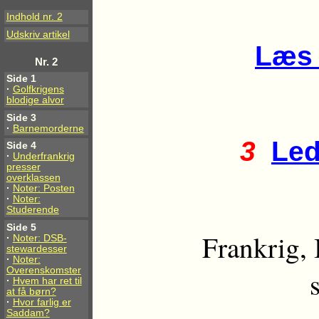
Indhold nr. 2
Udskriv artikel
Læs 
Nr. 2
Side 1
·
Golfkrigens
blodige alvor
Side 3
·
Barnemorderne
3
Led
Side 4
·
Underfrankrig
presser
overklassen
·
Noter: Posten
·
Noter:
Studerende
Side 5
Frankrig, 
·
Noter: DSB-
stewardesser
·
Noter:
Overenskomster
·
Hvem har ret til
at få børn?
·
Hvor farlig er
Saddam?