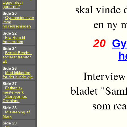
Ligger det i
skal vinde 
generne?
Side 20
·
Gymnasieelever
en ny m
imod
højredrejningen
Side 22
·
Fra Rom til
20
Gy
Amsterdam
Side 24
h
·
Bertolt Brecht -
socialist fremfor
alt
Side 26
Interview
·
Med kikkerten
for det blinde øje
Side 27
bladet "Samf
·
Et titanisk
mesterværk
·
Storbyernes
som rea
Grønland
Side 28
·
Mislæsning af
Marx
Side 29