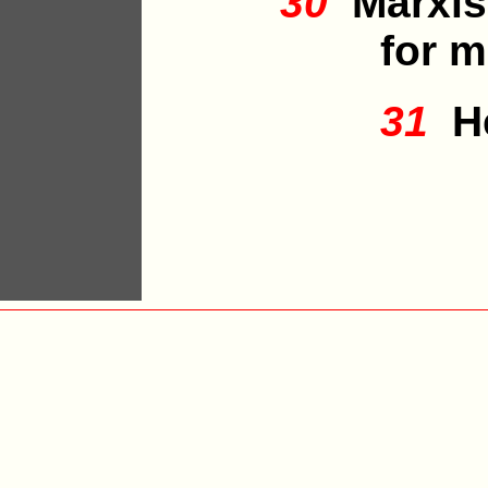
30
Marxism
for 
31
He