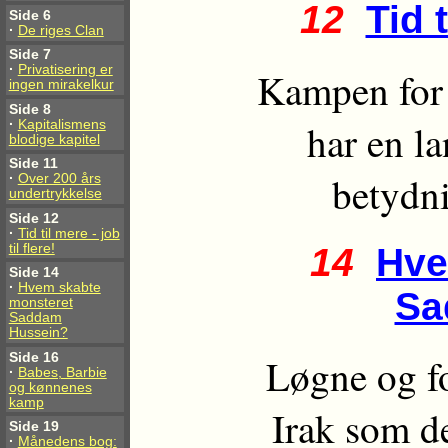
12
Tid t
Side 6
·
De riges Clan
Side 7
·
Privatisering er
Kampen for 
ingen mirakelkur
Side 8
har en la
·
Kapitalismens
blodige kapitel
Side 11
betydni
·
Over 200 års
undertrykkelse
Side 12
·
Tid til mere - job
til flere!
14
Hve
Side 14
·
Hvem skabte
Sa
monsteret
Saddam
Hussein?
Side 16
Løgne og fo
·
Babes, Barbie
og kønnenes
kamp
Irak som d
Side 19
·
Månedens bog: