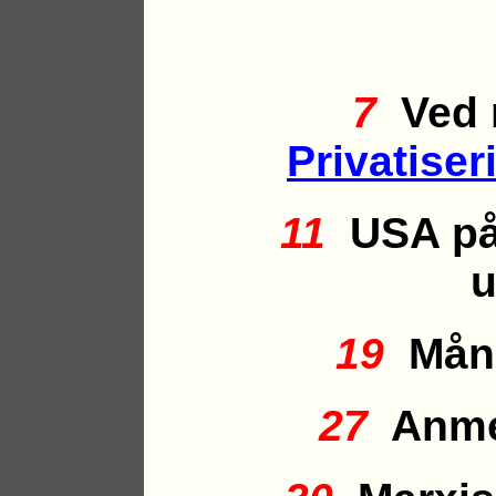
7
Ved n
Privatiser
11
USA på 
u
19
Måne
27
Anme