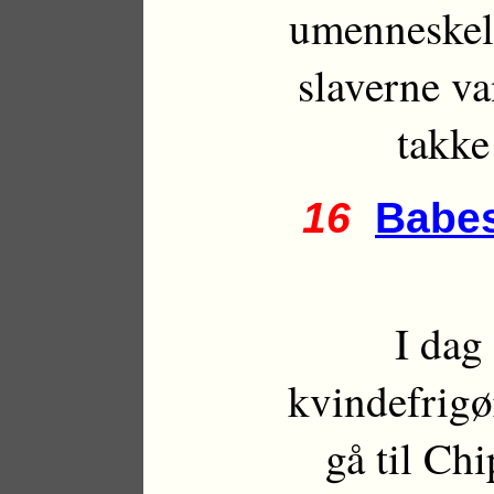
umenneskeli
slaverne va
takke
16
Babes
I dag
kvindefrigø
gå til Ch