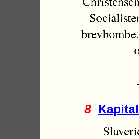
Christensen
Socialiste
brevbombe. 
8
Kapita
Slaveri