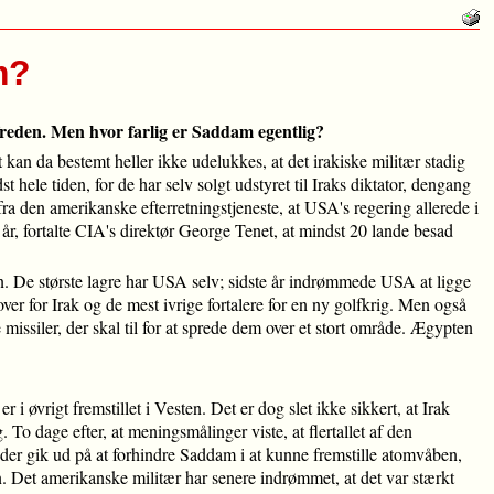
m?
sfreden. Men hvor farlig er Saddam egentlig?
kan da bestemt heller ikke udelukkes, at det irakiske militær stadig
 hele tiden, for de har selv solgt udstyret til Iraks diktator, dengang
a den amerikanske efterretningstjeneste, at USA's regering allerede i
år, fortalte CIA's direktør George Tenet, at mindst 20 lande besad
. De største lagre har USA selv; sidste år indrømmede USA at ligge
ver for Irak og de mest ivrige fortalere for en ny golfkrig. Men også
siler, der skal til for at sprede dem over et stort område. Ægypten
i øvrigt fremstillet i Vesten. Det er dog slet ikke sikkert, at Irak
. To dage efter, at meningsmålinger viste, at flertallet af den
 der gik ud på at forhindre Saddam i at kunne fremstille atomvåben,
 Det amerikanske militær har senere indrømmet, at det var stærkt