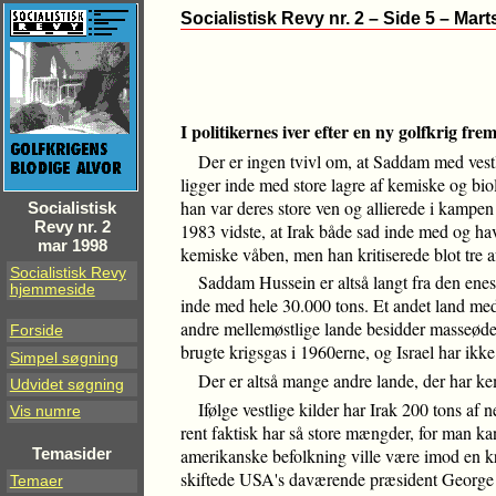
Socialistisk Revy nr. 2 – Side 5 – Mar
I politikernes iver efter en ny golfkrig f
Der er ingen tvivl om, at Saddam med vestl
ligger inde med store lagre af kemiske og biolo
han var deres store ven og allierede i kampe
Socialistisk
Revy nr. 2
1983 vidste, at Irak både sad inde med og hav
mar 1998
kemiske våben, men han kritiserede blot tre af
Socialistisk Revy
Saddam Hussein er altså langt fra den ene
hjemmeside
inde med hele 30.000 tons. Et andet land med 
andre mellemøstlige lande besidder masseødel
Forside
brugte krigsgas i 1960erne, og Israel har ikk
Simpel søgning
Der er altså mange andre lande, der har ke
Udvidet søgning
Ifølge vestlige kilder har Irak 200 tons af 
Vis numre
rent faktisk har så store mængder, for man kan 
amerikanske befolkning ville være imod en kri
Temasider
skiftede USA's daværende præsident George Bu
Temaer