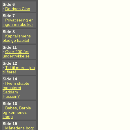
Side 6
·
De riges Clan
Side 7
·
Privatisering er
ingen mirakelkur
Side 8
·
Kapitalismens
blodige kapitel
Side 11
·
Over 200 års
undertrykkelse
Side 12
·
Tid til mere - job
til flere!
Side 14
·
Hvem skabte
monsteret
Saddam
Hussein?
Side 16
·
Babes, Barbie
og kønnenes
kamp
Side 19
·
Månedens bog: