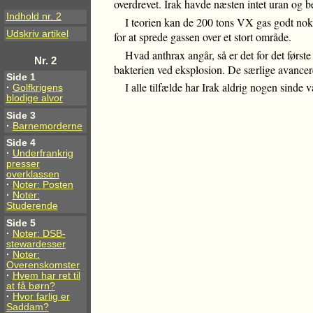
overdrevet. Irak havde næsten intet uran og b
Indhold nr. 2
I teorien kan de 200 tons VX gas godt nok 
Udskriv artikel
for at sprede gassen over et stort område.
Hvad anthrax angår, så er det for det først
Nr. 2
bakterien ved eksplosion. De særlige avancer
Side 1
I alle tilfælde har Irak aldrig nogen sind
·
Golfkrigens
blodige alvor
Side 3
·
Barnemorderne
Side 4
·
Underfrankrig
presser
overklassen
·
Noter: Posten
·
Noter:
Studerende
Side 5
·
Noter: DSB-
stewardesser
·
Noter:
Overenskomster
·
Hvem har ret til
at få børn?
·
Hvor farlig er
Saddam?