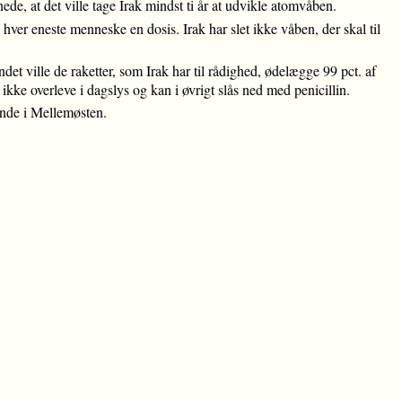
e, at det ville tage Irak mindst ti år at udvikle atomvåben.
ver eneste menneske en dosis. Irak har slet ikke våben, der skal til
et ville de raketter, som Irak har til rådighed, ødelægge 99 pct. af
ke overleve i dagslys og kan i øvrigt slås ned med penicillin.
ande i Mellemøsten.