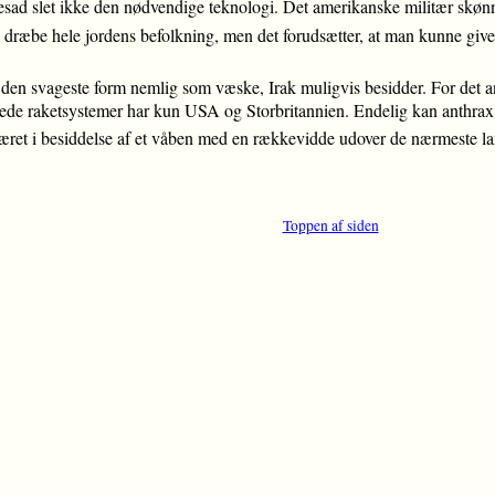
esad slet ikke den nødvendige teknologi. Det amerikanske militær skønned
dræbe hele jordens befolkning, men det forudsætter, at man kunne give h
e den svageste form nemlig som væske, Irak muligvis besidder. For det and
ede raketsystemer har kun USA og Storbritannien. Endelig kan anthrax ik
e været i besiddelse af et våben med en rækkevidde udover de nærmeste l
Toppen af siden