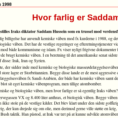
ts 1998
Hvor farlig er Sadda
remstilles Iraks diktator Saddam Hussein som en trussel mod verden
ig billigelse har anvendt kemiske våben mod fx kurderne i 1988, og det 
giske våben. Det har de vestlige regeringer og efteretningstjenester vidst
n mod både kommunisme og islam. Fx viser nyligt frigivne dokumenter fr
de brugt kemiske våben. I en beretning til det amerikanske senat sidste 
 disse: Irak, Iran og Syrien.
ste, der sidder inde med kemiske og biologiske masseødelæggelsesvåben
store lagre er Storbritannien. Begge disse lande er de mest aggressive o
æggelsesvåben fx Saudi-Arabien, der både har kemiske våben samt de mis
e blot sit eget kemiske våbenprogram, men tillige atombomber.
miske og biologiske våben, men hvor farlige er så egentlig Iraks våben?
nervegassen VX og 8.400 liter anthrax, et biologisk våben. Begge våben er 
ikke stole på de vestlige kilder. Det blev klart under den sidste golfkrig
g, der kun drejede sig om olie, men derimod gerne ville støtte en krig,
sh taktik. Han påstod, at Irak var tæt på at kunne udvikle atomvåben.