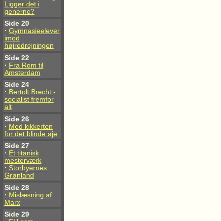
Ligger det i
generne?
Side 20
·
Gymnasieelever
imod
højredrejningen
Side 22
·
Fra Rom til
Amsterdam
Side 24
·
Bertolt Brecht -
socialist fremfor
alt
Side 26
·
Med kikkerten
for det blinde øje
Side 27
·
Et titanisk
mesterværk
·
Storbyernes
Grønland
Side 28
·
Mislæsning af
Marx
Side 29