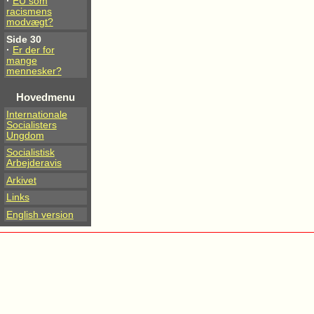
·
EU som
racismens
modvægt?
Side 30
·
Er der for
mange
mennesker?
Hovedmenu
Internationale
Socialisters
Ungdom
Socialistisk
Arbejderavis
Arkivet
Links
English version