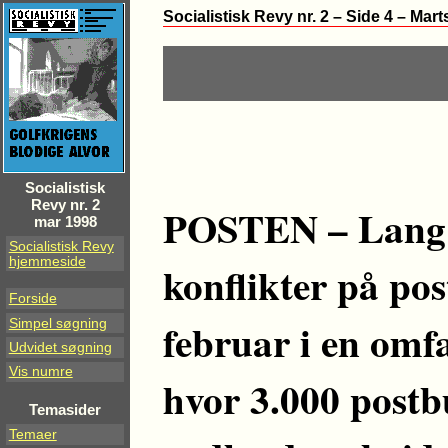
Socialistisk Revy nr. 2 – Side 4 – Mar
Socialistisk
Revy nr. 2
POSTEN – Lang ti
mar 1998
Socialistisk Revy
hjemmeside
konflikter på pos
Forside
februar i en omfa
Simpel søgning
Udvidet søgning
Vis numre
hvor 3.000 postb
Temasider
Temaer