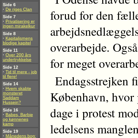
Side 6
·
De riges Clan
forud for den fæll
Side 7
·
Privatisering er
arbejdsnedlæggels
ingen mirakelkur
Side 8
·
Kapitalismens
overarbejde. Også
blodige kapitel
Side 11
·
Over 200 års
for meget overarb
undertrykkelse
Side 12
·
Tid til mere - job
Endagsstrejken fi
til flere!
Side 14
·
Hvem skabte
København, hvor po
monsteret
Saddam
Hussein?
dage i protest mo
Side 16
·
Babes, Barbie
og kønnenes
ledelsens manglend
kamp
Side 19
·
Månedens bog: