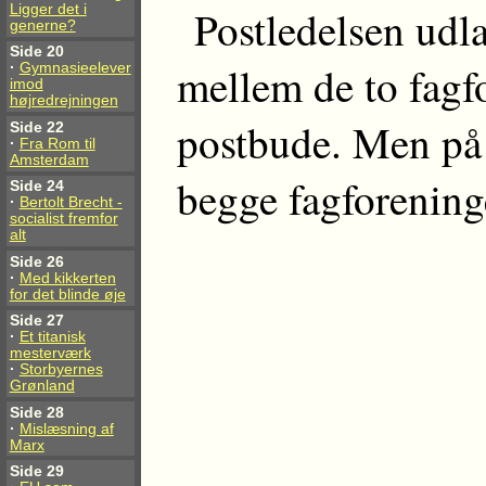
Postledelsen udl
Ligger det i
generne?
Side 20
mellem de to fagfo
·
Gymnasieelever
imod
højredrejningen
postbude. Men på 
Side 22
·
Fra Rom til
Amsterdam
begge fagforeninge
Side 24
·
Bertolt Brecht -
socialist fremfor
alt
Side 26
·
Med kikkerten
for det blinde øje
Side 27
·
Et titanisk
mesterværk
·
Storbyernes
Grønland
Side 28
·
Mislæsning af
Marx
Side 29