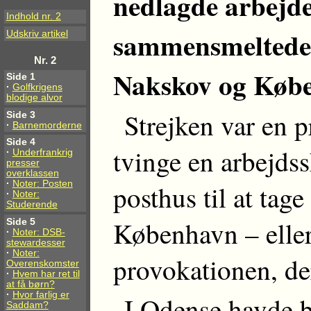
nedlagde arbejde
Indhold nr. 2
sammensmeltede t
Udskriv artikel
Nr. 2
Nakskov og Køb
Side 1
·
Golfkrigens
blodige alvor
Strejken var en 
Side 3
·
Barnemorderne
Side 4
tvinge en arbejds
·
Underfrankrig
presser
overklassen
·
Noter: Posten
posthus til at tag
·
Noter:
Studerende
København – eller
Side 5
·
Noter: DSB-
stewardesser
·
Noter:
provokationen, der
Overenskomster
·
Hvem har ret til
at få børn?
·
Hvor farlig er
I Odense havde 
Saddam?