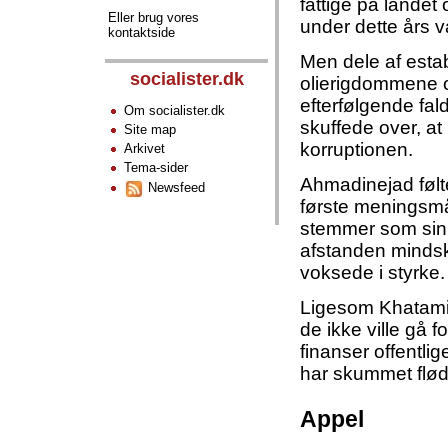
fattige på landet
Eller brug vores
under dette års 
kontaktside
Men dele af esta
socialister.dk
olierigdommene og
efterfølgende fal
Om socialister.dk
skuffede over, at
Site map
korruptionen.
Arkivet
Tema-sider
Ahmadinejad følte
Newsfeed
første meningsmål
stemmer som sin 
afstanden minds
voksede i styrke.
Ligesom Khatami
de ikke ville gå f
finanser offentlig
har skummet fløde
Appel