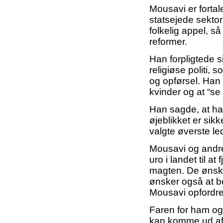
Mousavi er fortale
statsejede sektor
folkelig appel, 
reformer.
Han forpligtede s
religiøse politi,
og opførsel. Han 
kvinder og at “se
Han sagde, at han
øjeblikket er sik
valgte øverste le
Mousavi og andre
uro i landet til a
magten. De ønske
ønsker også at b
Mousavi opfordre
Faren for ham og
kan komme ud af 