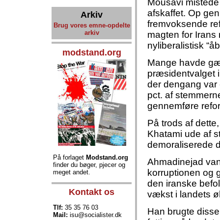
Mousavi mistede 
afskaffet. Op g
Arkiv
fremvoksende re
Brug vores emne-opdelte
arkiv
magten for Irans n
nyliberalistisk “
modstand.org
Mange havde gættet
præsidentvalget 
der dengang var e
pct. af stemmerne
gennemføre refo
På trods af dette
Khatami ude af st
demoraliserede d
På forlaget
Modstand.org
Ahmadinejad vandt
finder du bøger, pjecer og
korruptionen og 
meget andet.
den iranske befol
Kontakt os
vækst i landets ø
Tlf:
35 35 76 03
Han brugte disse 
Mail:
isu@socialister.dk