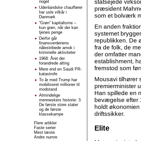
statsejede virks
noget
Udenlandske chauffører
præsident Mahmo
har usle vilkår i
som et bolværk mo
Danmark
“Grøn” kapitalisme –
En anden fraktion
kun grøn, når der kan
tjenes penge
systemet brygger 
Derfor går
republikken. De 
finansverdenens
fra de folk, de m
nålestribede amok i
kriminelle aktiviteter
der omfatter mang
1968: Året der
establishment, h
forandrede alting
fremstod som førs
Mere end en Saudi PR-
katastrofe
Mousavi tilhører 
To år med Trump har
mobiliseret millioner til
premierminister u
modstand
Han spillede en 
Almindelige
bevægelse efter 
menneskers historie: 3.
De første store stater
holdt økonomien 
og de første
driftssikker.
klassekampe
Flere artikler
Elite
Faste serier
Mest læste
Andre numre