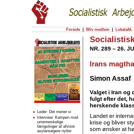
Forside
|
Bliv medlem
|
Lokalafd.
Socialistis
NR. 289 – 26. J
Irans magtha
Simon Assaf
Valget i Iran og
fulgt efter det, 
herskende klas
Leder: Det mener vi
Landet er interna
Interview: Kampen mod
krise og bliver st
umenneskelige
fængslinger af afviste
som ønsker at høs
asylansøgere nytter