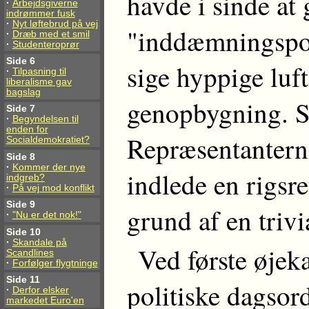
havde i sinde at 
·
Arbejdsgiverne
indrømmer fusk
·
Nyt løftebrud på vej
"inddæmningspoli
·
Dræb med et smil
·
Studenteroprør
Side 6
sige hyppige luft
·
Tilpasning til
liberalisme gav
bagslag
genopbygning. S
Side 7
·
Begyndelsen til
enden for
Repræsentantern
Socialdemokratiet?
Side 8
·
Kommer der nye
indlede en rigsr
indgreb?
·
På vej mod konflikt
Side 9
grund af en trivia
·
"Nu er det nok!"
Side 10
·
Skandale på
Ved første øjek
Scandlines
·
Forfølger flygtninge
Side 11
politiske dagsor
·
Derfor elsker
markedet Euro'en