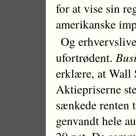
for at vise sin r
amerikanske imp
Og erhvervslivet
Bus
ufortrødent.
erklære, at Wall S
Aktiepriserne st
sænkede renten t
genvandt hele a