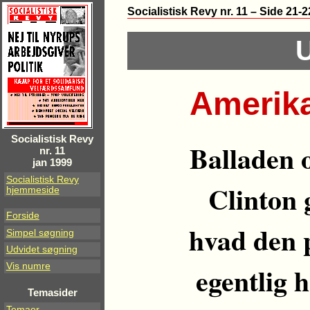
Socialistisk Revy nr. 11 – Side 21-
Amerika
Socialistisk Revy
Balladen 
nr. 11
jan 1999
Socialistisk Revy
Clinton g
hjemmeside
Forside
hvad den 
Simpel søgning
Udvidet søgning
egentlig 
Vis numre
Temasider
Temaer