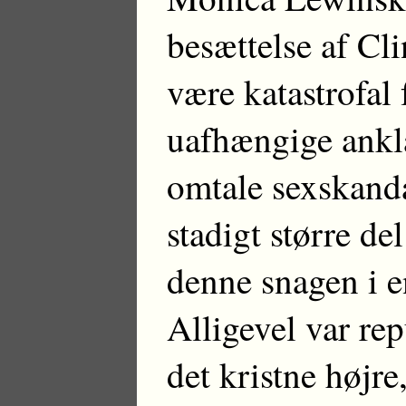
besættelse af Cli
være katastrofal
uafhængige ankl
omtale sexskandal
stadigt større de
denne snagen i en
Alligevel var re
det kristne højre,