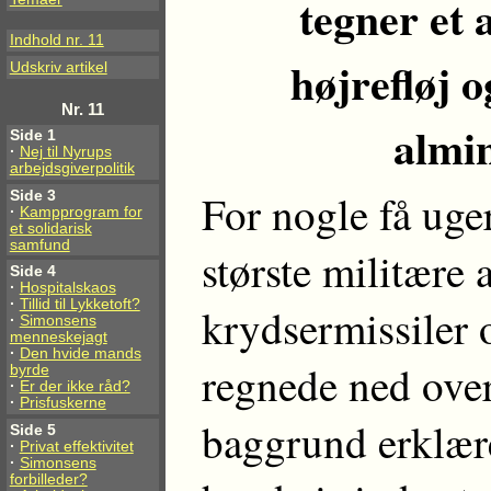
tegner et a
Indhold nr. 11
højrefløj o
Udskriv artikel
Nr. 11
almi
Side 1
·
Nej til Nyrups
arbejdsgiverpolitik
For nogle få uge
Side 3
·
Kampprogram for
et solidarisk
samfund
største militære
Side 4
·
Hospitalskaos
·
Tillid til Lykketoft?
krydsermissiler 
·
Simonsens
menneskejagt
·
Den hvide mands
regnede ned over
byrde
·
Er der ikke råd?
·
Prisfuskerne
baggrund erklær
Side 5
·
Privat effektivitet
·
Simonsens
forbilleder?