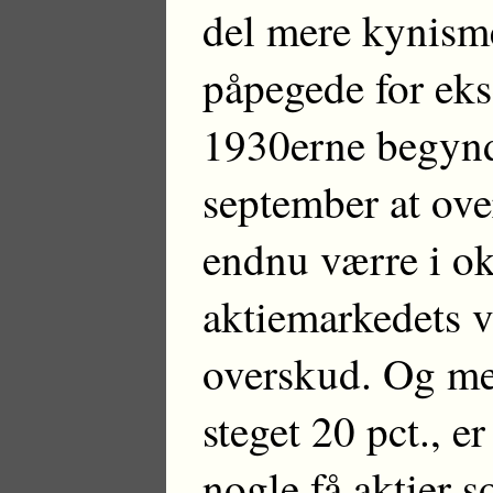
del mere kynisme
påpegede for eks
1930erne begynd
september at ove
endnu værre i o
aktiemarkedets v
overskud. Og men
steget 20 pct., 
nogle få aktier 