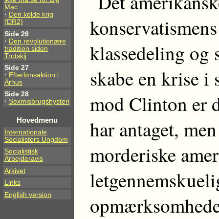
Det amerikansk
Mac
·
Den kolde krig
konservatismens
(DR2)
Side 26
·
Den revolutionære
klassedeling og s
tradition siden
Trotskij
Side 27
skabe en krise i
·
Efterlønsaktion i
Århus
Side 28
mod Clinton er d
·
Sexmisbrugshysteri
Hovedmenu
har antaget, men 
Internationale
Socialisters Ungdom
morderiske ameri
Socialistisk
Arbejderavis
Arkivet
letgennemskuelig
Links
English version
opmærksomheden 