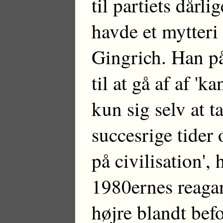
til partiets dårli
havde et mytteri 
Gingrich. Han pås
til at gå af af 'k
kun sig selv at t
succesrige tider 
på civilisation',
1980ernes reagan
højre blandt be