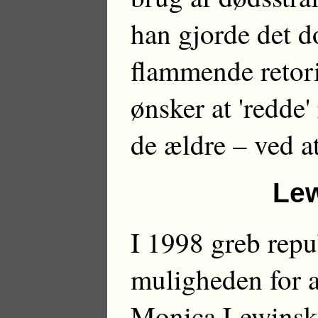
han gjorde det 
flammende retori
ønsker at 'redde'
de ældre – ved at
Lew
I 1998 greb repu
muligheden for a
Monica Lewinsk