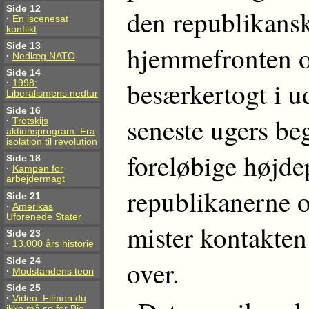
Side 12
den republikanske
·
En iscenesat
konflikt
hjemmefronten o
Side 13
·
Nedlæg NATO
Side 14
besærkertogt i u
·
1998:
Liberalismens nedtur
Side 16
seneste ugers be
·
Trotskijs
aktionsprogram: Fra
isolation til revolution
foreløbige højde
Side 18
·
Kampen for
arbejdermagt
republikanerne 
Side 21
·
Amerikas
Uforenede Stater
mister kontakten
Side 23
·
13.000 års historie
over.
Side 24
·
Modstandens teori
Side 25
·
Video: Filmen du
ikke må se for Big