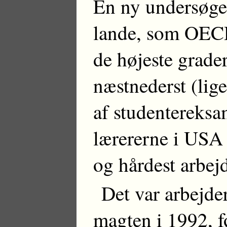
En ny undersøgel
lande, som OECD 
de højeste grade
næstnederst (lig
af studentereks
lærererne i USA 
og hårdest arbej
Det var arbejder
magten i 1992, f