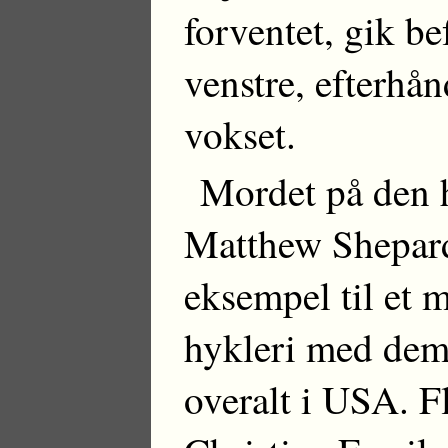
forventet, gik b
venstre, efterhå
vokset.
Mordet på den 
Matthew Shepard
eksempel til et 
hykleri med demo
overalt i USA. F