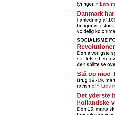
fyringer.
» Læs m
Danmark har 
I anledning af 100
bringer vi histo
voldelig kolonima
SOCIALISME F
Revolutione
Den alvorligste s
splittelse. I en r
den splittelse ov
Stå op mod 
Brug 18.-19. mar
racisme!
» Læs 
Det yderste 
hollandske 
Den 15. marts ska
højreekstremistis