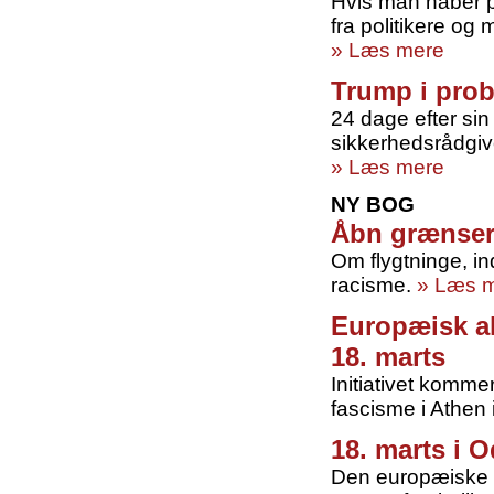
Hvis man håber p
fra politikere og
» Læs mere
Trump i pro
24 dage efter si
sikkerhedsrådgive
» Læs mere
NY BOG
Åbn grænse
Om flygtninge, 
racisme.
» Læs 
Europæisk a
18. marts
Initiativet komme
fascisme i Athen 
18. marts i 
Den europæiske a