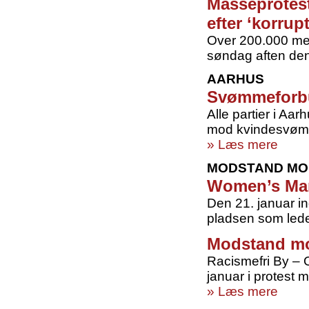
Masseprotest
efter ‘korrup
Over 200.000 me
søndag aften den
AARHUS
Svømmeforbu
Alle partier i Aa
mod kvindesvømni
» Læs mere
MODSTAND MO
Women’s Mar
Den 21. januar i
pladsen som lede
Modstand mo
Racismefri By – 
januar i protest
» Læs mere