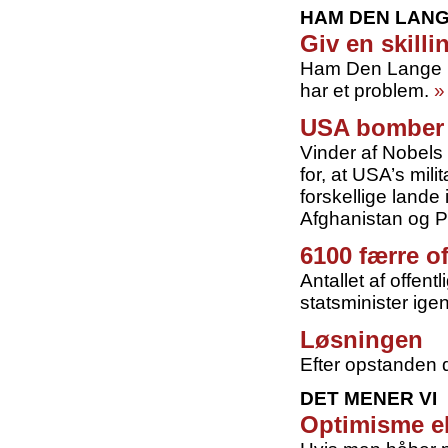
HAM DEN LAN
Giv en skilli
Ham Den Lange ha
har et problem.
»
USA bomber
Vinder af Nobels
for, at USA’s mil
forskellige lande
Afghanistan og P
6100 færre o
Antallet af offent
statsminister igen
Løsningen
Efter opstanden d
DET MENER VI
Optimisme e