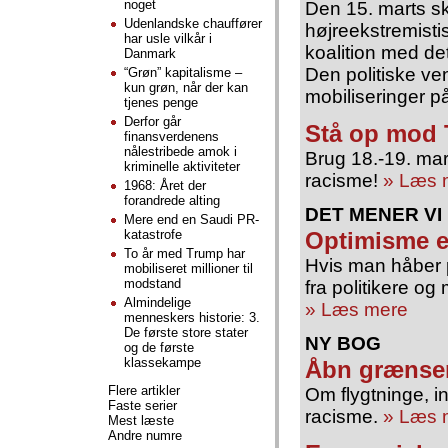
noget
Den 15. marts sk
Udenlandske chauffører
højreekstremisti
har usle vilkår i
koalition med de
Danmark
Den politiske ven
“Grøn” kapitalisme –
kun grøn, når der kan
mobiliseringer 
tjenes penge
Derfor går
Stå op mod
finansverdenens
nålestribede amok i
Brug 18.-19. mar
kriminelle aktiviteter
racisme!
» Læs 
1968: Året der
forandrede alting
DET MENER VI
Mere end en Saudi PR-
katastrofe
Optimisme e
To år med Trump har
Hvis man håber p
mobiliseret millioner til
modstand
fra politikere o
Almindelige
» Læs mere
menneskers historie: 3.
De første store stater
NY BOG
og de første
klassekampe
Åbn grænse
Flere artikler
Om flygtninge, 
Faste serier
racisme.
» Læs 
Mest læste
Andre numre