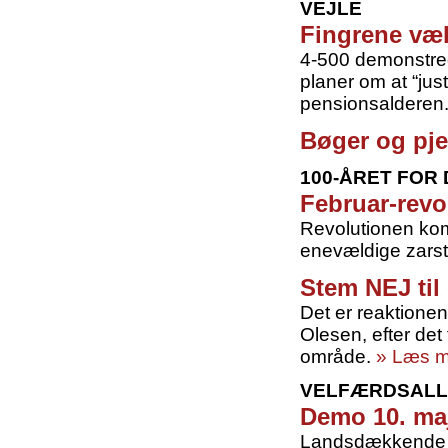
VEJLE
Fingrene væk
4-500 demonstred
planer om at “jus
pensionsalderen
Bøger og pje
100-ÅRET FOR
Februar-revo
Revolutionen kom 
enevældige zarsty
Stem NEJ ti
Det er reaktionen
Olesen, efter det
område.
» Læs 
VELFÆRDSALL
Demo 10. ma
Landsdækkende d