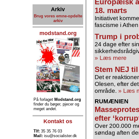
Europæisk a
Arkiv
18. marts
Brug vores emne-opdelte
Initiativet komm
arkiv
fascisme i Athen
modstand.org
Trump i pro
24 dage efter s
sikkerhedsrådgiv
» Læs mere
Stem NEJ ti
Det er reaktionen
Olesen, efter det
område.
» Læs 
På forlaget
Modstand.org
RUMÆNIEN
finder du bøger, pjecer og
Masseprotes
meget andet.
efter ‘korrup
Kontakt os
Over 200.000 me
Tlf:
35 35 76 03
søndag aften den
Mail:
isu@socialister.dk