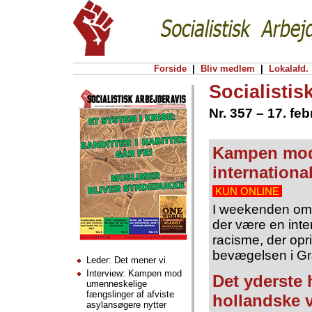
Forside
|
Bliv medlem
|
Lokalafd.
Socialistis
Nr. 357 – 17. fe
Kampen mod
international
KUN ONLINE
I weekenden omkr
der være en inte
racisme, der opri
bevægelsen i G
Leder: Det mener vi
Interview: Kampen mod
Det yderste 
umenneskelige
fængslinger af afviste
hollandske 
asylansøgere nytter