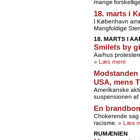
mange forskellige
18. marts i 
I København arra
Mangfoldige St
18. MARTS I A
Smilets by g
Aarhus protester
» Læs mere
Modstanden b
USA, mens T
Amerikanske aktiv
suspensionen af
En brandbombe
Chokerende sag 
racisme.
» Læs 
RUMÆNIEN