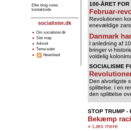
100-ÅRET FOR
Eller brug vores
kontaktside
Februar-rev
Revolutionen kom 
socialister.dk
enevældige zarst
Om socialister.dk
Danmark har 
Site map
I anledning af 10
Arkivet
Tema-sider
bringer vi hist
Newsfeed
voldelig kolonima
SOCIALISME 
Revolutione
Den alvorligste s
splittelse. I en r
den splittelse o
STOP TRUMP -
Bekæmp rac
» Læs mere