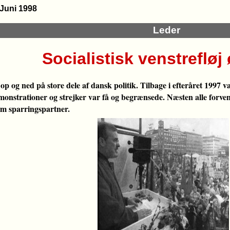
 Juni 1998
Leder
Socialistisk venstrefløj
 op og ned på store dele af dansk politik. Tilbage i efteråret 1997
monstrationer og strejker var få og begrænsede. Næsten alle forven
om sparringspartner.