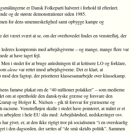
gsmålingerne er Dansk Folkeparti halveret i forhold til efteråret.
jkende og de største demonstrationer siden 1985.
italismen for dens umenneskelighed samt opbygge kampe og
det været svært at se, om der overhovedet findes en venstrefløj, der
ige lederes kompromis med arbejdsgiverne – og mange, mange flere var
ede at have taget fejl.
Men i stedet for at bruge anledningen til at kritisere LO og forklare,
 som
alene
var rettet imod arbejdsgiverne. Det er klart, at
mp mod den fagtop, der prioriterer klassesamarbejde over klassekamp.
elsens famøse plakat om de “40 millioner polakker” – som medierne
ålet om at opretholde den dansk-tyske grænse og forsvare den
Krarup og Holger K. Nielsen – gik til forsvar for grænserne og
i-racisme. Venstrefløjen skulle i stedet have pointeret, at målet er et
 arbejdere i hele EU slås med: Arbejdsløshed, nedskæringer osv.
ar givet, er, at den ikke rigtigt tror på socialismen “i en overskuelig
nget i den dagsorden, der sættes af “de små skridts politik”. Sammen