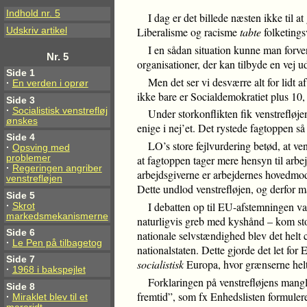
Indhold nr. 5
I dag er det billede næsten ikke til 
Liberalisme og racisme
tabte
folketings
Udskriv artikel
I en sådan situation kunne man forve
Nr. 5
organisationer, der kan tilbyde en vej u
Side 1
Men det ser vi desværre alt for lidt
·
En verden i oprør
ikke bare er Socialdemokratiet plus 10, 
Side 3
·
Socialistisk venstrefløj
Under storkonflikten fik venstreflø
ønskes
enige i nej’et. Det rystede fagtoppen så 
Side 4
LO’s store fejlvurdering betød, at ven
·
Opsving med
problemer
at fagtoppen tager mere hensyn til arb
·
Regeringen angriber
arbejdsgiverne er arbejdernes hovedmods
venstrefløjen
Dette undlod venstrefløjen, og derfor m
Side 5
I debatten op til EU-afstemningen v
·
Skrot
markedsmekanismerne
naturligvis greb med kyshånd – kom sto
Side 6
nationale selvstændighed blev det helt 
·
Le Pen på tilbagetog
nationalstaten. Dette gjorde det let for 
Side 7
socialistisk
Europa, hvor grænserne helt
·
1968 i bakspejlet
Forklaringen på venstrefløjens mangle
Side 8
fremtid”, som fx Enhedslisten formulere
·
Miraklet blev til et