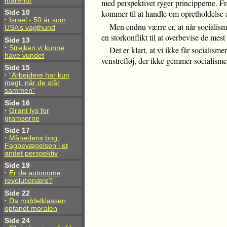
mareridt
med perspektivet ryger principperne. Fr
kommer til at handle om opretholdelse a
Side 10
·
Israel - 50 år som
Men endnu værre er, at når socialisme
USA’s vagthund
en storkonflikt til at overbevise de mes
Side 13
·
Strejken vi kunne
Det er klart, at vi ikke får socialis
have vundet
venstrefløj, der ikke gemmer socialismen
Side 15
·
"Arbejdere har kun
magt, når de står
sammen"
Side 16
·
Grønt lys for
gramserne
Side 17
·
Månedens bog:
Fagbevægelsen i et
andet perspektiv
Side 19
·
Er de autonome
revolutionære?
Side 22
·
Da middelklassen
opfandt moralen
Side 24