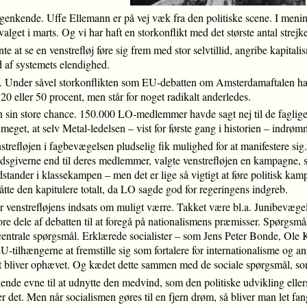
at genkende. Uffe Ellemann er på vej væk fra den politiske scene. I menin
valget i marts. Og vi har haft en storkonflikt med det største antal stre
nte at se en venstrefløj føre sig frem med stor selvtillid, angribe kap
d af systemets elendighed.
 af. Under såvel storkonflikten som EU-debatten om Amsterdamaftalen har 
20 eller 50 procent, men står for noget radikalt anderledes.
jen sin store chance. 150.000 LO-medlemmer havde sagt nej til de fagl
meget, at selv Metal-ledelsen – vist for første gang i historien – indrømm
strefløjen i fagbevægelsen pludselig fik mulighed for at manifestere sig. 
ejdsgiverne end til deres medlemmer, valgte venstrefløjen en kampagne,
tander i klassekampen – men det er lige så vigtigt at føre politisk ka
åtte den kapitulere totalt, da LO sagde god for regeringens indgreb.
ar venstrefløjens indsats om muligt værre. Takket være bl.a. Junibevæg
re dele af debatten til at foregå på nationalismens præmisser. Spørgsm
centrale spørgsmål. Erklærede socialister – som Jens Peter Bonde, Ole 
EU-tilhængerne at fremstille sig som fortalere for internationalisme og ant
 bliver ophævet. Og kædet dette sammen med de sociale spørgsmål, som
nde evne til at udnytte den medvind, som den politiske udvikling ellers h
r det. Men når socialismen gøres til en fjern drøm, så bliver man let fa