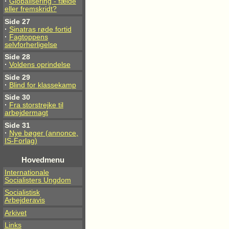
·
Globalisering - fælde
eller fremskridt?
Side 27
·
Sinatras røde fortid
·
Fagtoppens
selvforherligelse
Side 28
·
Voldens oprindelse
Side 29
·
Blind for klassekamp
Side 30
·
Fra storstrejke til
arbejdermagt
Side 31
·
Nye bøger (annonce,
IS-Forlag)
Hovedmenu
Internationale
Socialisters Ungdom
Socialistisk
Arbejderavis
Arkivet
Links