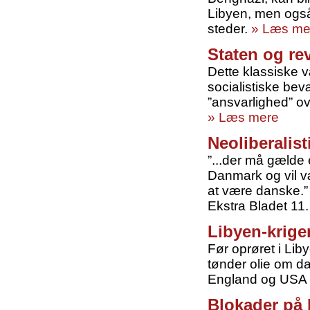
Libyen, men også 
steder.
» Læs me
Staten og re
Dette klassiske v
socialistiske bev
”ansvarlighed” ov
» Læs mere
Neoliberalist
”...der må gælde e
Danmark og vil v
at være danske.”
Ekstra Bladet 11
Libyen-krigen
Før oprøret i Lib
tønder olie om dag
England og USA 
Blokader på 