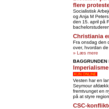
flere protest
Socialistisk Arb
og Anja M Peterse
den 15. april på 
bachelorstuderen
Christiania e
Fra onsdag den d.
over, hvordan de 
» Læs mere
BAGGRUNDEN F
Imperialisme
KUN ONLINE
Vesten har en lan
Seymour afdækker
fremtvunget en ny
på at styre regio
CSC-konflik