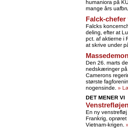
humaniora på KU 
mange års uafbr
Falck-chefer 
Falcks koncernche
deling, efter at
pct. af aktierne i
at skrive under p
Massedemons
Den 26. marts de
nedskæringer på 
Camerons regerin
største fagforen
nogensinde.
» L
DET MENER VI
Venstrefløje
En ny venstrefløj
Frankrig, oprøret
Vietnam-krigen.