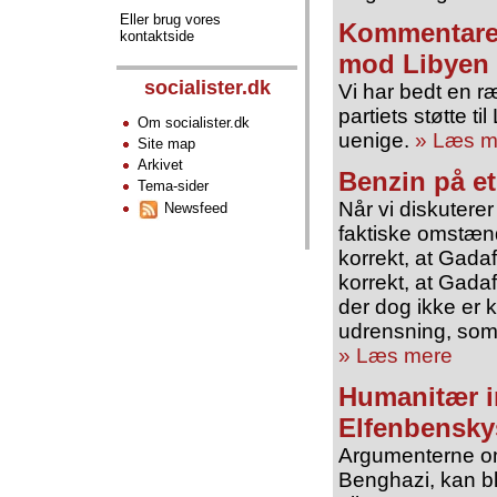
Eller brug vores
Kommentarer 
kontaktside
mod Libyen
socialister.dk
Vi har bedt en 
partiets støtte ti
Om socialister.dk
uenige.
» Læs m
Site map
Arkivet
Benzin på e
Tema-sider
Når vi diskuterer
Newsfeed
faktiske omstænd
korrekt, at Gadaf
korrekt, at Gada
der dog ikke er k
udrensning, som f
» Læs mere
Humanitær im
Elfenbensky
Argumenterne om 
Benghazi, kan bl