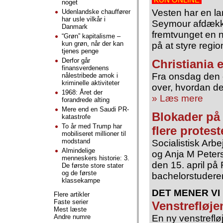
noget
Vesten har en la
Udenlandske chauffører
har usle vilkår i
Seymour afdække
Danmark
fremtvunget en ny
“Grøn” kapitalisme –
kun grøn, når der kan
på at styre regi
tjenes penge
Derfor går
Christiania e
finansverdenens
Fra onsdag den d.
nålestribede amok i
kriminelle aktiviteter
over, hvordan de
1968: Året der
» Læs mere
forandrede alting
Mere end en Saudi PR-
Blokader på
katastrofe
To år med Trump har
flere protes
mobiliseret millioner til
modstand
Socialistisk Arb
Almindelige
og Anja M Peters
menneskers historie: 3.
den 15. april på
De første store stater
og de første
bachelorstudere
klassekampe
DET MENER VI
Flere artikler
Faste serier
Venstrefløje
Mest læste
Andre numre
En ny venstreflø