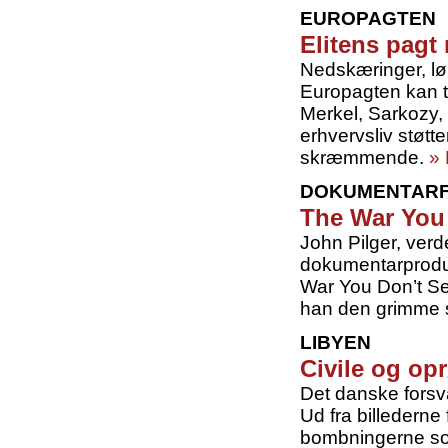
EUROPAGTEN
Elitens pagt
Nedskæringer, lø
Europagten kan t
Merkel, Sarkozy,
erhvervsliv støtte
skræmmende.
»
DOKUMENTARF
The War You 
John Pilger, ver
dokumentarproduc
War You Don’t See
han den grimme 
LIBYEN
Civile og op
Det danske forsva
Ud fra billederne
bombningerne som