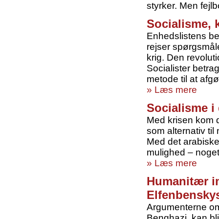
styrker. Men fejl
Socialisme, 
Enhedslistens be
rejser spørgsmåle
krig. Den revoluti
Socialister betrag
metode til at afgø
» Læs mere
Socialisme i
Med krisen kom de
som alternativ ti
Med det arabiske
mulighed – noget
» Læs mere
Humanitær im
Elfenbensky
Argumenterne om a
Benghazi, kan bli