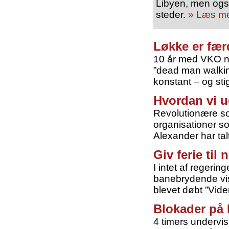
Libyen, men også 
steder.
» Læs m
Løkke er fær
10 år med VKO næ
”dead man walking
konstant – og sti
Hvordan vi u
Revolutionære soc
organisationer so
Alexander har tal
Giv ferie til
I intet af regeri
banebrydende vis
blevet døbt ”Vide
Blokader på
4 timers undervi