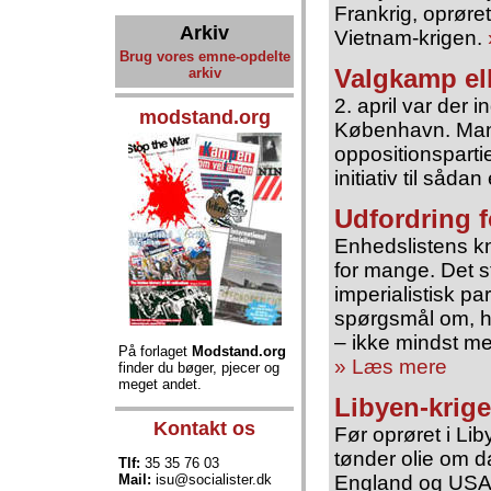
Frankrig, oprøre
Arkiv
Vietnam-krigen.
Brug vores emne-opdelte
Valgkamp el
arkiv
2. april var der 
modstand.org
København. Mange
oppositionspartier
initiativ til såd
Udfordring f
Enhedslistens k
for mange. Det s
imperialistisk p
spørgsmål om, hvi
– ikke mindst m
På forlaget
Modstand.org
» Læs mere
finder du bøger, pjecer og
meget andet.
Libyen-krige
Kontakt os
Før oprøret i Li
tønder olie om da
Tlf:
35 35 76 03
Mail:
isu@socialister.dk
England og USA 