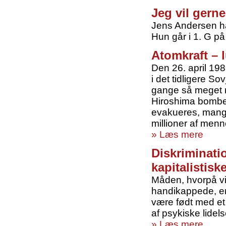
Jeg vil gerne
Jens Andersen har
Hun går i 1. G p
Atomkraft – l
Den 26. april 198
i det tidligere S
gange så meget r
Hiroshima bombe
evakueres, mange
millioner af menn
» Læs mere
Diskriminati
kapitalistisk
Måden, hvorpå vi
handikappede, er 
være født med et 
af psykiske lidels
» Læs mere