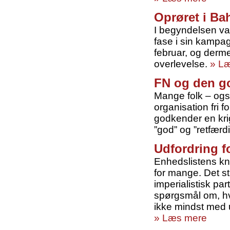
Oprøret i Ba
I begyndelsen var
fase i sin kampag
februar, og derm
overlevelse.
» L
FN og den g
Mange folk – ogs
organisation fri f
godkender en krig,
”god” og ”retfærd
Udfordring f
Enhedslistens kn
for mange. Det st
imperialistisk pa
spørgsmål om, hvil
ikke mindst med 
» Læs mere