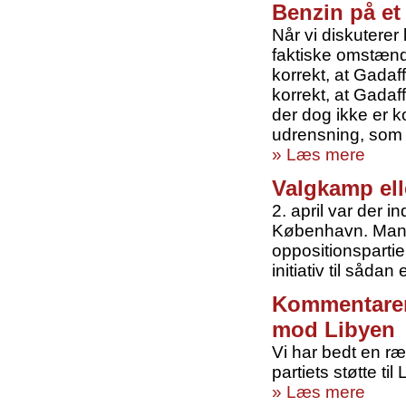
Benzin på e
Når vi diskuterer 
faktiske omstænd
korrekt, at Gadaff
korrekt, at Gada
der dog ikke er ko
udrensning, som f
» Læs mere
Valgkamp el
2. april var der 
København. Mange 
oppositionspartier
initiativ til såda
Kommentarer t
mod Libyen
Vi har bedt en r
partiets støtte ti
» Læs mere