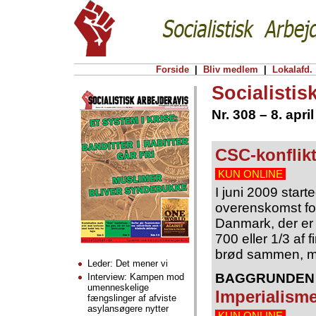
Forside
|
Bliv medlem
|
Lokalafd.
Socialistis
Nr. 308 – 8. apri
CSC-konflik
KUN ONLINE
I juni 2009 star
overenskomst for
Danmark, der er 
700 eller 1/3 af
brød sammen, men
Leder: Det mener vi
BAGGRUNDEN 
Interview: Kampen mod
umenneskelige
Imperialisme
fængslinger af afviste
asylansøgere nytter
KUN ONLINE