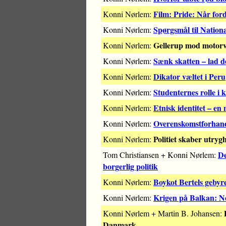
Film: Pride: Når fo
Konni Nørlem:
Spørgsmål til Nationa
Konni Nørlem:
Gellerup mod motorve
Konni Nørlem:
Sænk skatten – lad de
Konni Nørlem:
Dikator væltet i Peru
Konni Nørlem:
Studenternes rolle i
Konni Nørlem:
Etnisk identitet – en 
Konni Nørlem:
Overenskomstforhandli
Konni Nørlem:
Politiet skaber utryg
Konni Nørlem:
De
Tom Christiansen + Konni Nørlem:
borgerlig politik
Boykot Bertels gebyr
Konni Nørlem:
Krigen på Balkan: Nej
Konni Nørlem:
Konni Nørlem + Martin B. Johansen:
Danmark