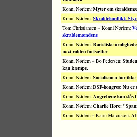
Myter om skraldem
Konni Nørlem:
Skraldekonflikt: Sty
Konni Nørlem:
Ve
Tom Christiansen + Konni Nørlem:
skraldemændene
Racistiske urolighede
Konni Nørlem:
nazi-volden fortsætter
Studen
Konni Nørlem + Bo Pedersen:
kan kæmpe.
Socialismen har ikke sp
Konni Nørlem:
DSF-kongres: Nu er 
Konni Nørlem:
Angrebene kan slås t
Konni Nørlem:
Charlie Hore: "Spani
Konni Nørlem:
AI
Konni Nørlem + Karin Marcussen: