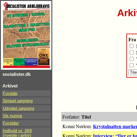
Arki
Fra
M
M
V
V
socialister.dk
Arkivet
Forside
Simpel søgning
Udvidet søgning
Titel
Vis numre
Forfatter:
Forsider
Krystalnatten marker
Konni Nørlem:
Indhold nr. 369
Interview: “Der er b
Konni Nørlem:
(nyeste i arkiv)