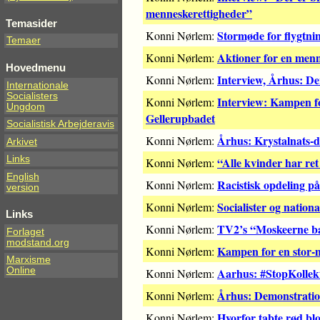
menneskerettigheder”
Temasider
Stormøde for flygtnin
Konni Nørlem:
Temaer
Aktioner for en menne
Konni Nørlem:
Hovedmenu
Interview, Århus: De
Konni Nørlem:
Internationale
Socialisters
Interview: Kampen fo
Konni Nørlem:
Ungdom
Gellerupbadet
Socialistisk Arbejderavis
Århus: Krystalnats-
Konni Nørlem:
Arkivet
Links
“Alle kvinder har re
Konni Nørlem:
English
Racistisk opdeling
Konni Nørlem:
version
Socialister og nationa
Konni Nørlem:
Links
TV2’s “Moskeerne bag 
Konni Nørlem:
Forlaget
modstand.org
Kampen for en stor-
Konni Nørlem:
Marxisme
Aarhus: #StopKollek
Online
Konni Nørlem:
Århus: Demonstratio
Konni Nørlem:
Hvorfor tabte rød bl
Konni Nørlem: