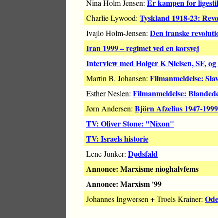
Er kampen for ligestil
Nina Holm Jensen:
Tyskland 1918-23: Revo
Charlie Lywood:
Den iranske revoluti
Ivajlo Holm-Jensen:
Iran 1999 – regimet ved en korsvej
Interview med Holger K Nielsen, SF, og
Filmanmeldelse: Slav
Martin B. Johansen:
Filmanmeldelse: Blandede 
Esther Neslen:
Björn Afzelius 1947-1999
Jørn Andersen:
TV: Oliver Stone: "Nixon"
TV: Israels historie
Dødsfald
Lene Junker:
Annonce: Marxisme nioghalvfems
Annonce: Marxism '99
Ode
Johannes Ingwersen + Troels Krainer: