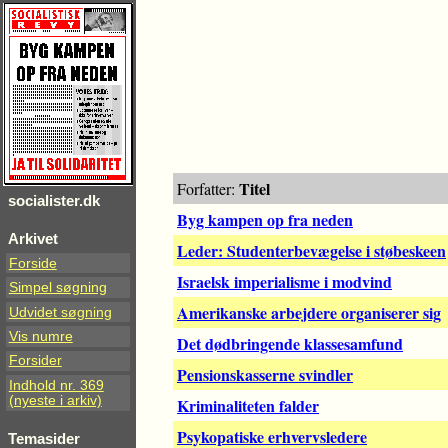
Titel
Forfatter:
socialister.dk
Byg kampen op fra neden
Arkivet
Leder: Studenterbevægelse i støbeskeen
Forside
Israelsk imperialisme i modvind
Simpel søgning
Amerikanske arbejdere organiserer sig
Udvidet søgning
Vis numre
Det dødbringende klassesamfund
Forsider
Pensionskasserne svindler
Indhold nr. 369
(nyeste i arkiv)
Kriminaliteten falder
Psykopatiske erhvervsledere
Temasider