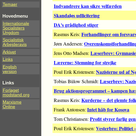
Temaer
Indvandrere kan sikre velfærden
Skandaløs udlicitering
Hovedmenu
Internationale
DA's grådighed stiger
Socialisters
Ungdom
Forhandlinger om forsvarsf
Rasmus Keis:
Socialistisk
Overenskomstforhandlinge
Jørn Andersen:
Arbejderavis
Læserbrev: Gymnasiets
Arkivet
Jens Otto Madsen:
Links
Lærerne: Stemning for strejke
English
Nazisterne ud af N
Poul Erik Kristensen:
version
Læserbrev: Nazis
Tobias Bülow Schmidt:
Links
Brug aktionsprogrammet – kampen h
Forlaget
modstand.org
Kurderne – det glemte fol
Rasmus Keis:
Marxisme
Online
Intet håb for Kosova
Frank Antonsen:
Profit styrer farlig ge
Tom Christiansen:
Vesterbro: Politiet 
Poul Erik Kristensen: