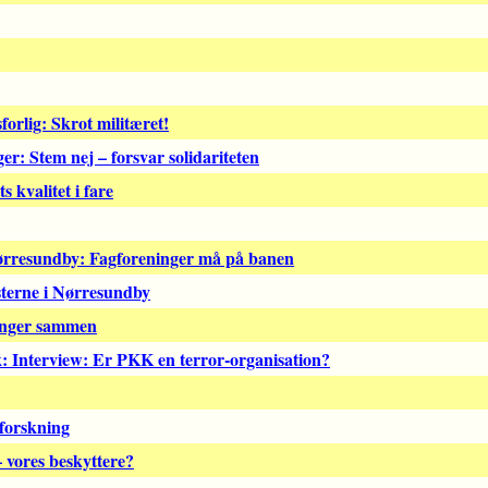
orlig: Skrot militæret!
r: Stem nej – forsvar solidariteten
 kvalitet i fare
ørresundby: Fagforeninger må på banen
terne i Nørresundby
ænger sammen
k: Interview: Er PKK en terror-organisation?
nforskning
– vores beskyttere?