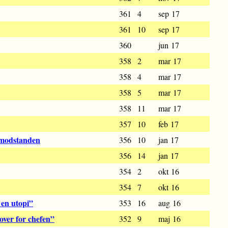
361
4
sep 17
361
10
sep 17
360
jun 17
358
2
mar 17
358
4
mar 17
358
5
mar 17
358
11
mar 17
357
10
feb 17
 modstanden
356
10
jan 17
356
14
jan 17
354
2
okt 16
354
7
okt 16
r en utopi”
353
16
aug 16
over for chefen”
352
9
maj 16