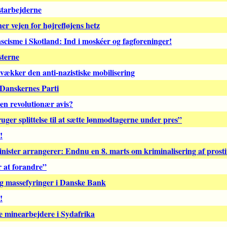
starbejderne
er vejen for højrefløjens hetz
scisme i Skotland: Ind i moskéer og fagforeninger!
sterne
vækker den anti-nazistiske mobilisering
e Danskernes Parti
 en revolutionær avis?
ger splittelse til at sætte lønmodtagerne under pres”
!
nister arrangerer: Endnu en 8. marts om kriminalisering af prosti
 at forandre”
og massefyringer i Danske Bank
!
e minearbejdere i Sydafrika