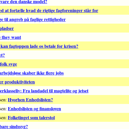
orsvare den danske model?
ed at fortælle hvad de rigtige fagforeninger står for
e til angreb på faglige rettigheder
pladser
e they want
an fagtoppen lade os betale for krisen?
et?
folk syge
rbejdsløse skaber ikke flere jobs
er produktiviteten
klasseliv: Fra landadel til magtelite og jetset
Hvorhen Enhedslisten?
lsen:
Enhedslisten og finansloven
lsen:
Folketinget som talerstol
lsen:
bare sindssyg?