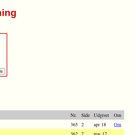
ning
Nr.
Side
Udgivet
Om
365
2
apr 18
Om
362
7
nov 17