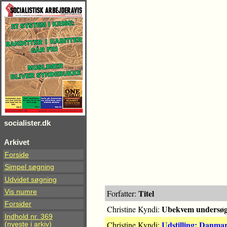
socialister.dk
Arkivet
Forside
Simpel søgning
Udvidet søgning
Titel
Vis numre
Forfatter:
Forsider
Ubekvem undersøgel
Christine Kyndi:
Indhold nr. 369
Udstilling: Danmar
Christine Kyndi:
(nyeste i arkiv)