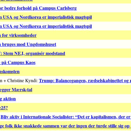
or bedre forhold på Campus Carlsberg
 USA og Nordkorea er imperialistisk magtspil
 USA og Nordkorea er imperialistisk magtspil
en for virksomheder
 bruges mod Ungdomshuset
: Stem NEJ, organisér modstand
e på Campus Kaos
enskomsten
Trump: Balancegangen, rædselskabinettet og
n + Christine Kyndi:
ægger Mærsk-tal
ig aktion
e25?
Bliv aktiv i Internationale Socialister: “Det er kapitalismen, der e
:
e folk ikke snakkede sammen var der ingen der turde stille sig op 