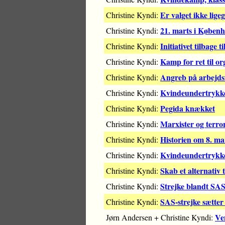
Er valget ikke lige
Christine Kyndi:
21. marts i Københ
Christine Kyndi:
Initiativet tilbage t
Christine Kyndi:
Kamp for ret til or
Christine Kyndi:
Angreb på arbejdsf
Christine Kyndi:
Kvindeundertrykke
Christine Kyndi:
Pegida knækket
Christine Kyndi:
Marxister og terro
Christine Kyndi:
Historien om 8. ma
Christine Kyndi:
Kvindeundertrykkel
Christine Kyndi:
Skab et alternativ 
Christine Kyndi:
Strejke blandt SAS
Christine Kyndi:
SAS-strejke sætter
Christine Kyndi:
Ve
Jørn Andersen + Christine Kyndi: