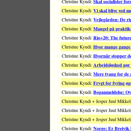
Skal socialister f
Christine Kyndi:
Vi skal blive ved m
Christine Kyndi:
Vejlegården: De rig
Christine Kyndi:
Mangel på praktik
Christine Kyndi:
Rio+20: The futur
Christine Kyndi:
Hvor mange gange k
Christine Kyndi:
Hvornår stopper d
Christine Kyndi:
Arbejdsløshed gør 
Christine Kyndi:
Mere tvang for de a
Christine Kyndi:
Frygt for fyring øg
Christine Kyndi:
Boganmeldelse: Over
Christine Kyndi:
Christine Kyndi + Jesper Juul Mikke
Christine Kyndi + Jesper Juul Mikke
Christine Kyndi + Jesper Juul Mikke
Norge: Er Breivik 
Christine Kyndi: