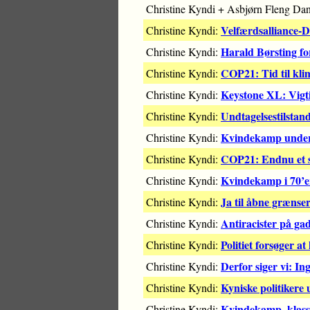
Christine Kyndi + Asbjørn Fleng Dan
Velfærdsalliance-
Christine Kyndi:
Harald Børsting fo
Christine Kyndi:
COP21: Tid til kli
Christine Kyndi:
Keystone XL: Vigtig
Christine Kyndi:
Undtagelsestilstan
Christine Kyndi:
Kvindekamp under
Christine Kyndi:
COP21: Endnu et s
Christine Kyndi:
Kvindekamp i 70’e
Christine Kyndi:
Ja til åbne grænse
Christine Kyndi:
Antiracister på g
Christine Kyndi:
Politiet forsøger 
Christine Kyndi:
Derfor siger vi: Ing
Christine Kyndi:
Kyniske politikere
Christine Kyndi:
Kvindekamp, klass
Christine Kyndi: