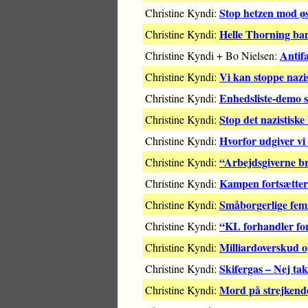
Stop hetzen mod ø
Christine Kyndi:
Helle Thorning ban
Christine Kyndi:
Antifa
Christine Kyndi + Bo Nielsen:
Vi kan stoppe nazi
Christine Kyndi:
Enhedsliste-demo s
Christine Kyndi:
Stop det nazistisk
Christine Kyndi:
Hvorfor udgiver vi
Christine Kyndi:
“Arbejdsgiverne bru
Christine Kyndi:
Kampen fortsætter
Christine Kyndi:
Småborgerlige femi
Christine Kyndi:
“KL forhandler for
Christine Kyndi:
Milliardoverskud 
Christine Kyndi:
Skifergas – Nej tak
Christine Kyndi:
Mord på strejkend
Christine Kyndi: