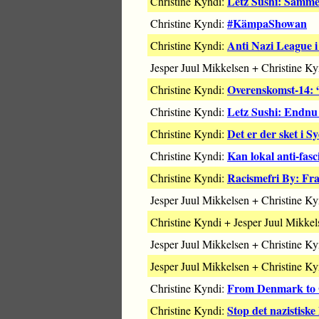
Letz Sushi: Sammen
Christine Kyndi:
#KämpaShowan
Christine Kyndi:
Anti Nazi League i
Christine Kyndi:
Jesper Juul Mikkelsen + Christine K
Overenskomst-14: “
Christine Kyndi:
Letz Sushi: Endnu 
Christine Kyndi:
Det er der sket i 
Christine Kyndi:
Kan lokal anti-fasc
Christine Kyndi:
Racismefri By: Fra 
Christine Kyndi:
Jesper Juul Mikkelsen + Christine K
Christine Kyndi + Jesper Juul Mikke
Jesper Juul Mikkelsen + Christine K
Jesper Juul Mikkelsen + Christine K
From Denmark to Gr
Christine Kyndi:
Stop det nazistisk
Christine Kyndi: