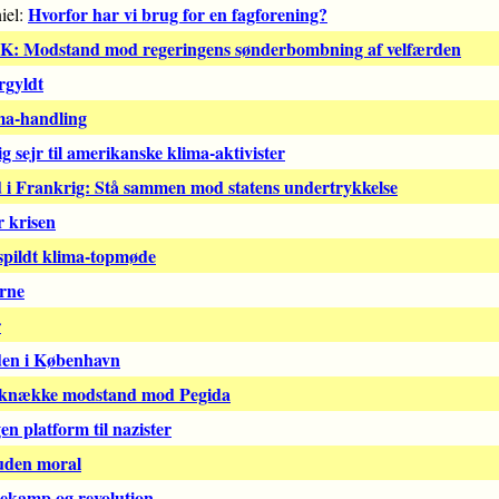
Hvorfor har vi brug for en fagforening?
iel:
DK: Modstand mod regeringens sønderbombning af velfærden
rgyldt
ma-handling
 sejr til amerikanske klima-aktivister
d i Frankrig: Stå sammen mod statens undertrykkelse
 krisen
pildt klima-topmøde
rne
r
aden i København
at knække modstand mod Pegida
en platform til nazister
 uden moral
ekamp og revolution