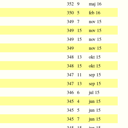
352
9
maj 16
350
5
feb 16
349
7
nov 15
349
15
nov 15
349
15
nov 15
349
nov 15
348
13
okt 15
348
15
okt 15
347
11
sep 15
347
13
sep 15
346
6
jul 15
345
4
jun 15
345
5
jun 15
345
7
jun 15
345
15
jun 15