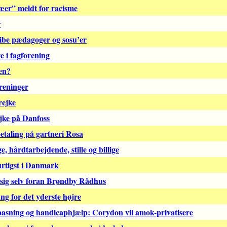
æer” meldt for racisme
r
ibe pædagoger og sosu’er
e i fagforening
en?
oreninger
rejke
ejke på Danfoss
aling på gartneri Rosa
, hårdtarbejdende, stille og billige
urtigst i Danmark
l sig selv foran Brøndby Rådhus
g for det yderste højre
pasning og handicaphjælp: Corydon vil amok-privatisere