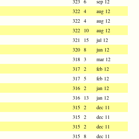
323
6
sep 12
322
4
aug 12
322
4
aug 12
322
10
aug 12
321
15
jul 12
320
8
jun 12
318
3
mar 12
317
2
feb 12
317
5
feb 12
316
2
jan 12
316
13
jan 12
315
2
dec 11
315
2
dec 11
315
2
dec 11
315
8
dec 11