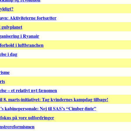
gyldigt?
avn: Aktiviteterne fortsætter
il gulvplanet
ganisering i Ryanair
orhold i luftbranchen
lse i dag
risme
rts
se – et relativt nyt fænomen
til 8. marts-initiativet: Tag kvindernes kampdag tilbage!
’s kabinepersonale: Nej til SAS’s “Cimber-finte”
 fokus på vore udfordringer
nstrereformismen