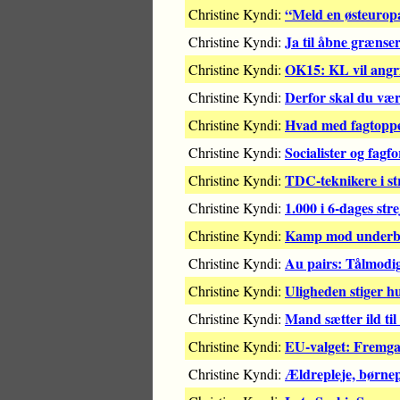
“Meld en østeurop
Christine Kyndi:
Ja til åbne grænse
Christine Kyndi:
OK15: KL vil angr
Christine Kyndi:
Derfor skal du vær
Christine Kyndi:
Hvad med fagtopp
Christine Kyndi:
Socialister og fagf
Christine Kyndi:
TDC-teknikere i st
Christine Kyndi:
1.000 i 6-dages str
Christine Kyndi:
Kamp mod underbet
Christine Kyndi:
Au pairs: Tålmodige
Christine Kyndi:
Uligheden stiger h
Christine Kyndi:
Mand sætter ild ti
Christine Kyndi:
EU-valget: Fremgan
Christine Kyndi:
Ældrepleje, børne
Christine Kyndi: