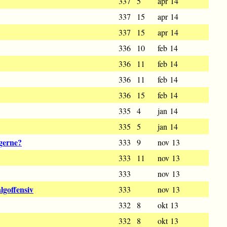
337
5
apr 14
337
15
apr 14
337
15
apr 14
336
10
feb 14
336
11
feb 14
336
11
feb 14
336
15
feb 14
335
4
jan 14
335
5
jan 14
gerne?
333
9
nov 13
333
11
nov 13
333
nov 13
lgoffensiv
333
nov 13
332
8
okt 13
332
8
okt 13