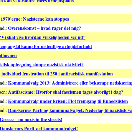
 kan vi forandre vores arbejdsplads
 1970’erne: Nazisterne kan stoppes
Overenskomst – hvad rager det mig?
yndi:
Vi skal vise hvordan virkeligheden ser ud”
engang til kamp for ordentlige arbejdsforhold
Sydhavnen
istisk opbygning stoppe nazistisk aktivitet?
individuel frustration til 250 i antiracistisk manifestation
Kommunalvalg 2013: Administrere eller bekæmpe nedskærin
yndi:
Antifascisme: Hvorfor skal fascismen tages alvorligt i dag?
lsen:
Kommunalvalg under krisen: Flot fremgang til Enhedslisten
yndi:
Danskernes Parti og kommunalvalget: Nederlag til nazistisk va
yndi:
eece – no nazis in the streets!
e Danskernes Parti ved kommunalvalget!