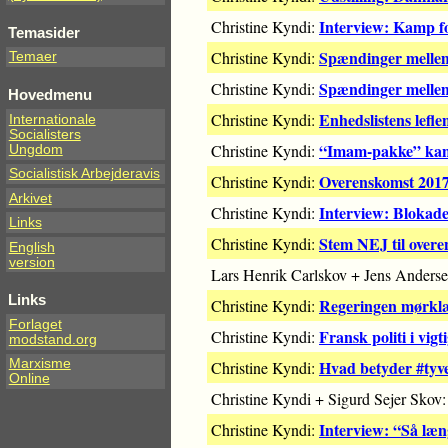
Interview: Kamp f
Christine Kyndi:
Temasider
Spændinger mellem
Christine Kyndi:
Temaer
Spændinger mellem
Christine Kyndi:
Hovedmenu
Enhedslistens lefl
Christine Kyndi:
Internationale
Socialisters
“Imam-pakke” kan
Christine Kyndi:
Ungdom
Socialistisk Arbejderavis
Overenskomst 2017
Christine Kyndi:
Arkivet
Interview: Blokad
Christine Kyndi:
Links
Stem NEJ til over
Christine Kyndi:
English
version
Lars Henrik Carlskov + Jens Anderse
Links
Regeringen mørkl
Christine Kyndi:
Forlaget
Fransk politi i vigt
Christine Kyndi:
modstand.org
Hvad betyder #tyv
Marxisme
Christine Kyndi:
Online
Christine Kyndi + Sigurd Sejer Skov
Interview: “Så læng
Christine Kyndi: