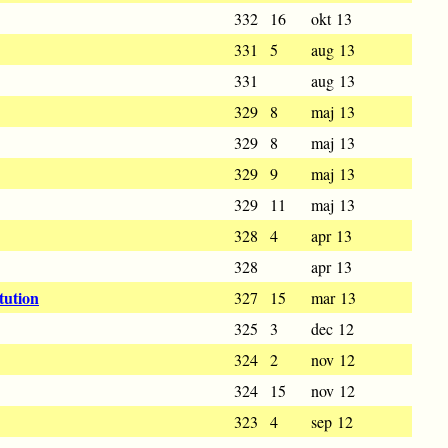
332
16
okt 13
331
5
aug 13
331
aug 13
329
8
maj 13
329
8
maj 13
329
9
maj 13
329
11
maj 13
328
4
apr 13
328
apr 13
tution
327
15
mar 13
325
3
dec 12
324
2
nov 12
324
15
nov 12
323
4
sep 12